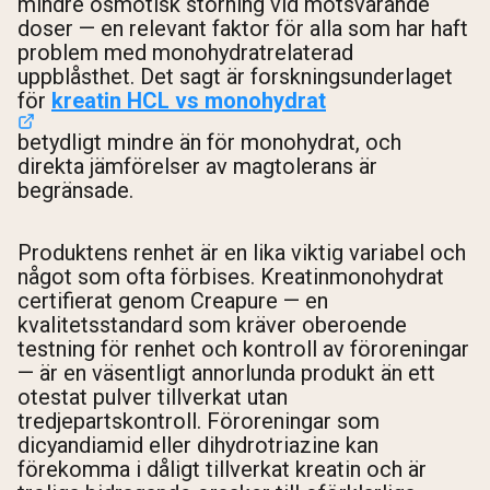
mindre osmotisk störning vid motsvarande
doser — en relevant faktor för alla som har haft
problem med monohydratrelaterad
uppblåsthet. Det sagt är forskningsunderlaget
för
kreatin HCL vs monohydrat
betydligt mindre än för monohydrat, och
direkta jämförelser av magtolerans är
begränsade.
Produktens renhet är en lika viktig variabel och
något som ofta förbises. Kreatinmonohydrat
certifierat genom Creapure — en
kvalitetsstandard som kräver oberoende
testning för renhet och kontroll av föroreningar
— är en väsentligt annorlunda produkt än ett
otestat pulver tillverkat utan
tredjepartskontroll. Föroreningar som
dicyandiamid eller dihydrotriazine kan
förekomma i dåligt tillverkat kreatin och är