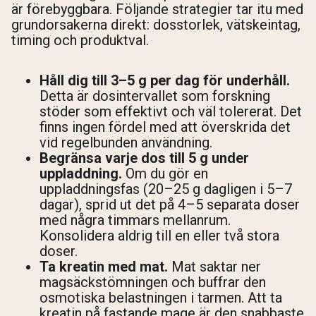
är förebyggbara. Följande strategier tar itu med
grundorsakerna direkt: dosstorlek, vätskeintag,
timing och produktval.
Håll dig till 3–5 g per dag för underhåll.
Detta är dosintervallet som forskning
stöder som effektivt och väl tolererat. Det
finns ingen fördel med att överskrida det
vid regelbunden användning.
Begränsa varje dos till 5 g under
uppladdning.
Om du gör en
uppladdningsfas (20–25 g dagligen i 5–7
dagar), sprid ut det på 4–5 separata doser
med några timmars mellanrum.
Konsolidera aldrig till en eller två stora
doser.
Ta kreatin med mat.
Mat saktar ner
magsäckstömningen och buffrar den
osmotiska belastningen i tarmen. Att ta
kreatin på fastande mage är den snabbaste