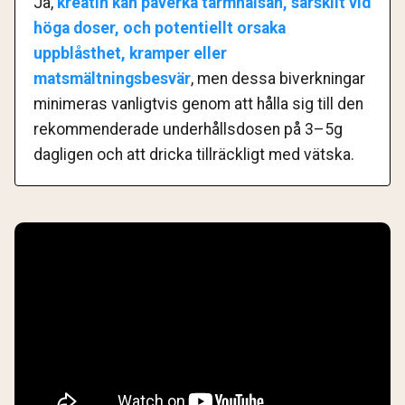
Ja,
kreatin kan påverka tarmhälsan, särskilt vid
höga doser, och potentiellt orsaka
uppblåsthet, kramper eller
matsmältningsbesvär
, men dessa biverkningar
minimeras vanligtvis genom att hålla sig till den
rekommenderade underhållsdosen på 3–5g
dagligen och att dricka tillräckligt med vätska.