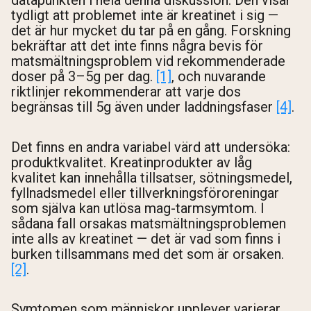
datapunkten i hela denna diskussion. Den visar
tydligt att problemet inte är kreatinet i sig —
det är hur mycket du tar på en gång. Forskning
bekräftar att det inte finns några bevis för
matsmältningsproblem vid rekommenderade
doser på 3–5g per dag.
[1]
, och nuvarande
riktlinjer rekommenderar att varje dos
begränsas till 5g även under laddningsfaser
[4]
.
Det finns en andra variabel värd att undersöka:
produktkvalitet. Kreatinprodukter av låg
kvalitet kan innehålla tillsatser, sötningsmedel,
fyllnadsmedel eller tillverkningsföroreningar
som själva kan utlösa mag-tarmsymtom. I
sådana fall orsakas matsmältningsproblemen
inte alls av kreatinet — det är vad som finns i
burken tillsammans med det som är orsaken.
[2]
.
Symtomen som människor upplever varierar