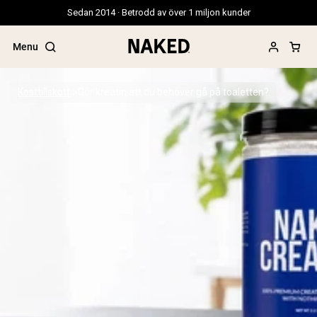
Sedan 2014 · Betrodd av över 1 miljon kunder
Menu
Kosttillskott
Gör kreatin att du behöver gå på toaletten?
Populära söktermer
”Protein Powder“
”Overnight Oats“
”Vegan protein“
”Collagen“
”Micellar Casein“
PROTEIN POWDERS
Best Seller
Gräsbetat vassleprotein
Vassleisolat från gräsbetande djur
Getproteinpulver från get