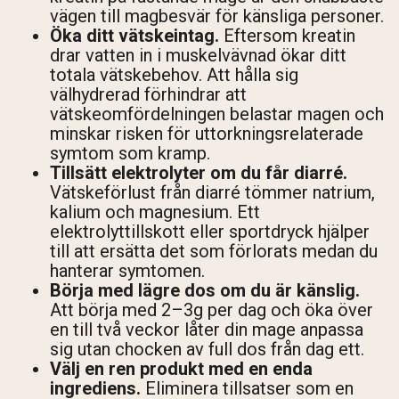
vägen till magbesvär för känsliga personer.
Öka ditt vätskeintag.
Eftersom kreatin
drar vatten in i muskelvävnad ökar ditt
totala vätskebehov. Att hålla sig
välhydrerad förhindrar att
vätskeomfördelningen belastar magen och
minskar risken för uttorkningsrelaterade
symtom som kramp.
Tillsätt elektrolyter om du får diarré.
Vätskeförlust från diarré tömmer natrium,
kalium och magnesium. Ett
elektrolyttillskott eller sportdryck hjälper
till att ersätta det som förlorats medan du
hanterar symtomen.
Börja med lägre dos om du är känslig.
Att börja med 2–3g per dag och öka över
en till två veckor låter din mage anpassa
sig utan chocken av full dos från dag ett.
Välj en ren produkt med en enda
ingrediens.
Eliminera tillsatser som en