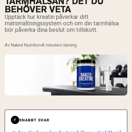
TARMHÄLSAN? DET DU
BEHÖVER VETA
Upptäck hur kreatin påverkar ditt
matsmältningssystem och om din tarmhälsa
bör påverka dina beslut om tillskott.
Av Naked Nutrition
8 minuters läsning
SNABBT SVAR
⚡