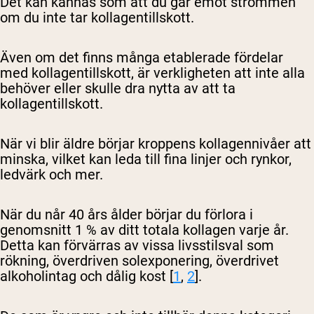
Det kan kännas som att du går emot strömmen
om du inte tar kollagentillskott.
Även om det finns många etablerade fördelar
med kollagentillskott, är verkligheten att inte alla
behöver eller skulle dra nytta av att ta
kollagentillskott.
När vi blir äldre börjar kroppens kollagennivåer att
minska, vilket kan leda till fina linjer och rynkor,
ledvärk och mer.
När du når 40 års ålder börjar du förlora i
genomsnitt 1 % av ditt totala kollagen varje år.
Detta kan förvärras av vissa livsstilsval som
rökning, överdriven solexponering, överdrivet
alkoholintag och dålig kost [
1
,
2
].