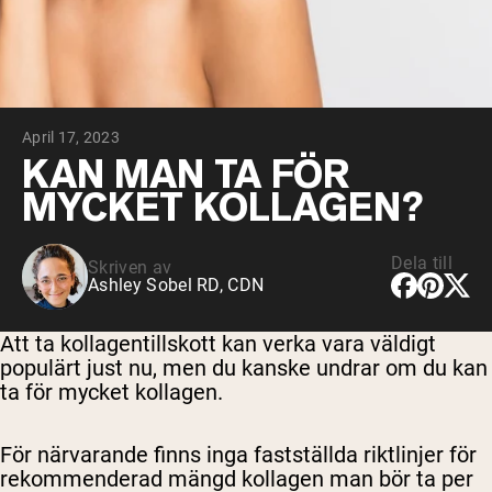
Micellärt kasein
Mass Gainer
Proteinkaffe
Shop All Protein Powders
April 17, 2023
VEGAN PROTEIN
Best Seller
KAN MAN TA FÖR
Ärtprotein
MYCKET KOLLAGEN?
Jordnötssmör
Fröproteinpulver
Ekologiskt risprotein
Proteindrinkar
Dela till
Skriven av
Vegan viktökare
Ashley Sobel RD, CDN
Shop All Vegan Protein
Att ta kollagentillskott kan verka vara väldigt
populärt just nu, men du kanske undrar om du kan
ta för mycket kollagen.
För närvarande finns inga fastställda riktlinjer för
rekommenderad mängd kollagen man bör ta per