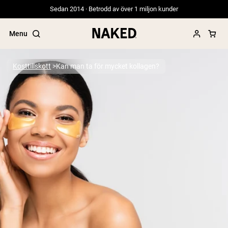
Sedan 2014 · Betrodd av över 1 miljon kunder
Menu
Kosttillskott
Kan man ta för mycket kollagen?
Populära söktermer
”Protein Powder“
”Overnight Oats“
”Vegan protein“
”Collagen“
”Micellar Casein“
PROTEIN POWDERS
Best Seller
Gräsbetat vassleprotein
Vassleisolat från gräsbetande djur
Getproteinpulver från get