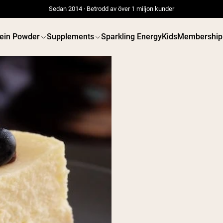
Sedan 2014 · Betrodd av över 1 miljon kunder
tein Powder
Supplements
Sparkling Energy
Kids
Membership
 POWDERS
VEGAN PROTEIN
Best Seller
Best 
Gräsbetat vassleprotein
Ärtprotei
Vassleisolat från
Jordnöts
gräsbetande djur
Fröprotei
Getproteinpulver från
Ekologisk
get
Proteindr
Micellärt kasein
Vegan vi
Mass Gainer
Proteinkaffe
Shop All V
Shop All Protein Powders