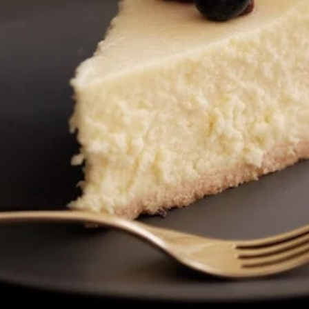
pping Country:
Language:
Handla Nu