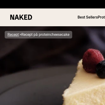
Best Sellers
Pro
Recept
Recept på proteincheesecake
PROTEIN
Populära söktermer
”Protein Powder“
”Overnight Oats“
”Vegan protein“
”Collagen“
”Micellar Casein“