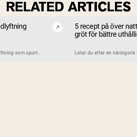
RELATED ARTICLES
dlyftning
5 recept på över nat
gröt för bättre uthåll
vid träning
in är ett komplett protein som utvinns från mjölk. Tillverkare
ftning som sport..
Letar du efter en näringsrik