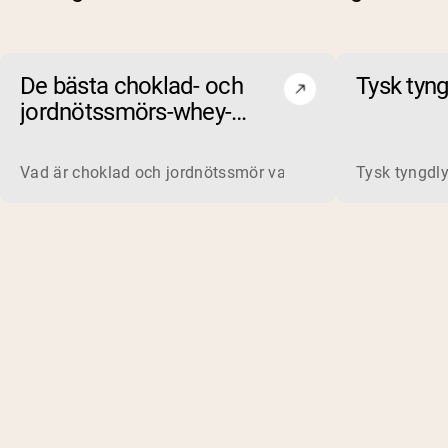
De bästa choklad- och
Tysk tyng
jordnötssmörs-whey-
proteinpulvren 2026
Vad är choklad och jordnötssmör vassleprotein? Vassleprote
Tysk tyngdly