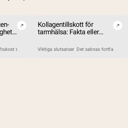
ten-
Kollagentillskott för
ighet
tarmhälsa: Fakta eller
myt?
 bearbetar flytande vassle från ostproduktion till pulver som 
 frukost som förbättrar din träningsprestation? Upptäck de 5 
Viktiga slutsatser Det saknas fortfarande 