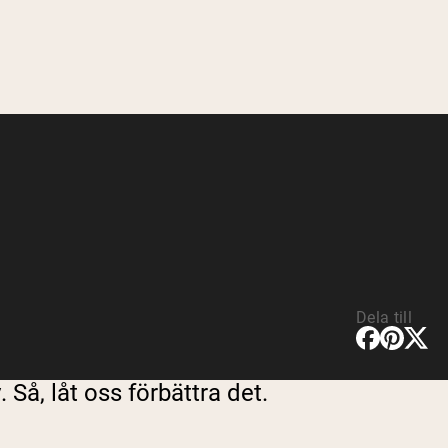
Dela till
 Så, låt oss förbättra det.