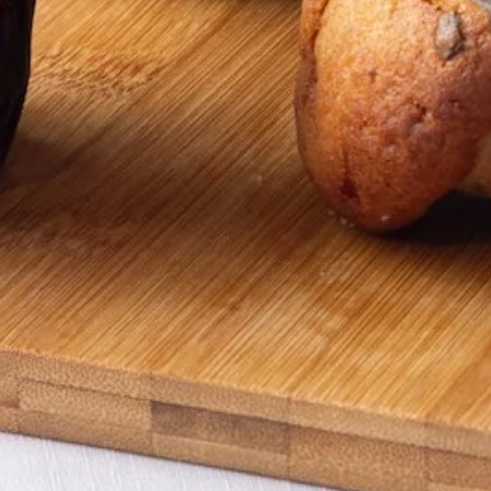
pping Country:
Language:
Handla Nu