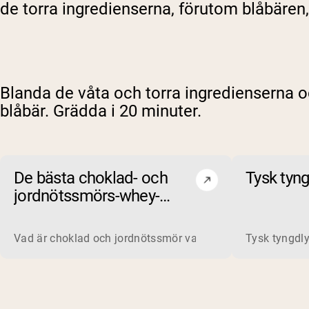
de torra ingredienserna, förutom blåbären, 
Blanda de våta och torra ingredienserna oc
blåbär. Grädda i 20 minuter.
De bästa choklad- och
Tysk tyng
jordnötssmörs-whey-
proteinpulvren 2026
Vad är choklad och jordnötssmör vassleprotein? Vassleprote
Tysk tyngdly