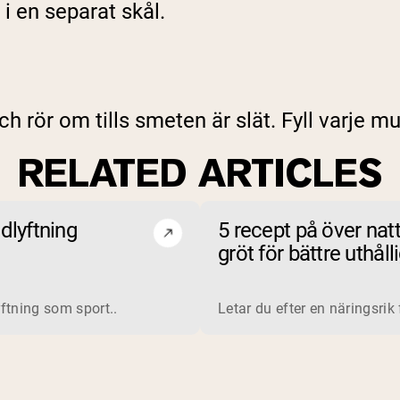
i en separat skål.
h rör om tills smeten är slät. Fyll varje m
RELATED ARTICLES
dlyftning
5 recept på över nat
gröt för bättre uthåll
vid träning
in är ett komplett protein som utvinns från mjölk. Tillverkare
ftning som sport..
Letar du efter en näringsrik