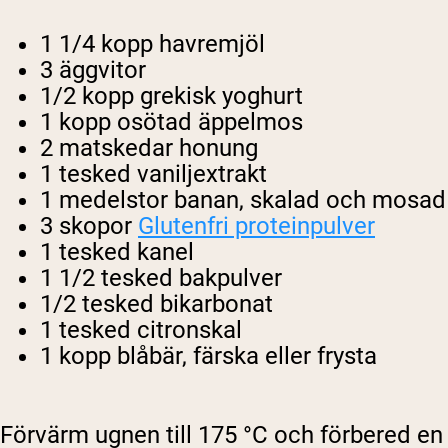
1 1/4 kopp havremjöl
3 äggvitor
1/2 kopp grekisk yoghurt
1 kopp osötad äppelmos
2 matskedar honung
1 tesked vaniljextrakt
1 medelstor banan, skalad och mosad
3 skopor
Glutenfri proteinpulver
1 tesked kanel
1 1/2 tesked bakpulver
1/2 tesked bikarbonat
1 tesked citronskal
1 kopp blåbär, färska eller frysta
Förvärm ugnen till 175 °C och förbered en 