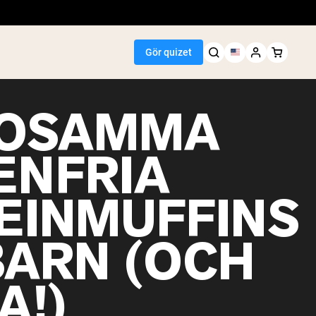
Gör quizet
SOSAMMA
ENFRIA
Seller
EINMUFFINS
n
smör
npulver
BARN (OCH
t risprotein
inkar
ktökare
A!)
egan Protein