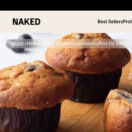
Best Sellers
Pro
Recept
Hälsosamma glutenfria proteinmuffins för barn (o
PROTEIN
Populära söktermer
”Protein Powder“
”Overnight Oats“
”Vegan protein“
”Collagen“
”Micellar Casein“