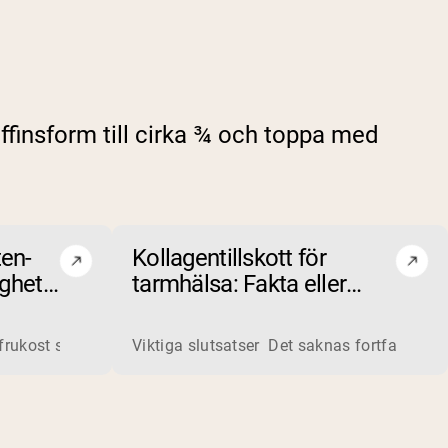
uffinsform till cirka ¾ och toppa med
ten-
Kollagentillskott för
ighet
tarmhälsa: Fakta eller
myt?
 bearbetar flytande vassle från ostproduktion till pulver som 
 frukost som förbättrar din träningsprestation? Upptäck de 5 
Viktiga slutsatser Det saknas fortfarande 