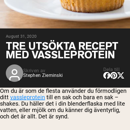
Micellärt kasein
Mass Gainer
Proteinkaffe
Shop All Protein Powders
August 31, 2020
VEGAN PROTEIN
Best Seller
TRE UTSÖKTA RECEPT
Ärtprotein
MED VASSLEPROTEIN
Jordnötssmör
Fröproteinpulver
Ekologiskt risprotein
Proteindrinkar
Dela till
Skriven av
Vegan viktökare
Stephen Zieminski
Shop All Vegan Protein
Om du är som de flesta använder du förmodligen
ditt
vassleprotein
till en sak och bara en sak –
shakes. Du häller det i din blenderflaska med lite
vatten, eller mjölk om du känner dig äventyrlig,
och det är allt. Det är synd.