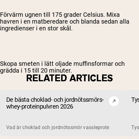
Förvärm ugnen till 175 grader Celsius. Mixa
havren i en matberedare och blanda sedan alla
ingredienser i en stor skål.
Skopa smeten i lätt oljade muffinsformar och
grädda i 15 till 20 minuter.
RELATED ARTICLES
De bästa choklad- och jordnötssmörs-
Ty
whey-proteinpulvren 2026
Vad är choklad och jordnötssmör vassleprotein? Vassleprote
Tys