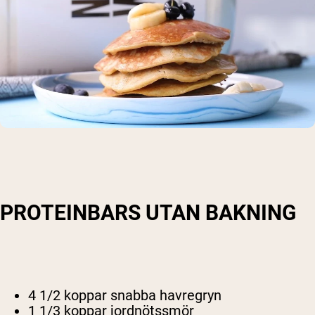
Shipping Country:
Language:
PROTEINBARS UTAN BAKNING
Handla Nu
4 1/2 koppar snabba havregryn
1 1/3 koppar jordnötssmör