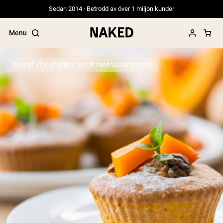
Sedan 2014 · Betrodd av över 1 miljon kunder
Menu
Recept
Tre utsökta recept med vassleprotein
Populära söktermer
”Protein Powder“
”Overnight Oats“
”Vegan protein“
”Collagen“
”Micellar Casein“
PROTEIN POWDERS
Best Seller
Gräsbetat vassleprotein
Vassleisolat från gräsbetande djur
Getproteinpulver från get