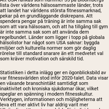
lista över världens hälsosammaste länder, trots
att landet har världens största fitnessmarknad,
pekar på en grundläggande diskrepans. Att
spendera pengar på träning är inte samma sak
som att vara hälsosam, och att ha tillgång till gym
är inte samma sak som att använda dem
regelbundet. Länder som ligger i topp på globala
hälsolistor har något som USA saknar: byggda
miljöer och kulturella normer som gör daglig
rörelse till standard snarare än ett medvetet val
som kräver motivation och särskild tid.
Statistiken i detta inlägg ger en ögonblicksbild av
var fitnessvärlden stod inför 2020-talet. Data visar
en växande branschintäkt samtidigt som
inaktivitet och kroniska sjukdomar ökar, vilket
speglar en spänning i modern fitnesskultur.
Verktygen, informationen och möjligheterna att
leva ett mer aktivt liv har aldrig varit mer