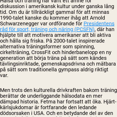
Hälsa och träning har varit ett ämne för
diskussion i amerikansk kultur under ganska lång
tid. Om du är tillräckligt gammal för att minnas
1990-talet kanske du kommer ihåg att Arnold
Schwarzenegger var ordförande för
Presidentens
råd för sport, träning och näring (PCSFN)
, där han
hjälpte till att motivera amerikaner att bli aktiva
och hålla sig friska. På 2000-talet inspirerade
alternativa träningsformer som spinning,
cirkelträning, CrossFit och hinderbanelopp en ny
generation att börja träna på sätt som kändes
tävlingsinriktade, gemenskapsdrivna och mätbara
på sätt som traditionella gympass aldrig riktigt
var.
Men trots den kulturella drivkraften bakom träning
berättar de underliggande hälsodata en mer
dämpad historia. Fetma har fortsatt att öka. Hjärt-
kärlsjukdomar är fortfarande den ledande
dödsorsaken i USA. Och en betydande del av den