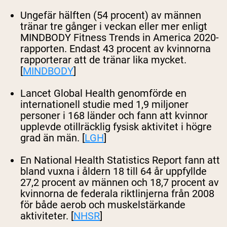
Ungefär hälften (54 procent) av männen
Shipping Country:
Language:
tränar tre gånger i veckan eller mer enligt
MINDBODY Fitness Trends in America 2020-
rapporten. Endast 43 procent av kvinnorna
Handla Nu
rapporterar att de tränar lika mycket.
[
MINDBODY
]
Lancet Global Health genomförde en
internationell studie med 1,9 miljoner
personer i 168 länder och fann att kvinnor
upplevde otillräcklig fysisk aktivitet i högre
grad än män. [
LGH
]
En National Health Statistics Report fann att
bland vuxna i åldern 18 till 64 år uppfyllde
27,2 procent av männen och 18,7 procent av
kvinnorna de federala riktlinjerna från 2008
för både aerob och muskelstärkande
aktiviteter. [
NHSR
]