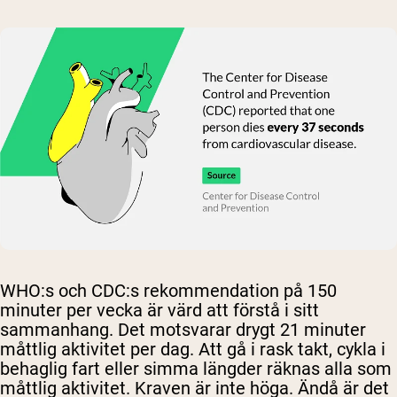
WHO:s och CDC:s rekommendation på 150
minuter per vecka är värd att förstå i sitt
sammanhang. Det motsvarar drygt 21 minuter
måttlig aktivitet per dag. Att gå i rask takt, cykla i
behaglig fart eller simma längder räknas alla som
måttlig aktivitet. Kraven är inte höga. Ändå är det