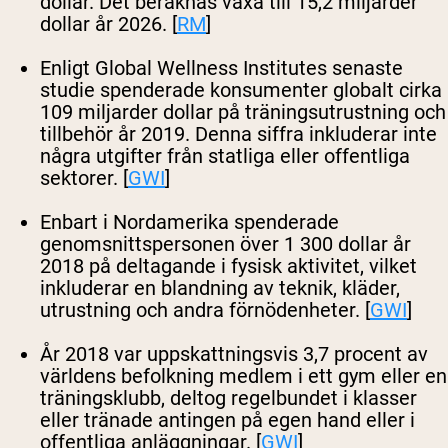
dollar. Det beräknas växa till 15,2 miljarder
dollar år 2026. [
RM
]
Enligt Global Wellness Institutes senaste
studie spenderade konsumenter globalt cirka
109 miljarder dollar på träningsutrustning och
tillbehör år 2019. Denna siffra inkluderar inte
några utgifter från statliga eller offentliga
sektorer. [
GWI
]
Enbart i Nordamerika spenderade
genomsnittspersonen över 1 300 dollar år
2018 på deltagande i fysisk aktivitet, vilket
inkluderar en blandning av teknik, kläder,
utrustning och andra förnödenheter. [
GWI
]
År 2018 var uppskattningsvis 3,7 procent av
världens befolkning medlem i ett gym eller en
träningsklubb, deltog regelbundet i klasser
eller tränade antingen på egen hand eller i
offentliga anläggningar. [
GWI
]