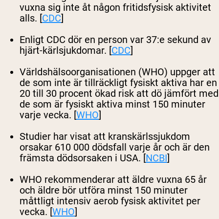
vuxna sig inte åt någon fritidsfysisk aktivitet
alls. [
CDC
]
Enligt CDC dör en person var 37:e sekund av
hjärt-kärlsjukdomar. [
CDC
]
Världshälsoorganisationen (WHO) uppger att
de som inte är tillräckligt fysiskt aktiva har en
20 till 30 procent ökad risk att dö jämfört med
de som är fysiskt aktiva minst 150 minuter
varje vecka. [
WHO
]
Studier har visat att kranskärlssjukdom
orsakar 610 000 dödsfall varje år och är den
främsta dödsorsaken i USA. [
NCBI
]
WHO rekommenderar att äldre vuxna 65 år
och äldre bör utföra minst 150 minuter
måttligt intensiv aerob fysisk aktivitet per
vecka. [
WHO
]