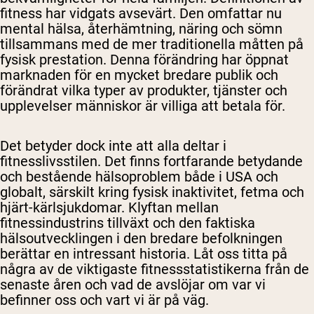
fitness har vidgats avsevärt. Den omfattar nu
mental hälsa, återhämtning, näring och sömn
tillsammans med de mer traditionella måtten på
fysisk prestation. Denna förändring har öppnat
marknaden för en mycket bredare publik och
förändrat vilka typer av produkter, tjänster och
upplevelser människor är villiga att betala för.
Det betyder dock inte att alla deltar i
fitnesslivsstilen. Det finns fortfarande betydande
och bestående hälsoproblem både i USA och
globalt, särskilt kring fysisk inaktivitet, fetma och
hjärt-kärlsjukdomar. Klyftan mellan
fitnessindustrins tillväxt och den faktiska
hälsoutvecklingen i den bredare befolkningen
berättar en intressant historia. Låt oss titta på
några av de viktigaste fitnessstatistikerna från de
senaste åren och vad de avslöjar om var vi
befinner oss och vart vi är på väg.