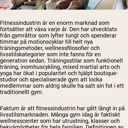
Fitnessindustrin är en enorm marknad som
fortsätter att växa varje år. Den har utvecklats
från gymråttor som lyfter tungt och spenderar
timmar på motionscyklar till helt nya
träningsmetoder, wellnessfilosofier och
livsstilskategorier som inte fanns för en
generation sedan. Träningsstilar som funktionell
träning, inomhuscykling, mixed martial arts och
yoga har ökat i popularitet och hjälpt boutique-
studior och specialiserade gym att locka
medlemmar som aldrig skulle ha satt sin fot i ett
traditionellt gym.
Faktum är att fitnessindustrin har gått långt in på
livsstilsmarknaden. Många gym idag är faktiskt
wellnesscenter som har utrustning, klasser och
bekvämligheter för hela familjen. Definitionen av