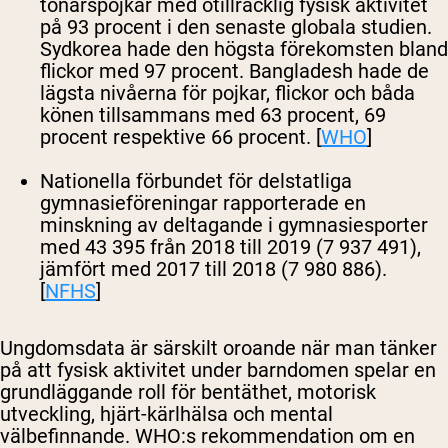
tonårspojkar med otillräcklig fysisk aktivitet
på 93 procent i den senaste globala studien.
Sydkorea hade den högsta förekomsten bland
flickor med 97 procent. Bangladesh hade de
lägsta nivåerna för pojkar, flickor och båda
könen tillsammans med 63 procent, 69
procent respektive 66 procent. [
WHO
]
Nationella förbundet för delstatliga
gymnasieföreningar rapporterade en
minskning av deltagande i gymnasiesporter
med 43 395 från 2018 till 2019 (7 937 491),
jämfört med 2017 till 2018 (7 980 886).
[
NFHS
]
Ungdomsdata är särskilt oroande när man tänker
på att fysisk aktivitet under barndomen spelar en
grundläggande roll för bentäthet, motorisk
utveckling, hjärt-kärlhälsa och mental
välbefinnande. WHO:s rekommendation om en