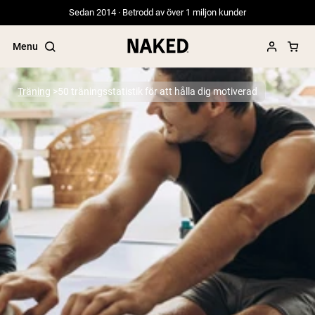
Sedan 2014 · Betrodd av över 1 miljon kunder
Menu
Träning
50 träningsstatistik för att hålla dig motiverad
Populära söktermer
”Protein Powder“
”Overnight Oats“
”Vegan protein“
”Collagen“
”Micellar Casein“
PROTEIN POWDERS
Best Seller
Gräsbetat vassleprotein
Vassleisolat från gräsbetande djur
Getproteinpulver från get