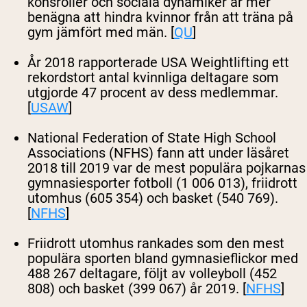
könsroller och sociala dynamiker är mer
benägna att hindra kvinnor från att träna på
gym jämfört med män. [
QU
]
År 2018 rapporterade USA Weightlifting ett
rekordstort antal kvinnliga deltagare som
utgjorde 47 procent av dess medlemmar.
[
USAW
]
National Federation of State High School
Associations (NFHS) fann att under läsåret
2018 till 2019 var de mest populära pojkarnas
gymnasiesporter fotboll (1 006 013), friidrott
utomhus (605 354) och basket (540 769).
[
NFHS
]
Friidrott utomhus rankades som den mest
populära sporten bland gymnasieflickor med
488 267 deltagare, följt av volleyboll (452
808) och basket (399 067) år 2019. [
NFHS
]