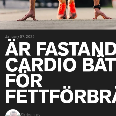
January 07, 2025
ÄR FASTAN
CARDIO BÄ
FÖR
FETTFÖRBR
Skriven av