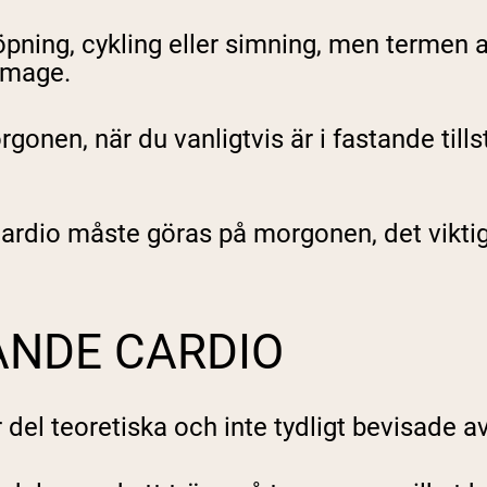
pping Country:
Language:
öpning, cykling eller simning, men termen a
 mage.
Handla Nu
gonen, när du vanligtvis är i fastande tills
ardio måste göras på morgonen, det viktiga 
ANDE CARDIO
r del teoretiska och inte tydligt bevisade 