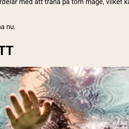
rdelar med att träna på tom mage, vilket k
na nu.
TT