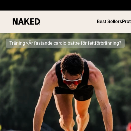
Best Sellers
Pro
Träning
Är fastande cardio bättre för fettförbränning?
PROTEIN
Populära söktermer
”Protein Powder“
”Overnight Oats“
”Vegan protein“
”Collagen“
”Micellar Casein“