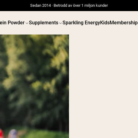
Sedan 2014 · Betrodd av över 1 miljon kunder
tein Powder
Supplements
Sparkling Energy
Kids
Membership
 POWDERS
VEGAN PROTEIN
Best Seller
Best 
Gräsbetat vassleprotein
Ärtprotei
Vassleisolat från
Jordnöts
gräsbetande djur
Fröprotei
Getproteinpulver från
Ekologisk
get
Proteindr
Micellärt kasein
Vegan vi
Mass Gainer
Proteinkaffe
Shop All V
Shop All Protein Powders