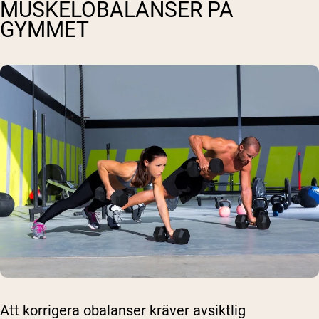
MUSKELOBALANSER PÅ
GYMMET
Att korrigera obalanser kräver avsiktlig
Shipping Country:
Language: