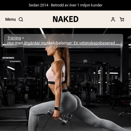
Sedan 2014 · Betrodd av över 1 miljon kunder
Menu
Träning
Hur man åtgärdar muskelobalanser: En vetenskapsbaserad guide för att återställa styrka och förebygga skador
Populära söktermer
”Protein Powder“
”Overnight Oats“
”Vegan protein“
”Collagen“
”Micellar Casein“
PROTEIN POWDERS
Best Seller
Gräsbetat vassleprotein
Vassleisolat från gräsbetande djur
Getproteinpulver från get