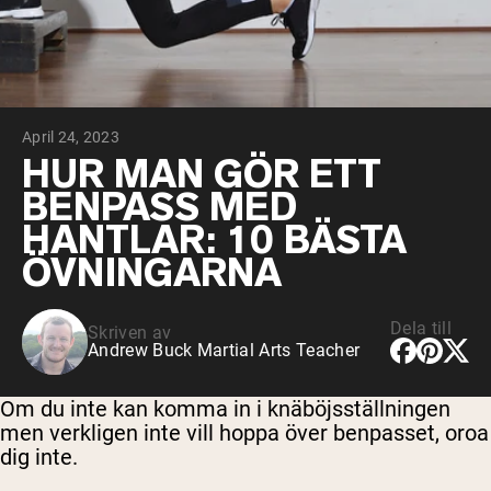
Micellärt kasein
Mass Gainer
Proteinkaffe
Shop All Protein Powders
April 24, 2023
VEGAN PROTEIN
Best Seller
HUR MAN GÖR ETT
Ärtprotein
BENPASS MED
Jordnötssmör
Fröproteinpulver
HANTLAR: 10 BÄSTA
Ekologiskt risprotein
ÖVNINGARNA
Proteindrinkar
Vegan viktökare
Dela till
Skriven av
Shop All Vegan Protein
Andrew Buck Martial Arts Teacher
Om du inte kan komma in i knäböjsställningen
men verkligen inte vill hoppa över benpasset, oroa
dig inte.