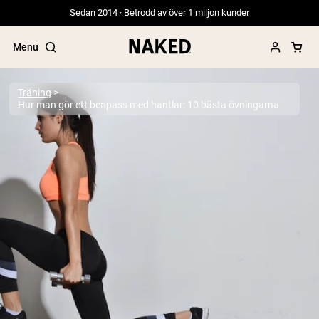
Sedan 2014 · Betrodd av över 1 miljon kunder
Menu
Träning
Hur man gör ett benpass med hantlar: 10 bästa övningarna
Populära söktermer
”Protein Powder“
”Overnight Oats“
”Vegan protein“
”Collagen“
”Micellar Casein“
PROTEIN POWDERS
Best Seller
Gräsbetat vassleprotein
Vassleisolat från gräsbetande djur
Getproteinpulver från get