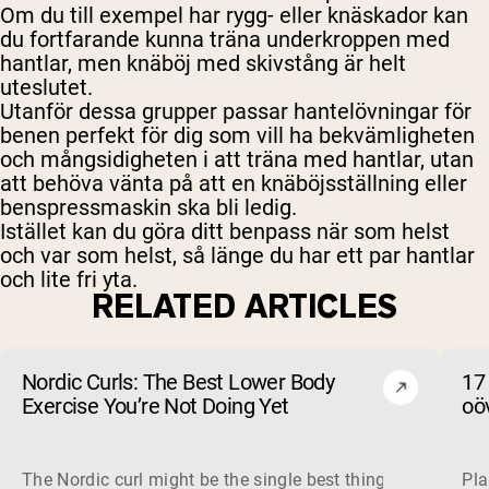
Om du till exempel har rygg- eller knäskador kan
du fortfarande kunna träna underkroppen med
hantlar, men knäböj med skivstång är helt
uteslutet.
Utanför dessa grupper passar hantelövningar för
benen perfekt för dig som vill ha bekvämligheten
och mångsidigheten i att träna med hantlar, utan
att behöva vänta på att en knäböjsställning eller
benspressmaskin ska bli ledig.
Istället kan du göra ditt benpass när som helst
och var som helst, så länge du har ett par hantlar
och lite fri yta.
RELATED ARTICLES
Nordic Curls: The Best Lower Body
17
Exercise You’re Not Doing Yet
oöv
The Nordic curl might be the single best thing you can do f
Pla