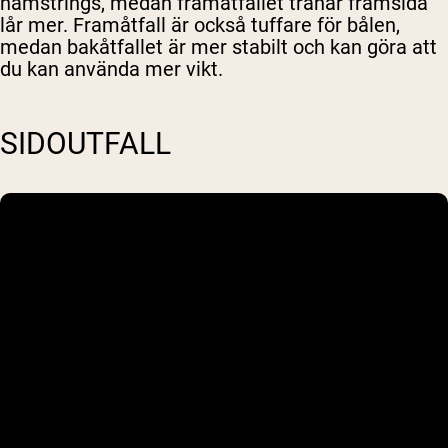
hamstrings, medan framåtfallet tränar framsida
lår mer. Framåtfall är också tuffare för bålen,
Shipping Country:
Language:
medan bakåtfallet är mer stabilt och kan göra att
du kan använda mer vikt.
Handla Nu
SIDOUTFALL