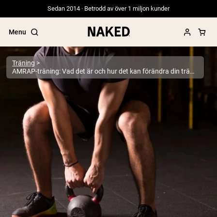
Sedan 2014 · Betrodd av över 1 miljon kunder
Menu
Träning
AMRAP-träning: Vad det är och hur det kan förändra din träning
Populära söktermer
”Protein Powder“
”Overnight Oats“
”Vegan protein“
”Collagen“
”Micellar Casein“
PROTEIN POWDERS
Best Seller
Gräsbetat vassleprotein
Vassleisolat från gräsbetande djur
Getproteinpulver från get