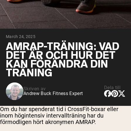
Micellärt kasein
Mass Gainer
Proteinkaffe
Shop All Protein Powders
March 24, 2025
VEGAN PROTEIN
Best Seller
AMRAP-TRÄNING: VAD
Ärtprotein
DET ÄR OCH HUR DET
Jordnötssmör
Fröproteinpulver
KAN FÖRÄNDRA DIN
Ekologiskt risprotein
TRÄNING
Proteindrinkar
Vegan viktökare
Dela till
Skriven av
Shop All Vegan Protein
Andrew Buck Fitness Expert
Om du har spenderat tid i CrossFit-boxar eller
inom högintensiv intervallträning har du
förmodligen hört akronymen AMRAP.