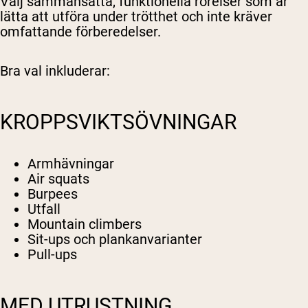
Välj sammansatta, funktionella rörelser som är
lätta att utföra under trötthet och inte kräver
omfattande förberedelser.
Bra val inkluderar:
KROPPSVIKTSÖVNINGAR
Armhävningar
Air squats
Burpees
Utfall
Mountain climbers
Sit-ups och plankanvarianter
Pull-ups
MED UTRUSTNING