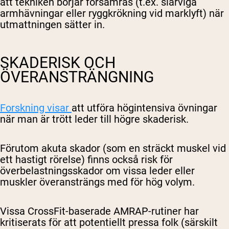
att tekniken börjar försämras (t.ex. slarviga
armhävningar eller ryggkrökning vid marklyft) när
utmattningen sätter in.
SKADERISK OCH
ÖVERANSTRÄNGNING
Forskning visar
att utföra högintensiva övningar
när man är trött leder till högre skaderisk.
Förutom akuta skador (som en sträckt muskel vid
ett hastigt rörelse) finns också risk för
överbelastningsskador om vissa leder eller
muskler överansträngs med för hög volym.
Vissa CrossFit-baserade AMRAP-rutiner har
kritiserats för att potentiellt pressa folk (särskilt