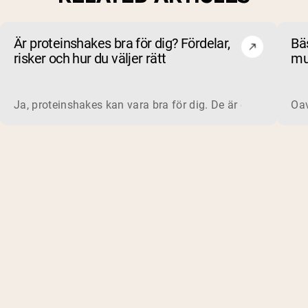
Är proteinshakes bra för dig? Fördelar,
Bä
risker och hur du väljer rätt
mu
oc
Ja, proteinshakes kan vara bra för dig. De är ett snabbt, be
Oav