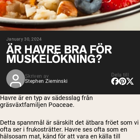
Micellärt kasein
Mass Gainer
Proteinkaffe
Shop All Protein Powders
January 30, 2024
VEGAN PROTEIN
Best Seller
ÄR HAVRE BRA FÖR
Ärtprotein
MUSKELÖKNING?
Jordnötssmör
Fröproteinpulver
Ekologiskt risprotein
Proteindrinkar
Dela till
Skriven av
Vegan viktökare
Stephen Zieminski
Shop All Vegan Protein
Havre är en typ av sädesslag från
gräsväxtfamiljen Poaceae.
Detta spannmål är särskilt det ätbara fröet som vi
ofta ser i frukosträtter. Havre ses ofta som en
hälsosam mat, känd för att vara en källa till