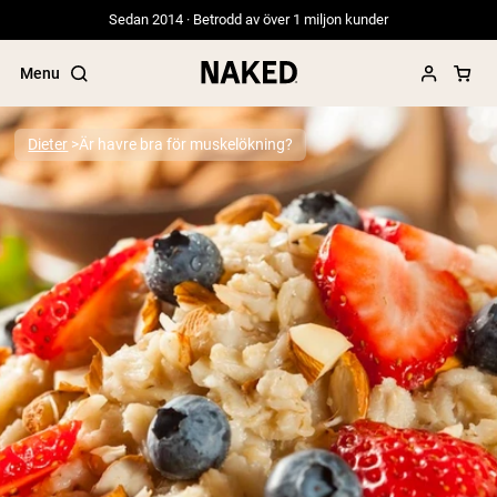
Sedan 2014 · Betrodd av över 1 miljon kunder
Menu
Dieter
Är havre bra för muskelökning?
Populära söktermer
”Protein Powder“
”Overnight Oats“
”Vegan protein“
”Collagen“
”Micellar Casein“
PROTEIN POWDERS
Best Seller
Gräsbetat vassleprotein
Vassleisolat från gräsbetande djur
Getproteinpulver från get