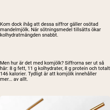
Kom dock ihåg att dessa siffror gäller osötad
mandelmjölk. När sötningsmedel tillsätts ökar
kolhydratmängden snabbt.
Men hur är det med komjölk? Siffrorna ser ut så
här: 8 g fett, 11 g kolhydrater, 8 g protein och totalt
146 kalorier. Tydligt är att komjölk innehåller
Shipping Country:
Language:
mer... av allt.
Handla Nu