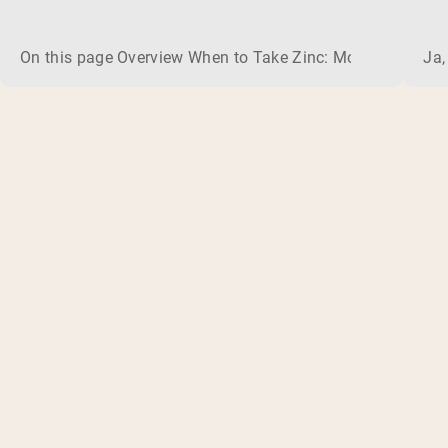
On this page Overview When to Take Zinc: Morning or Nigh
Ja,