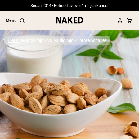
Sedan 2014 · Betrodd av över 1 miljon kunder
Menu
Dieter
Mandelmjölk vs. vanlig mjölk i proteinshakes
Populära söktermer
”Protein Powder“
”Overnight Oats“
”Vegan protein“
”Collagen“
”Micellar Casein“
PROTEIN POWDERS
Best Seller
Gräsbetat vassleprotein
Vassleisolat från gräsbetande djur
Getproteinpulver från get