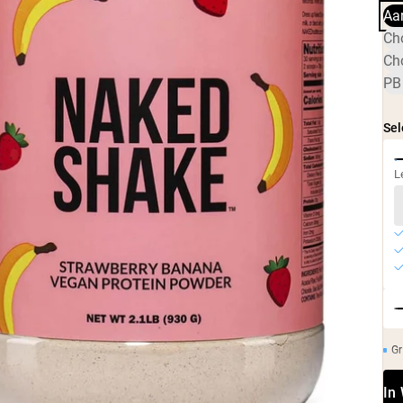
Aa
Ch
Ch
PB
Sel
L
Gr
In