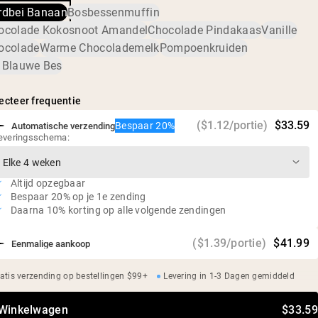
verontreinigingen zijn, waaronder zware metalen en
Milieuvriendelijke boerderijen in de VS en Canada
rdbei Banaan
Bosbessenmuffin
(bananensap, gevriesdroogde aardbeien, maltodextrine),
pesticiden.
kaliumchloride, gefermenteerde rietsuiker (Reb-M), groentesap
Laag suikergehalte
ocolade Kokosnoot Amandel
Chocolade Pindakaas
Vanille
(natuurlijke kleur)
ocolade
Warme Chocolademelk
Pompoenkruiden
Geen kunstmatige zoetstoffen, smaken of kleurstoffen
 Blauwe Bes
Onafhankelijke derde partij test op zware metalen
ecteer frequentie
($1.12/portie)
$33.59
Bespaar 20%
Automatische verzending
everingsschema:
Altijd opzegbaar
Bespaar 20% op je 1e zending
Daarna 10% korting op alle volgende zendingen
($1.39/portie)
$41.99
Eenmalige aankoop
atis verzending op bestellingen $99+
Levering in 1-3 Dagen gemiddeld
 Winkelwagen
$33.59