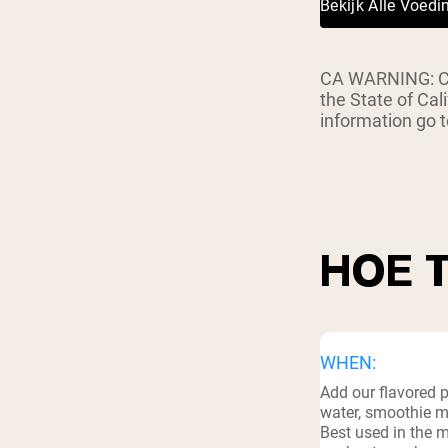
Bekijk Alle Voed
Shi
CA WARNING: Con
the State of Cal
information go
HOE 
WHEN:
Add our flavored 
water, smoothie mi
Best used in the m