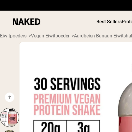
Best Sellers
Prot
Eiwitpoeders
Vegan Eiwitpoeder
Aardbeien Banaan Eiwitsha
PROTEIN
Populaire Zoektermen
”Protein Powder“
”Overnight Oats“
”Vegan protein“
”Collagen“
”Micellar Casein“