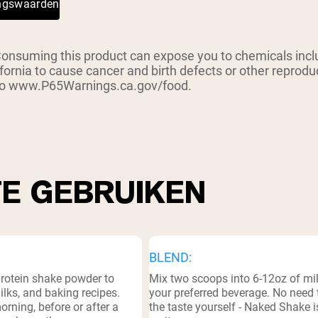
ingswaarden
pping Country:
Language:
suming this product can expose you to chemicals inclu
Nu Kopen
ifornia to cause cancer and birth defects or other reprod
 to www.P65Warnings.ca.gov/food.
TE GEBRUIKEN
BLEND:
protein shake powder to
Mix two scoops into 6-12oz of mil
lks, and baking recipes.
your preferred beverage. No need 
orning, before or after a
the taste yourself - Naked Shake i