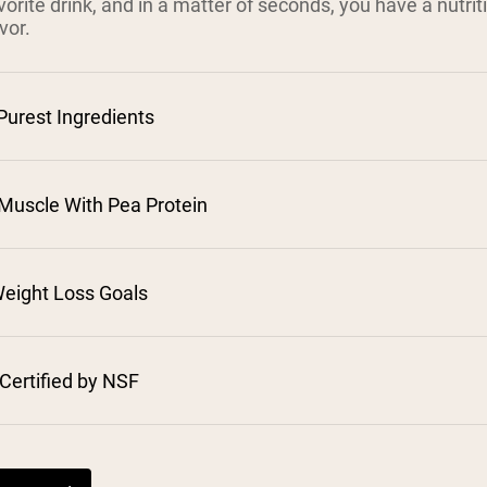
vorite drink, and in a matter of seconds, you have a nutrit
vor.
Purest Ingredients
Muscle With Pea Protein
eight Loss Goals
Certified by NSF