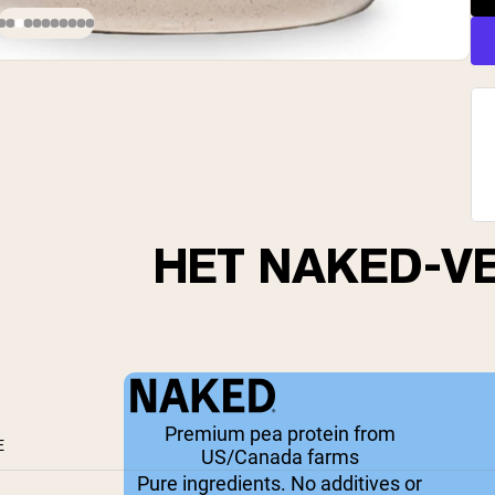
HET NAKED-V
Premium pea protein from
E
US/Canada farms
Pure ingredients. No additives or