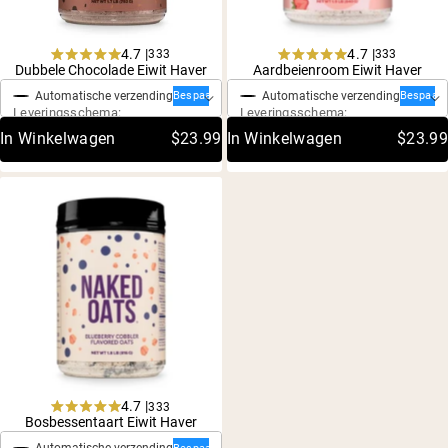
4.7 |
4.7 |
333
333
Eenmalige aankoop
Eenmalige aankoop
Rated
Rated
Dubbele Chocolade Eiwit Haver
Aardbeienroom Eiwit Haver
4.7
4.7
Automatische verzending
Automatische verzending
out
out
Bespaar 20%
Bespaar 
Leveringsschema:
Leveringsschema:
of
of
5
5
In Winkelwagen
$23.99
In Winkelwagen
$23.99
stars
stars
Shipping Country:
Language:
Nu Kopen
4.7 |
333
Eenmalige aankoop
Rated
Bosbessentaart Eiwit Haver
4.7