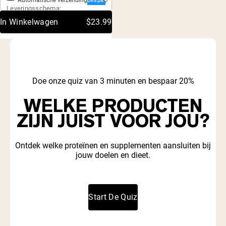
Automatische verzending
out
Bespaar 20%
Leveringsschema:
of
5
In Winkelwagen
$23.99
stars
Doe onze quiz van 3 minuten en bespaar 20%
WELKE PRODUCTEN
ZIJN JUIST VOOR JOU?
Ontdek welke proteïnen en supplementen aansluiten bij
jouw doelen en dieet.
Start De Quiz