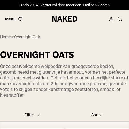
Sinds 2014 · Vertrouwd door meer dan 1 miljoen klanten
Menu
Smaken
Blueberry
Chocolate Peanut Butter
Double Chocolate
Home
Overnight Oats
Kaneelbroodje
Other
Strawberry
OVERNIGHT OATS
Populaire Zoektermen
Onze bestverkochte weipoeder van grasgevoerde koeien,
”Protein Powder“
gecombineerd met glutenvrije havermout, vormen het perfecte
”Overnight Oats“
ontbijt met veel eiwitten. Gebruik het voor een heerlijke shake of
”Vegan protein“
maak overnight oats om 20g hoogwaardige proteïne, gezonde
”Collagen“
vezels te krijgen zonder kunstmatige zoetstoffen, smaak- of
”Micellar Casein“
kleurstoffen.
PROTEIN POWDERS
Best Seller
Filter
Sort
Weidegevoerde Whey
Weidegevoerde Whey Isolaat
Geitenproteïnepoeder