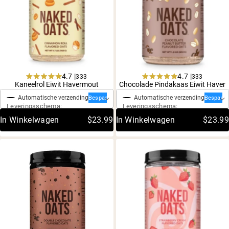
4.7 |
4.7 |
333
333
Eenmalige aankoop
Eenmalige aankoop
Rated
Rated
Kaneelrol Eiwit Havermout
Chocolade Pindakaas Eiwit Haver
4.7
4.7
Automatische verzending
Automatische verzending
out
out
Bespaar 20%
Bespaar 
Leveringsschema:
Leveringsschema:
of
of
5
5
In Winkelwagen
$23.99
In Winkelwagen
$23.99
stars
stars