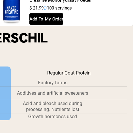
Creatine Monohydraat Poeder
$ 21.99
100 servings
Add To My Order
ERSCHIL
Regular Goat Protein
Factory farms
Additives and artificial sweeteners
Acid and bleach used during
processing. Nutrients lost
Growth hormones used