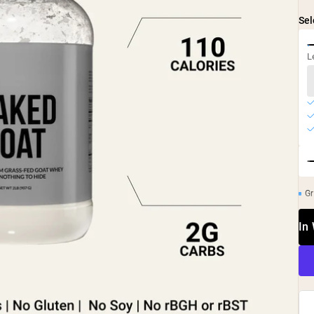
Sel
L
Gr
In