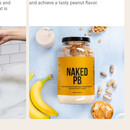
ts and
and achieve a tasty peanut flavor.
t is