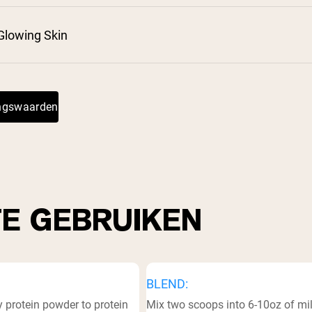
²
³
Glowing Skin
⁵
ingswaarden
⁶
TE GEBRUIKEN
BLEND:
 protein powder to protein
Mix two scoops into 6-10oz of milk