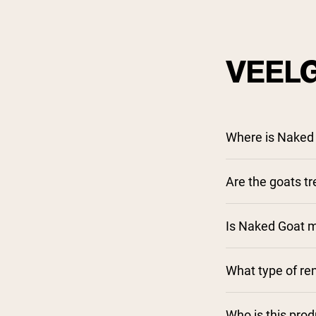
VEEL
Where is Naked
Are the goats t
Is Naked Goat m
What type of ren
Who is this pro