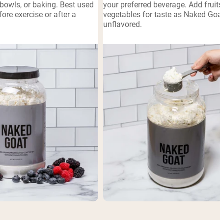
bowls, or baking. Best used
your preferred beverage. Add frui
pping Country:
Language:
fore exercise or after a
vegetables for taste as Naked Goa
unflavored.
Nu Kopen