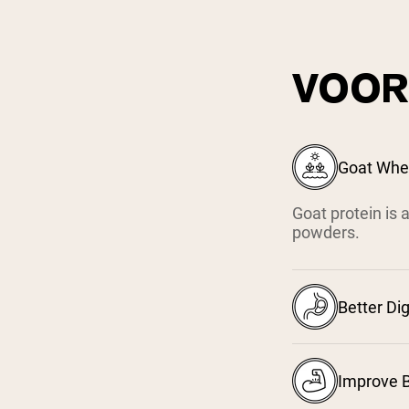
VOOR
Goat Whey
Goat protein is 
powders.
Better Dig
Improve 