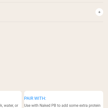
PAIR WITH:
, water, or
Use with Naked PB to add some extra protein