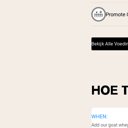
Promote 
Bekijk Alle Voed
HOE 
WHEN:
Add our goat whey