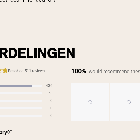
RDELINGEN
100%
would recommend thes
Based on 511 reviews
436
s
75
s
0
s
0
s
0
s
Slide
ary
1