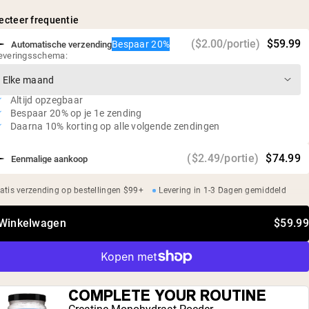
Niet gedenatureerd: rijk aan aminozuren en glutathion
ecteer frequentie
23g eiwit en 4,6g BCAA's per portie
Sojavrij, glutenvrij, GMO-vrij
($2.00/portie)
$59.99
Bespaar 20%
Automatische verzending
everingsschema:
Geen kunstmatige zoetstoffen, smaakstoffen of
kleurstoffen
Onafhankelijke derde partij test op zware metalen
Altijd opzegbaar
Bespaar 20% op je 1e zending
Daarna 10% korting op alle volgende zendingen
($2.49/portie)
$74.99
Eenmalige aankoop
atis verzending op bestellingen $99+
Levering in 1-3 Dagen gemiddeld
 Winkelwagen
$59.99
COMPLETE YOUR ROUTINE