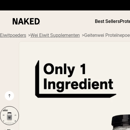
Best Sellers
Prot
Eiwitpoeders
Wei Eiwit Supplementen
Geitenwei Proteïnepoe
PROTEIN
Populaire Zoektermen
”Protein Powder“
”Overnight Oats“
”Vegan protein“
”Collagen“
”Micellar Casein“