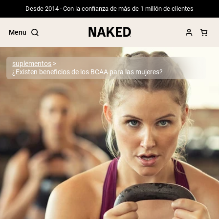
Desde 2014 · Con la confianza de más de 1 millón de clientes
Menu
suplementos
¿Existen beneficios de los BCAA para las mujeres?
Términos de Búsqueda Populares
”Protein Powder“
”Overnight Oats“
”Vegan protein“
”Collagen“
”Micellar Casein“