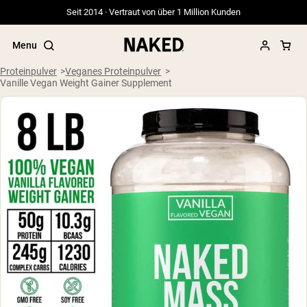
Seit 2014 · Vertraut von über 1 Million Kunden
Menu
Proteinpulver
Veganes Proteinpulver
Vanille Vegan Weight Gainer Supplement
Beliebte Suchbegriffe
”Protein Powder“
”Overnight Oats“
”Vegan protein“
”Collagen“
”Micellar Casein“