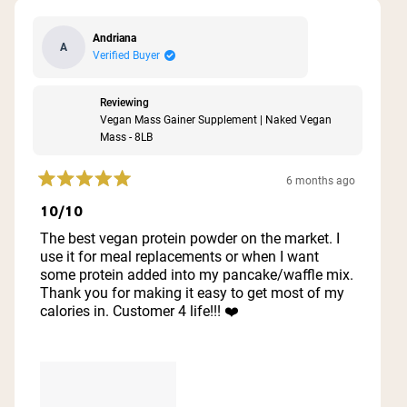
Andriana
A
Verified Buyer
Reviewing
Vegan Mass Gainer Supplement | Naked Vegan
Mass - 8LB
6 months ago
Rated
5
10/10
out
of
The best vegan protein powder on the market. I
5
use it for meal replacements or when I want
stars
some protein added into my pancake/waffle mix.
Thank you for making it easy to get most of my
calories in. Customer 4 life!!! ❤️