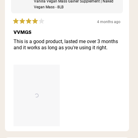
Vanilla Vegan Mass Gainer Supplement | Naked
Vegan Mass - 8LB
4 months ago
Rated
4
VVMGS
out
of
This is a good product, lasted me over 3 months
5
and it works as long as you're using it right.
stars