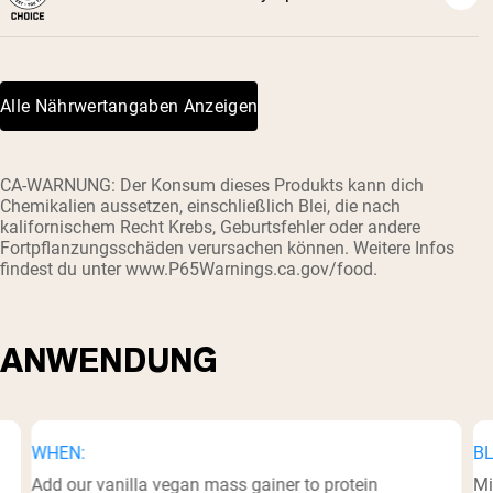
³
Alle Nährwertangaben Anzeigen
CA-WARNUNG: Der Konsum dieses Produkts kann dich
Chemikalien aussetzen, einschließlich Blei, die nach
kalifornischem Recht Krebs, Geburtsfehler oder andere
Fortpflanzungsschäden verursachen können. Weitere Infos
findest du unter www.P65Warnings.ca.gov/food.
ANWENDUNG
WHEN:
BL
Add our vanilla vegan mass gainer to protein
Mi