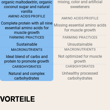
mixing, color and artificial
organic maltodextrin, organic
coconut sugar and natural
sweeteners
vanilla
AMINO ACIDS PROFILE
AMINO ACIDS PROFILE
Complete protein with all nine
Missing essential amino acids
essential amino acids for
for muscle growth
muscle growth
FARMING PRACTICES
FARMING PRACTICES
Sustainable
Unsustainable
MACRONUTRIENTS
MACRONUTRIENTS
Not optimized for muscle
Ideal blend of carbs and
protein to promote growth
growth
CARBOHYDRATES
CARBOHYDRATES
Unhealthy processed
Natural and complex
carbohydrates
carbohydrates
VORTEILE