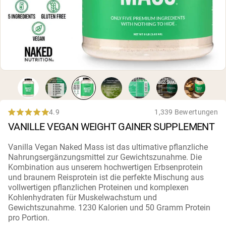
4.9
1,339 Bewertungen
Rated
VANILLE VEGAN WEIGHT GAINER SUPPLEMENT
4.9
out
of
Vanilla Vegan Naked Mass ist das ultimative pflanzliche
5
Nahrungsergänzungsmittel zur Gewichtszunahme. Die
stars
Kombination aus unserem hochwertigen Erbsenprotein
und braunem Reisprotein ist die perfekte Mischung aus
vollwertigen pflanzlichen Proteinen und komplexen
Kohlenhydraten für Muskelwachstum und
Gewichtszunahme. 1230 Kalorien und 50 Gramm Protein
pro Portion.