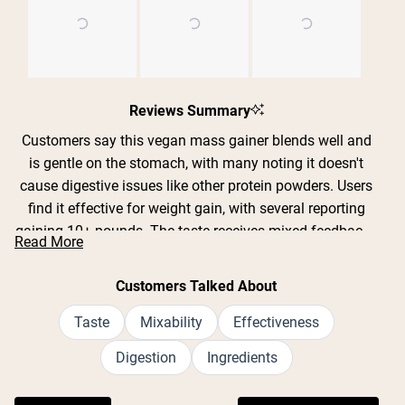
Slide
1
Reviews Summary
selected
Customers say this vegan mass gainer blends well and
is gentle on the stomach, with many noting it doesn't
cause digestive issues like other protein powders. Users
find it effective for weight gain, with several reporting
gaining 10+ pounds. The taste receives mixed feedback -
Read More
some love the chocolate flavor while others find it bland
or gritty, though many appreciate that the unflavored
Customers Talked About
version takes on whatever it's mixed with. Common
complaints include confusion about serving size
Taste
Mixability
Effectiveness
changes and the high cost per serving. Many customers
Digestion
Ingredients
with lactose intolerance or dietary restrictions praise it as
their go-to option. The powder mixes easily in shaker