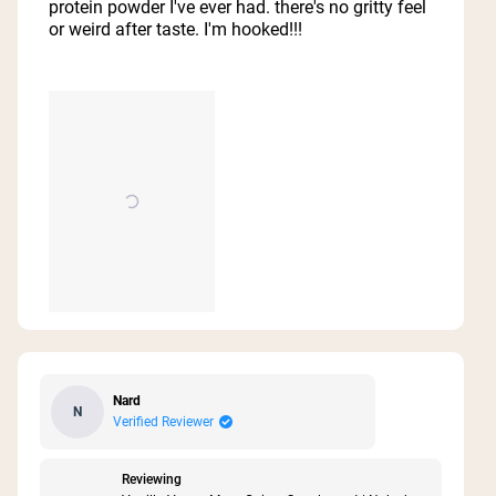
protein powder I've ever had. there's no gritty feel
or weird after taste. I'm hooked!!!
Nard
N
Verified Reviewer
Reviewing