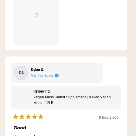
Dylan S.
DS
Verified Buyer
Reviewing
Vegan Mass Gainer Supplement | Naked Vegan
Mass - 12LB
8 hours ago
Rated
5
Good
out
of