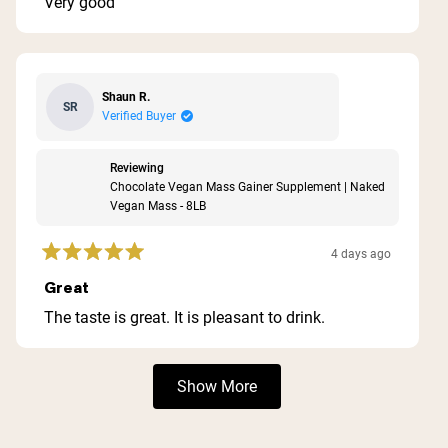
Very good
5
stars
Shaun R.
SR
Verified Buyer
Reviewing
Chocolate Vegan Mass Gainer Supplement | Naked
Vegan Mass - 8LB
4 days ago
Rated
5
Great
out
of
The taste is great. It is pleasant to drink.
5
stars
Loading...
Show More