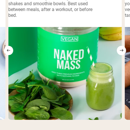
shakes and smoothie bowls. Best used
yo
between meals, after a workout, or before
ve
bed.
ta