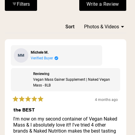
bottles and stays fresh when prepared ahead of time.
Filters
Write a Review
(Opens in a n
Loading...
Sort
Michele M.
MM
Verified Buyer
Reviewing
Vegan Mass Gainer Supplement | Naked Vegan
Mass - 8LB
4 months ago
Rated
5
the BEST
out
of
I'm now on my second container of Vegan Naked
5
Mass & I absolutely love it!! I've tried 4 other
stars
brands & Naked Nutrition makes the best tasting