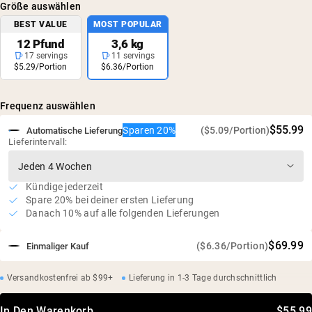
Größe auswählen
Unabhängige Drittprüfungen auf Schwermetalle
BEST VALUE
MOST POPULAR
12 Pfund
3,6 kg
17 servings
11 servings
$5.29/Portion
$6.36/Portion
Frequenz auswählen
$55.99
Sparen 20%
($5.09/Portion)
Automatische Lieferung
Lieferintervall:
Kündige jederzeit
Spare 20% bei deiner ersten Lieferung
Danach 10% auf alle folgenden Lieferungen
$69.99
($6.36/Portion)
Einmaliger Kauf
Versandkostenfrei ab $99+
Lieferung in 1-3 Tage durchschnittlich
In Den Warenkorb
$55.99