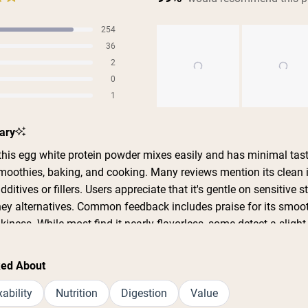
254
s
36
s
2
s
0
s
1
s
Slide
ary
1
selected
his egg white protein powder mixes easily and has minimal tas
 smoothies, baking, and cooking. Many reviews mention its clean 
additives or fillers. Users appreciate that it's gentle on sensitive
y alternatives. Common feedback includes praise for its smoot
kiness. While most find it nearly flavorless, some detect a slight
 comments address its effectiveness for boosting protein intake 
s consistently highlight good value and quality, though some no
ked About
 availability issues.
ability
Nutrition
Digestion
Value