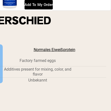
Add To My Order
ERSCHIED
Normales Eiweißprotein
Factory farmed eggs
Additives present for mixing, color, and
flavor
Unbekannt