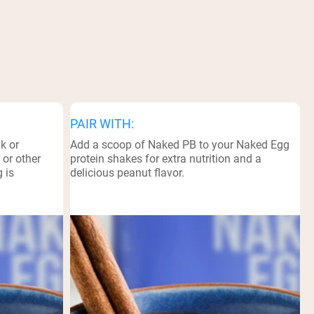
PAIR WITH:
k or
Add a scoop of Naked PB to your Naked Egg
 or other
protein shakes for extra nutrition and a
 is
delicious peanut flavor.