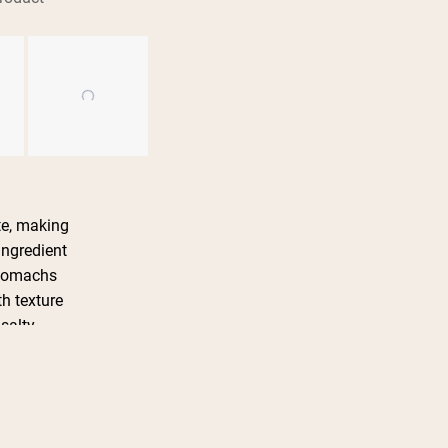
te, making
ingredient
 stomachs
h texture
 salty
in various
te