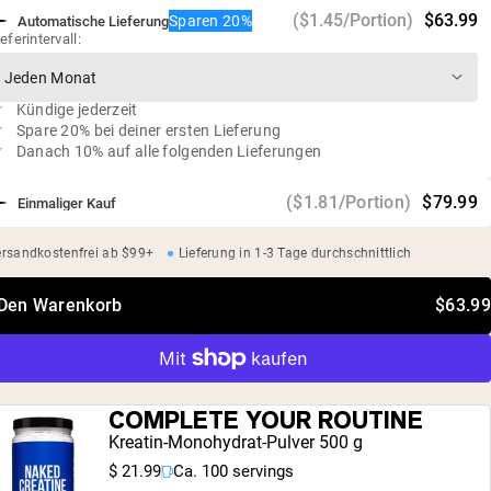
25 g Protein und 5,8 g BCAA pro Portion
($1.45/Portion)
$63.99
Sparen 20%
Automatische Lieferung
Kein Zucker
ieferintervall:
Sojafrei, glutenfrei, GVO-frei, milchfrei
Unabhängige Drittprüfungen auf Schwermetalle
Kündige jederzeit
Spare 20% bei deiner ersten Lieferung
Danach 10% auf alle folgenden Lieferungen
($1.81/Portion)
$79.99
Einmaliger Kauf
rsandkostenfrei ab $99+
Lieferung in 1-3 Tage durchschnittlich
 Den Warenkorb
$63.99
COMPLETE YOUR ROUTINE
Kreatin-Monohydrat-Pulver 500 g
$ 21.99
Ca. 100 servings