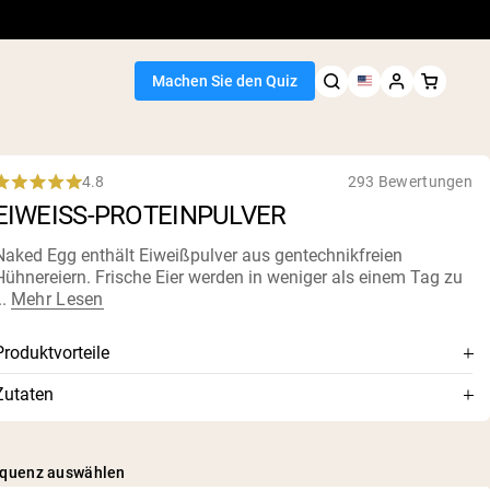
Machen Sie den Quiz
4.8
293 Bewertungen
Rated
EIWEISS-PROTEINPULVER
.8
out
of
Naked Egg enthält Eiweißpulver aus gentechnikfreien
5
Hühnereiern. Frische Eier werden in weniger als einem Tag zu
tars
..
Mehr Lesen
Produktvorteile
Aus nicht-GVO-Eiern ausschließlich von US-Bauernhöfen
Zutaten
Verarbeitet aus frischen Eiern zu Pulver in weniger als
Eiklarprotein, Sonnenblumenlecithin
einem Tag, um ein vollständiges Aminosäureprofil zu
erhalten
equenz auswählen