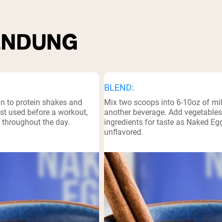
NDUNG
BLEND:
in to protein shakes and
Mix two scoops into 6-10oz of mil
st used before a workout,
another beverage. Add vegetables
r throughout the day.
ingredients for taste as Naked Egg
unflavored.