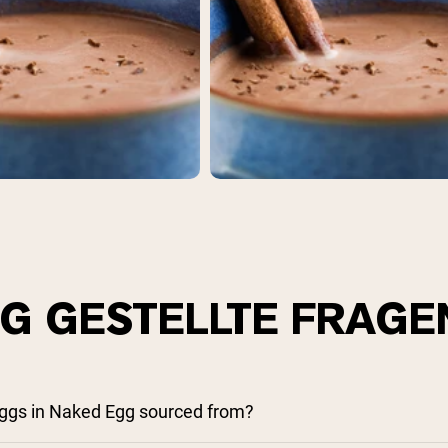
pping Country:
Language:
Jetzt Einkaufen
IG GESTELLTE FRAGE
ggs in Naked Egg sourced from?