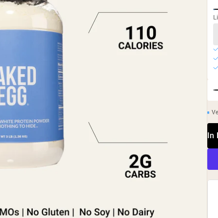
L
Ve
In