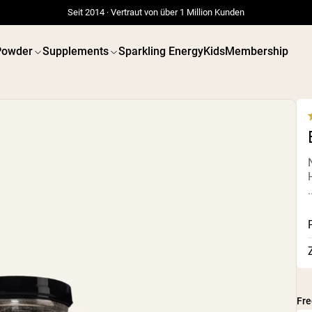
Seit 2014 · Vertraut von über 1 Million Kunden
Powder
Supplements
Sparkling Energy
Kids
Membership
4
s
.
Fr