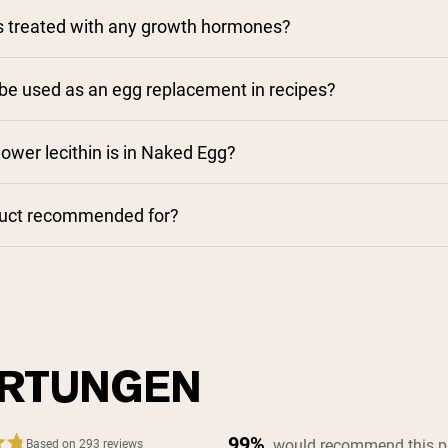
s treated with any growth hormones?
e used as an egg replacement in recipes?
wer lecithin is in Naked Egg?
duct recommended for?
RTUNGEN
99%
would recommend this p
Based on 293 reviews