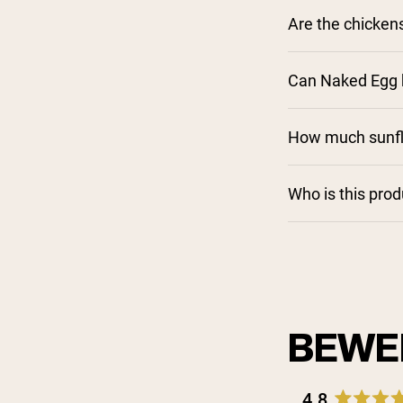
Are the chicken
Can Naked Egg b
How much sunflo
Who is this pro
BEWE
4.8