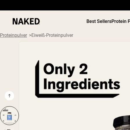
Best Sellers
Protein 
Proteinpulver
Eiweiß-Proteinpulver
Beliebte Suchbegriffe
”Protein Powder“
”Overnight Oats“
”Vegan protein“
”Collagen“
”Micellar Casein“