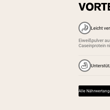
VORT
Leicht ve
Eiweißpulver aus
Caseinprotein ni
Unterstü
Alle Nährwertan