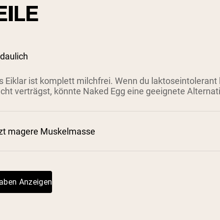
EILE
rdaulich
 Eiklar ist komplett milchfrei. Wenn du laktoseintolerant
cht verträgst, könnte Naked Egg eine geeignete Alternati
tzt magere Muskelmasse
²
gaben Anzeigen