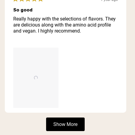
Rated
5
So good
out
of
Really happy with the selections of flavors. They
5
are delicious along with the amino acid profile
stars
and vegan. I highly recommend.
Loading...
Show More