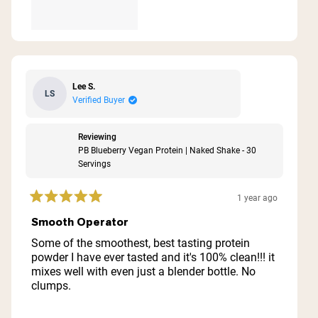
Lee S.
LS
Verified Buyer
Reviewing
PB Blueberry Vegan Protein | Naked Shake - 30
Servings
1 year ago
Rated
5
Smooth Operator
out
of
Some of the smoothest, best tasting protein
5
powder I have ever tasted and it's 100% clean!!! it
stars
mixes well with even just a blender bottle. No
clumps.