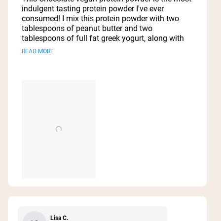
stars
indulgent tasting protein powder I've ever
consumed! I mix this protein powder with two
tablespoons of peanut butter and two
tablespoons of full fat greek yogurt, along with
one tablespoon of honey and one cup of organic
Read
READ MORE
coconut milk, and one cup of ice cubes and it is
more
my go to meal replacement or after workout
drink! Thanks you Naked Nutrition for this vegan
about
protein powder! It is absolutely spectacular!
this
review
Lisa C.