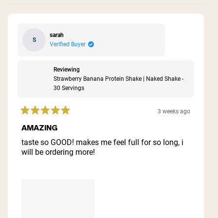
sarah
S
Verified Buyer
Reviewing
Strawberry Banana Protein Shake | Naked Shake -
30 Servings
3 weeks ago
Rated
5
AMAZING
out
of
taste so GOOD! makes me feel full for so long, i
5
will be ordering more!
stars