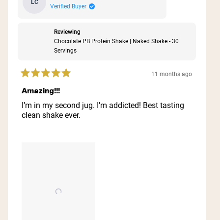
LC
Verified Buyer
Reviewing
Chocolate PB Protein Shake | Naked Shake - 30
Servings
11 months ago
Rated
5
Amazing!!!
out
of
I’m in my second jug. I’m addicted! Best tasting
5
clean shake ever.
stars