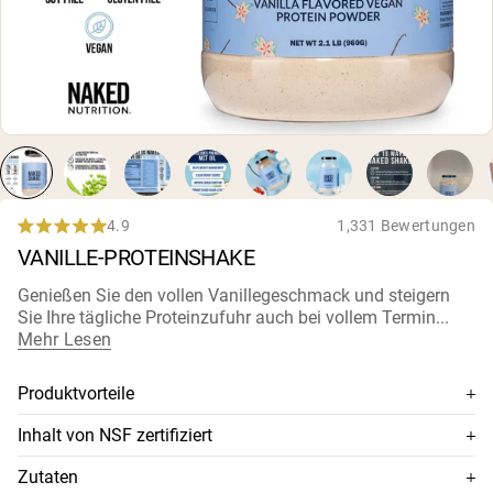
4.9
1,331 Bewertungen
Rated
VANILLE-PROTEINSHAKE
4.9
out
of
Genießen Sie den vollen Vanillegeschmack und steigern
5
Sie Ihre tägliche Proteinzufuhr auch bei vollem Termin...
stars
Mehr Lesen
Produktvorteile
Veganes Protein + MCT-Öle + Natürliche pflanzliche
Inhalt von NSF zertifiziert
Aromen
Dieses Nahrungsergänzungsmittel ist NSF-zertifiziert, was
Zutaten
20 g veganes Protein aus rohen gelben Erbsen
bedeutet, dass sein Inhalt gründlich auf Genauigkeit und