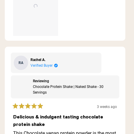
Rachel A.
RA
Verified Buyer
Reviewing
Chocolate Protein Shake | Naked Shake - 30
Servings
3 weeks ago
Rated
5
Delicious & indulgent tasting chocolate
out
protein shake
of
5
This Chocolate vegan protein powder is the most