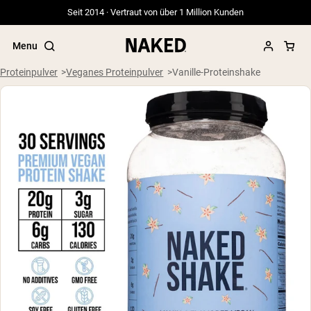
Seit 2014 · Vertraut von über 1 Million Kunden
Menu
Proteinpulver
Veganes Proteinpulver
Vanille-Proteinshake
Beliebte Suchbegriffe
”Protein Powder“
”Overnight Oats“
”Vegan protein“
”Collagen“
”Micellar Casein“