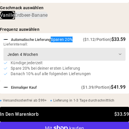
Erbsenprotein, Bio-Kokoszucker, natürliche pflanzliche
Reinheit getestet wurde und bestätigt ist, dass keine
Protein verarbeitet durch Wasserextraktion
Geschmack auswählen
Aromen, MCT-Pulver (MCT-Öl, Akazie), Kaliumsalz,
schädlichen Mengen an Verunreinigungen, einschließlich
Säure- und bleichmittelfreie Verarbeitung
Vanille
Erdbeer-Banane
Meersalz, fermentierter Rohrzucker (Reb-M)
Schwermetallen und Pestiziden, enthalten sind.
Umweltfreundliche Farmen in den USA und Kanada
Wenig Zucker
Frequenz auswählen
Keine künstlichen Süßstoffe, Aromen oder Farbstoffe
$33.59
Sparen 20%
($1.12/Portion)
Automatische Lieferung
Unabhängige Drittprüfungen auf Schwermetalle
Lieferintervall:
Kündige jederzeit
Spare 20% bei deiner ersten Lieferung
Danach 10% auf alle folgenden Lieferungen
$41.99
($1.39/Portion)
Einmaliger Kauf
Versandkostenfrei ab $99+
Lieferung in 1-3 Tage durchschnittlich
In Den Warenkorb
$33.59