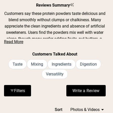
1
Reviews Summary
Shipping Country:
Language:
selected
Customers say these protein powders taste delicious and
blend smoothly without clumps or chalkiness. Many
Jetzt Einkaufen
appreciate the clean ingredients and absence of artificial
sweeteners. Users find the powders mix well with water
alone, though many prefer adding fruits, nut butters, or
Read More
milk alternatives. Common feedback includes praise for
flavors like strawberry banana, chocolate, pumpkin spice,
Customers Talked About
and hot cocoa. Several customers mention the powders
are gentle on sensitive stomachs and work well as meal
Taste
Mixing
Ingredients
Digestion
replacements. While most find the taste excellent, some
Versatility
note certain flavors can be too sweet or artificial-tasting
when mixed with liquid alone. Many reviews highlight the
filling nature and sustained energy these powders
Filters
Write a Review
(Opens in a n
provide.
Loading...
Sort