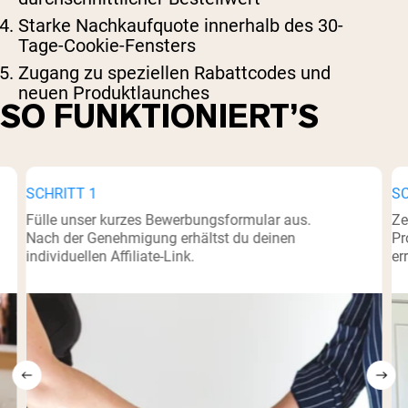
Starke Nachkaufquote innerhalb des 30-
Tage-Cookie-Fensters
Zugang zu speziellen Rabattcodes und
neuen Produktlaunches
SO FUNKTIONIERT’S
SCHRITT 1
SC
Fülle unser kurzes Bewerbungsformular aus.
Ze
Nach der Genehmigung erhältst du deinen
Pr
individuellen Affiliate-Link.
er
Shipping Country:
Language: