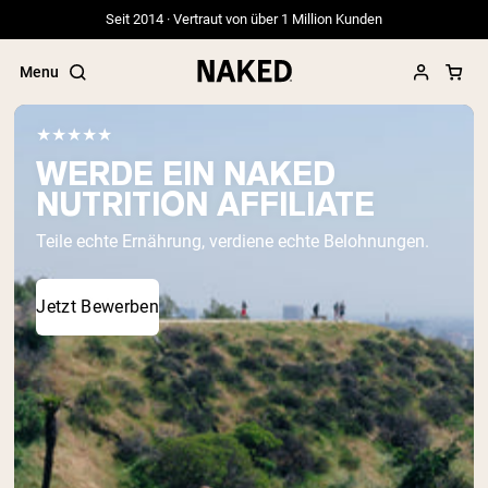
Seit 2014 · Vertraut von über 1 Million Kunden
Menu
★★★★★
WERDE EIN NAKED
NUTRITION AFFILIATE
Beliebte Suchbegriffe
Teile echte Ernährung, verdiene echte Belohnungen.
”Protein Powder“
”Overnight Oats“
”Vegan protein“
Jetzt Bewerben
”Collagen“
”Micellar Casein“