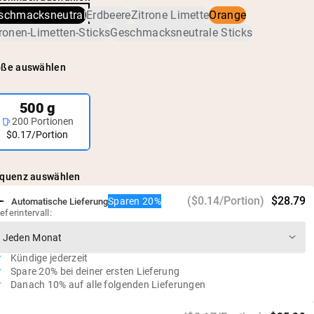
einschließlich Schwermetallen und Pestiziden, bestätigt
Keine künstlichen Süßstoffe, Aromen oder Farbstoffe
schmacksneutral
Erdbeere
Zitrone Limette
Orange
wurden.
Vegan, glutenfrei und gentechnikfrei
tronen-Limetten-Sticks
Geschmacksneutrale Sticks
Null Zucker
öße auswählen
500 g
200 Portionen
$0.17/Portion
equenz auswählen
($0.14/Portion)
$28.79
Sparen 20%
Automatische Lieferung
ieferintervall:
Kündige jederzeit
Spare 20% bei deiner ersten Lieferung
Danach 10% auf alle folgenden Lieferungen