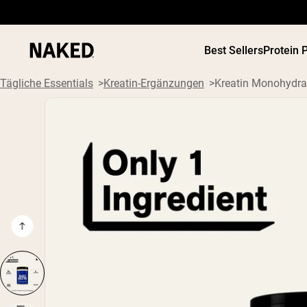
Best Sellers
Protein 
Tägliche Essentials
Kreatin-Ergänzungen
Kreatin Monohydrat
Beliebte Suchbegriffe
”Protein Powder“
”Overnight Oats“
”Vegan protein“
”Collagen“
”Micellar Casein“