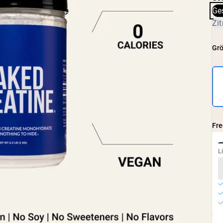
Ge
Zi
Gr
Fr
L