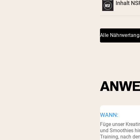
Inhalt NSF
Shi
Alle Nährwertan
ANWE
WANN:
Füge unser Kreati
und Smoothies hi
Training, nach d