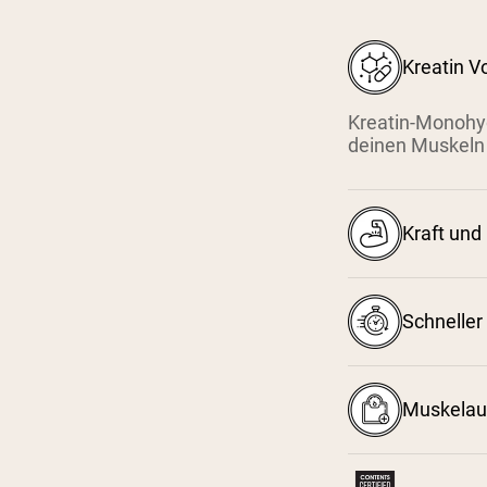
Kreatin Vo
Kreatin-Monohyd
deinen Muskeln 
Kraft und
Schneller
Muskelau