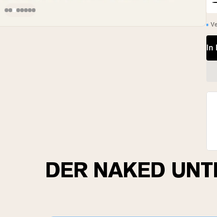
Ve
In
DER NAKED UNT