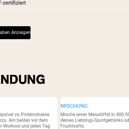
-zertifiziert
pping Country:
Language:
Jetzt Einkaufen
gaben Anzeigen
NDUNG
MISCHUNG:
npulver zu Proteinshakes
Mische einen Messlöffel in 400-5
nzu. Am besten vor dem
deines Lieblings-Sportgetränks od
em Workout und jeden Tag
Fruchtsafts.