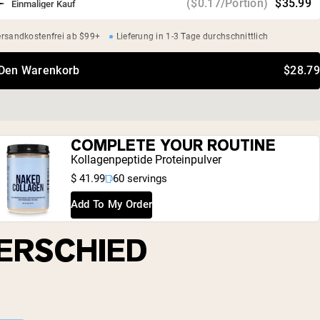
($0.17/Portion)
$35.99
Einmaliger Kauf
rsandkostenfrei ab $99+
Lieferung in 1-3 Tage durchschnittlich
 Den Warenkorb
$28.79
COMPLETE YOUR ROUTINE
Kollagenpeptide Proteinpulver
$ 41.99
60 servings
Add To My Order
ERSCHIED