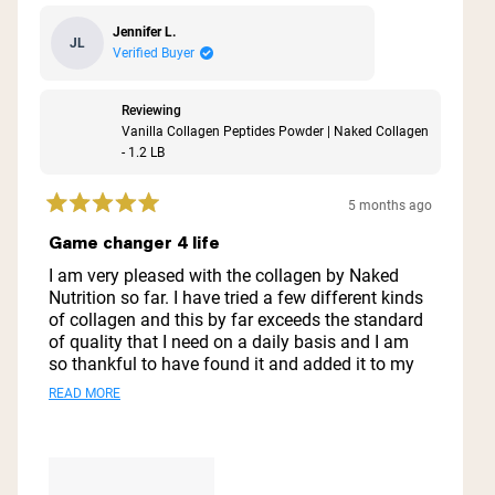
Jennifer L.
JL
Verified Buyer
Reviewing
Vanilla Collagen Peptides Powder | Naked Collagen
- 1.2 LB
5 months ago
Rated
5
Game changer 4 life
out
of
I am very pleased with the collagen by Naked
5
Nutrition so far. I have tried a few different kinds
stars
of collagen and this by far exceeds the standard
of quality that I need on a daily basis and I am
so thankful to have found it and added it to my
staple nutrition supplements.
Read
READ MORE
Definitely want to try the other collagen products
more
as well. Happy to have joined the Naked Nutrition
about
family!
this