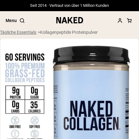
Seit 2014 · Vertraut von über 1 Million Kunden
Menu
Tägliche Essentials
Kollagenpeptide Proteinpulver
Beliebte Suchbegriffe
”Protein Powder“
”Overnight Oats“
”Vegan protein“
”Collagen“
”Micellar Casein“