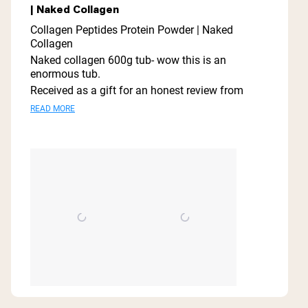
| Naked Collagen
of
5
Collagen Peptides Protein Powder | Naked
stars
Collagen
Naked collagen 600g tub- wow this is an
enormous tub.
Received as a gift for an honest review from
shopmy this is a fabulous- no taste collagen
Read
READ MORE
powder is easily dissolved in drinks or sprinkled
more
on food.
about
Collagen is well know for the many health
benefits.
this
It is a great way to incorporate additional
review
collagen into your diet.
I found the condition of my skin, hair and nails
have vastly improved since using this amazing
collagen.