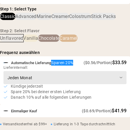
Kollagenpeptide aus Rinderhaut
wurde und keine schädlichen Mengen an
9 g Protein und 0,6 g BCAAs pro Portion
Step 1: Select Type
Verunreinigungen, einschließlich Schwermetallen und
Geruchlos, geschmacksneutral und leicht mischbar
Classic
Advanced
Marine
Creamer
Colostrum
Stick Packs
Pestiziden, aufweist.
Frei von Zusatzstoffen und künstlichen Süßungsmitteln
Glutenfrei, sojafrei, gentechnikfrei
Step 2: Select Flavor
Unflavored
Vanilla
Chocolate
Caramel
Frequenz auswählen
$33.59
Sparen 20%
($0.56/Portion)
Automatische Lieferung
Lieferintervall:
Kündige jederzeit
Spare 20% bei deiner ersten Lieferung
Danach 10% auf alle folgenden Lieferungen
$41.99
($0.69/Portion)
Einmaliger Kauf
Versandkostenfrei ab $99+
Lieferung in 1-3 Tage durchschnittlich