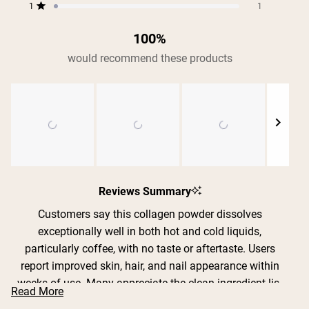
1
1
Rated out of 5 stars
100%
would recommend these products
Slide
1
Reviews Summary
selected
Customers say this collagen powder dissolves
exceptionally well in both hot and cold liquids,
particularly coffee, with no taste or aftertaste. Users
report improved skin, hair, and nail appearance within
weeks of use. Many appreciate the clean ingredient list
Read More
without fillers or artificial additives. The powder mixes