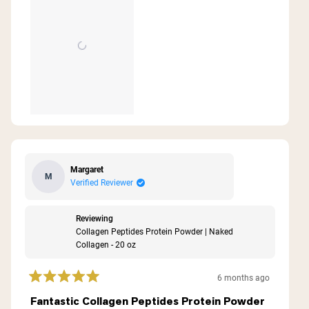
review
Margaret
M
Verified Reviewer
Reviewing
Collagen Peptides Protein Powder | Naked
Collagen - 20 oz
6 months ago
Rated
5
Fantastic Collagen Peptides Protein Powder
out