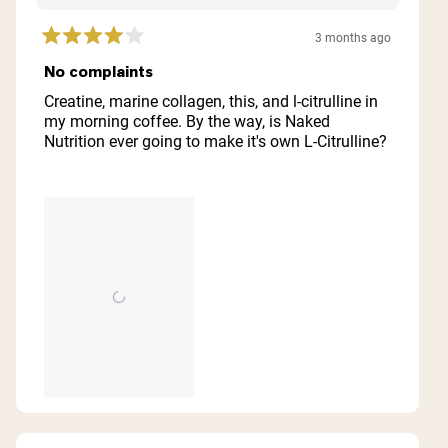
3 months ago
Rated
4
No complaints
out
of
Creatine, marine collagen, this, and l-citrulline in
5
my morning coffee. By the way, is Naked
stars
Nutrition ever going to make it's own L-Citrulline?