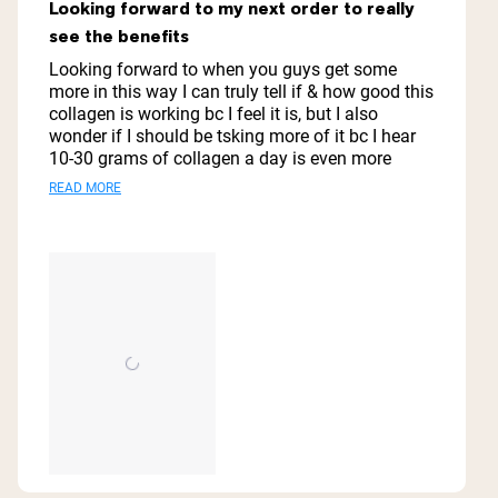
4
Looking forward to my next order to really
out
see the benefits
of
5
Looking forward to when you guys get some
stars
more in this way I can truly tell if & how good this
collagen is working bc I feel it is, but I also
wonder if I should be tsking more of it bc I hear
10-30 grams of collagen a day is even more
beneficial for someone! My hair & skin feel better,
Read
READ MORE
my joints n bones not so much so was
more
wondering if I should stay with the regular
collagen peptides or go to the marine collagen,
about
but I get less scoops per jar
this
review