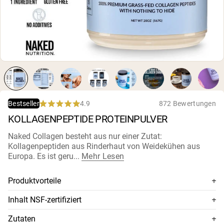
4.9
872 Bewertungen
Bestseller
Rated
KOLLAGENPEPTIDE PROTEINPULVER
4.9
out
of
Naked Collagen besteht aus nur einer Zutat:
5
Kollagenpeptiden aus Rinderhaut von Weidekühen aus
stars
Europa. Es ist geru...
Mehr Lesen
Produktvorteile
100 % Premium-Kollagenpeptide
Inhalt NSF-zertifiziert
Aus grasgefütterten und weideaufgezogenen Rindern
Dieses Supplement ist NSF-zertifiziert, was bedeutet, dass
Zutaten
europäischer Herkunft
sein Inhalt gründlich auf Genauigkeit und Reinheit getestet