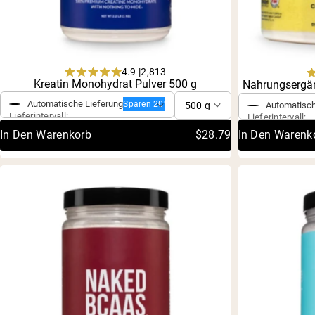
4.9 |
2,813
Einmaliger Kauf
Einmaliger 
Rated
Kreatin Monohydrat Pulver 500 g
Nahrungsergän
4.9
out
Automatische Lieferung
Sparen 20%
Automatisch
of
Lieferintervall:
Lieferintervall:
5
In Den Warenkorb
$28.79
In Den Warenk
stars