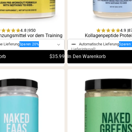
4.8 |
4.9 |
950
8
Kauf
Einmaliger Kauf
Rated
Rated
zungsmittel vor dem Training
Kollagenpeptide Protei
4.8
4.9
out
out
e Lieferung
Automatische Lieferung
Sparen 20%
Sparen
of
of
Lieferintervall:
5
5
orb
$35.99
In Den Warenkorb
stars
stars