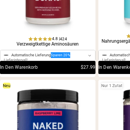
4.8 |
424
Nahrungsergän
Rated
Einmaliger Kauf
Verzweigtkettige Aminosäuren
Einmaliger 
4.8
out
Automatische Lieferung
Automatisch
Sparen 20%
of
Lieferintervall:
Lieferintervall:
5
stars
In Den Warenkorb
$27.99
In Den Warenk
Neu
Nur 1 Zutat