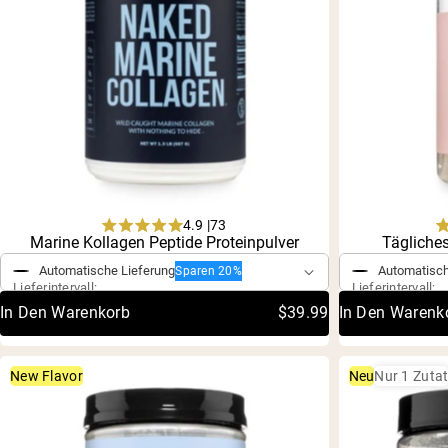
4.9 |
73
Einmaliger Kauf
Einmaliger 
Rated
Marine Kollagen Peptide Proteinpulver
Tägliches
4.9
out
Automatische Lieferung
Automatisch
Sparen 20%
of
Lieferintervall:
Lieferintervall:
5
In Den Warenkorb
$39.99
In Den Warenk
stars
New Flavor
Neu
Nur 1 Zuta