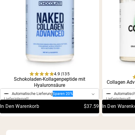
4.9 |
135
Rated
Schokoladen-Kollagenpeptide mit
Einmaliger Kauf
Collagen Adv
Einmaliger 
4.9
Hyaluronsäure
out
of
Automatische Lieferung
Automatisch
Sparen 20%
5
Lieferintervall:
Lieferintervall:
stars
In Den Warenkorb
$37.59
In Den Warenk