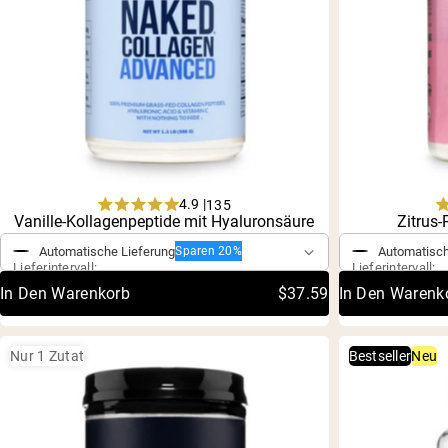
Shi
4.9 |
135
Einmaliger Kauf
Einmaliger 
Rated
Vanille-Kollagenpeptide mit Hyaluronsäure
Zitrus
4.9
out
Automatische Lieferung
Automatisch
Sparen 20%
of
Lieferintervall:
Lieferintervall:
5
In Den Warenkorb
$37.59
In Den Warenk
stars
Nur 1 Zutat
Bestseller
Neu