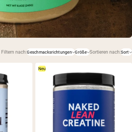
Filtern nach:
Sortieren nach:
Geschmacksrichtungen
Größe
Sort
1 kg
231g
Neu
1,1LB
232g
Andere
500g
Blaubeere
500 g
Erdbeere
1 kg
Fruchtpunsch
30 Portionen
Geschmacksneutral
1,1LB
Himbeere Limette