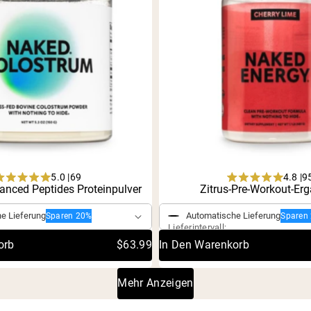
5.0 |
4.8 |
69
9
Rated
Rated
anced Peptides Proteinpulver
Kauf
Einmaliger Kauf
Zitrus-Pre-Workout-Er
5.0
4.8
out
out
e Lieferung
Automatische Lieferung
Sparen 20%
Sparen
of
of
Lieferintervall:
5
5
stars
stars
orb
$63.99
In Den Warenkorb
Mehr Anzeigen