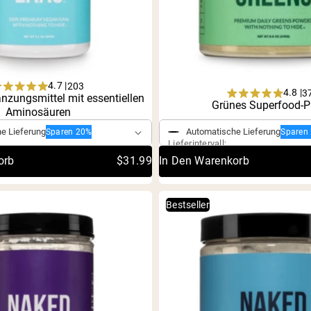
4.7 |
203
4.8 |
3
Rated
zungsmittel mit essentiellen
Rated
Kauf
Einmaliger Kauf
Grünes Superfood-P
4.7
Aminosäuren
4.8
out
out
of
e Lieferung
Automatische Lieferung
Sparen 20%
Sparen
of
5
Lieferintervall:
5
stars
stars
orb
$31.99
In Den Warenkorb
Bestseller