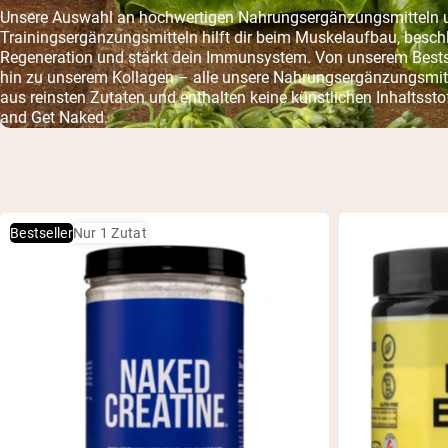
Unsere Auswahl an hochwertigen Nahrungsergänzungsmitteln 
Trainingsergänzungsmitteln hilft dir beim Muskelaufbau, beschl
Regeneration und stärkt dein Immunsystem. Von unserem Bestse
hin zu unserem Kollagen – alle unsere Nahrungsergänzungsmit
aus reinsten Zutaten und enthalten keine künstlichen Inhaltsst
and Get Naked.
Bestseller
Nur 1 Zutat