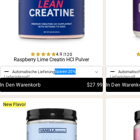
4.9 |
120
Rated
Einmaliger Kauf
Raspberry Lime Creatin HCl Pulver
Einmaliger 
4.9
out
Automatische Lieferung
Automatisch
Sparen 20%
of
Lieferintervall:
Lieferintervall:
5
stars
In Den Warenkorb
$27.99
In Den Warenk
New Flavor