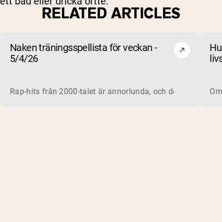
ett bad eller dricka örtte.
RELATED ARTICLES
Naken träningsspellista för veckan -
Hu
5/4/26
liv
be
Rap-hits från 2000-talet är annorlunda, och det gäller for
Om 