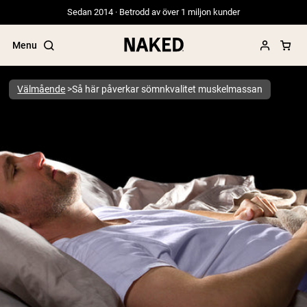
Sedan 2014 · Betrodd av över 1 miljon kunder
Menu
Välmående
Så här påverkar sömnkvalitet muskelmassan
Populära söktermer
”Protein Powder“
”Overnight Oats“
”Vegan protein“
”Collagen“
”Micellar Casein“
PROTEIN POWDERS
Best Seller
Gräsbetat vassleprotein
Vassleisolat från gräsbetande djur
Getproteinpulver från get