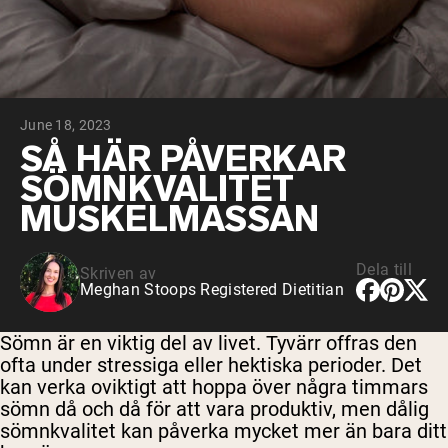
Micellärt kasein
Mass Gainer
Proteinkaffe
Shop All Protein Powders
June 18, 2023
VEGAN PROTEIN
Best Seller
SÅ HÄR PÅVERKAR
Ärtprotein
SÖMNKVALITET
Jordnötssmör
Fröproteinpulver
MUSKELMASSAN
Ekologiskt risprotein
Proteindrinkar
Vegan viktökare
Dela till
Skriven av
Meghan Stoops Registered Dietitian
Shop All Vegan Protein
Sömn är en viktig del av livet. Tyvärr offras den
ofta under stressiga eller hektiska perioder. Det
kan verka oviktigt att hoppa över några timmars
sömn då och då för att vara produktiv, men dålig
sömnkvalitet kan påverka mycket mer än bara ditt