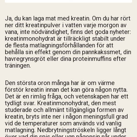
Ja, du kan laga mat med kreatin. Om du har rört
ner ditt kreatinpulver i vatten varje morgon av
vana, inte nödvändighet, finns det goda nyheter:
kreatinmonohydrat är tillräckligt stabilt under
de flesta matlagningsförhållanden för att
behålla sin effekt genom din pannkakssmet, din
havregrynsgröt eller dina proteinmuffins efter
träningen.
Den största oron många har är om värme
förstör kreatin innan det kan göra någon nytta.
Det är en rimlig fråga, och vetenskapen har ett
tydligt svar. Kreatinmonohydrat, den mest
studerade och allmänt tillgängliga formen av
kreatin, bryts inte ner i någon meningsfull grad
vid de temperaturer som används vid vanlig
matlagning. Nedbrytningströskeln ligger långt
över vad din spis eller ugn någonsin når under