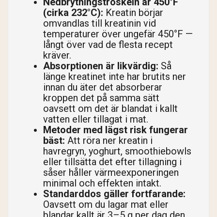
Nedbrytningströskeln är 450°F
(cirka 232°C):
Kreatin börjar
omvandlas till kreatinin vid
temperaturer över ungefär 450°F —
långt över vad de flesta recept
kräver.
Absorptionen är likvärdig:
Så
länge kreatinet inte har brutits ner
innan du äter det absorberar
kroppen det på samma sätt
oavsett om det är blandat i kallt
vatten eller tillagat i mat.
Metoder med lägst risk fungerar
bäst:
Att röra ner kreatin i
havregryn, yoghurt, smoothiebowls
eller tillsätta det efter tillagning i
såser håller värmeexponeringen
minimal och effekten intakt.
Standarddos gäller fortfarande:
Oavsett om du lagar mat eller
blandar kallt är 3–5 g per dag den