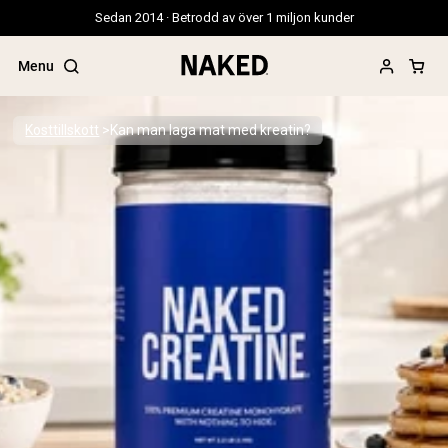
Sedan 2014 · Betrodd av över 1 miljon kunder
Menu
Kosttillskott
Kan man laga mat med kreatin?
Populära söktermer
”Protein Powder“
”Overnight Oats“
”Vegan protein“
”Collagen“
”Micellar Casein“
PROTEIN POWDERS
Best Seller
Gräsbetat vassleprotein
Vassleisolat från gräsbetande djur
Getproteinpulver från get