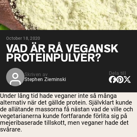
Micellärt kasein
Mass Gainer
Proteinkaffe
Shop All Protein Powders
October 18, 2020
VEGAN PROTEIN
Best Seller
VAD ÄR RÅ VEGANSK
Ärtprotein
PROTEINPULVER?
Jordnötssmör
Fröproteinpulver
Ekologiskt risprotein
Proteindrinkar
Dela till
Skriven av
Vegan viktökare
Stephen Zieminski
Shop All Vegan Protein
Under lång tid hade veganer inte så många
alternativ när det gällde protein. Självklart kunde
de allätande massorna få nästan vad de ville och
vegetarianerna kunde fortfarande förlita sig på
mejeribaserade tillskott, men veganer hade det
svårare.