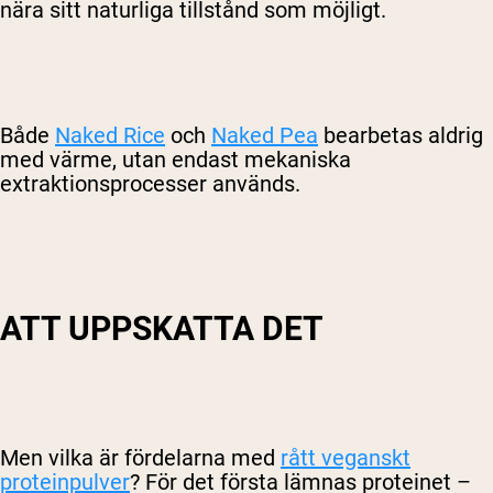
nära sitt naturliga tillstånd som möjligt.
Shipping Country:
Language:
Handla Nu
Både
Naked Rice
och
Naked Pea
bearbetas aldrig
med värme, utan endast mekaniska
extraktionsprocesser används.
ATT UPPSKATTA DET
Men vilka är fördelarna med
rått veganskt
proteinpulver
? För det första lämnas proteinet –