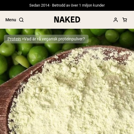
Sedan 2014 · Betrodd av över 1 miljon kunder
Menu
Protein
Vad är rå vegansk proteinpulver?
Populära söktermer
”Protein Powder“
”Overnight Oats“
”Vegan protein“
”Collagen“
”Micellar Casein“
PROTEIN POWDERS
Best Seller
Gräsbetat vassleprotein
Vassleisolat från gräsbetande djur
Getproteinpulver från get