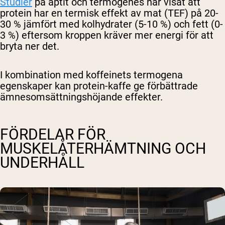
Studier
på aptit och termogenes har visat att
protein har en termisk effekt av mat (TEF) på 20-
30 % jämfört med kolhydrater (5-10 %) och fett (0-
3 %) eftersom kroppen kräver mer energi för att
bryta ner det.
I kombination med koffeinets termogena
egenskaper kan protein-kaffe ge förbättrade
ämnesomsättningshöjande effekter.
FÖRDELAR FÖR
MUSKELÅTERHÄMTNING OCH
UNDERHÅLL