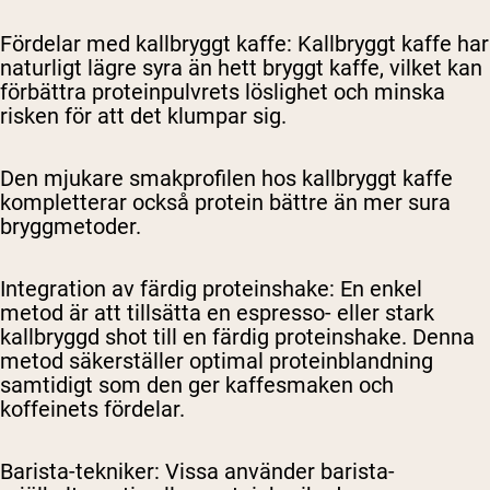
Fördelar med kallbryggt kaffe
: Kallbryggt kaffe har
naturligt lägre syra än hett bryggt kaffe, vilket kan
förbättra proteinpulvrets löslighet och minska
Shipping Country:
Language:
risken för att det klumpar sig.
Handla Nu
Den mjukare smakprofilen hos kallbryggt kaffe
kompletterar också protein bättre än mer sura
bryggmetoder.
Integration av färdig proteinshake
: En enkel
metod är att tillsätta en espresso- eller stark
kallbryggd shot till en färdig proteinshake. Denna
metod säkerställer optimal proteinblandning
samtidigt som den ger kaffesmaken och
koffeinets fördelar.
Barista-tekniker
: Vissa använder barista-