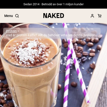
Sedan 2014 · Betrodd av över 1 miljon kunder
Menu
Protein
Vad är protein-kaffe? Allt du behöver veta om denna populära trend
Populära söktermer
”Protein Powder“
”Overnight Oats“
”Vegan protein“
”Collagen“
”Micellar Casein“
PROTEIN POWDERS
Best Seller
Gräsbetat vassleprotein
Vassleisolat från gräsbetande djur
Getproteinpulver från get