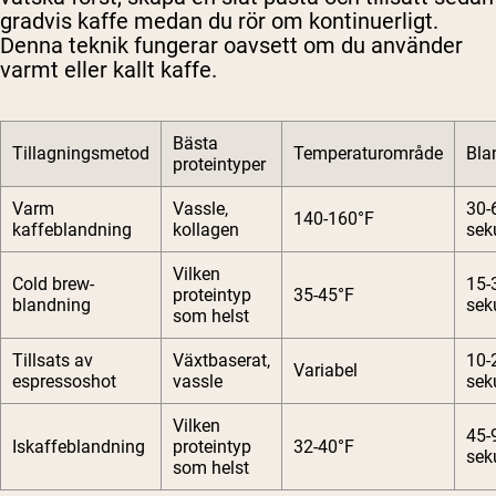
gradvis kaffe medan du rör om kontinuerligt.
Denna teknik fungerar oavsett om du använder
varmt eller kallt kaffe.
Bästa
Tillagningsmetod
Temperaturområde
Bla
proteintyper
Varm
Vassle,
30-
140-160°F
kaffeblandning
kollagen
sek
Vilken
Cold brew-
15-
proteintyp
35-45°F
blandning
sek
som helst
Tillsats av
Växtbaserat,
10-
Variabel
espressoshot
vassle
sek
Vilken
45-
Iskaffeblandning
proteintyp
32-40°F
sek
som helst