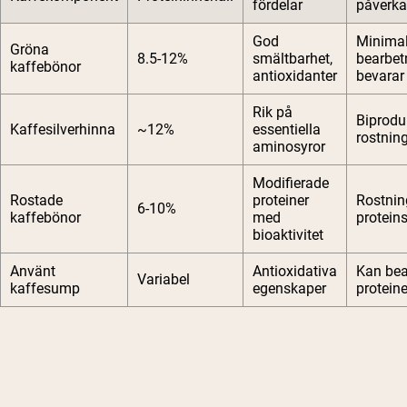
fördelar
påverk
God
Minima
Gröna
8.5-12%
smältbarhet,
bearbet
kaffebönor
antioxidanter
bevarar 
Rik på
Biprodu
Kaffesilverhinna
~12%
essentiella
rostnin
aminosyror
Modifierade
Rostade
proteiner
Rostnin
6-10%
kaffebönor
med
protein
bioaktivitet
Använt
Antioxidativa
Kan bea
Variabel
kaffesump
egenskaper
protein