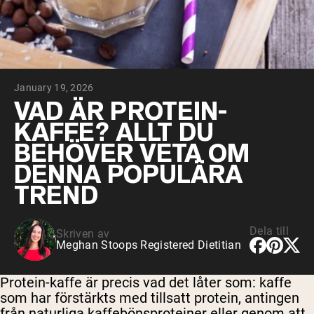
Micellärt kasein
Mass Gainer
Proteinkaffe
Shop All Protein Powders
January 19, 2026
VEGAN PROTEIN
Best Seller
VAD ÄR PROTEIN-
Ärtprotein
KAFFE? ALLT DU
Jordnötssmör
Fröproteinpulver
BEHÖVER VETA OM
Ekologiskt risprotein
DENNA POPULÄRA
Proteindrinkar
Vegan viktökare
TREND
Shop All Vegan Protein
Dela till
Skriven av
Meghan Stoops Registered Dietitian
Protein-kaffe är precis vad det låter som: kaffe
som har förstärkts med tillsatt protein, antingen
från naturliga kaffebönsproteiner eller genom att