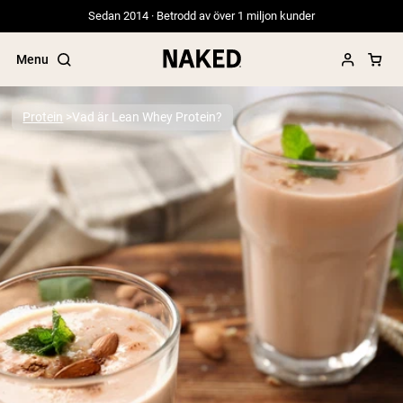
Sedan 2014 · Betrodd av över 1 miljon kunder
Menu
Protein
Vad är Lean Whey Protein?
Populära söktermer
”Protein Powder“
”Overnight Oats“
”Vegan protein“
”Collagen“
”Micellar Casein“
PROTEIN POWDERS
Best Seller
Gräsbetat vassleprotein
Vassleisolat från gräsbetande djur
Getproteinpulver från get