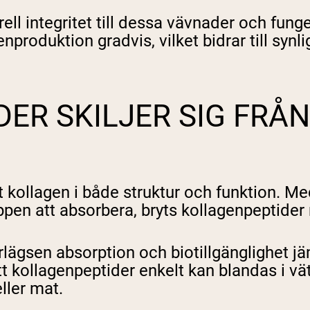
urell integritet till dessa vävnader och fun
enproduktion gradvis, vilket bidrar till sy
ER SKILJER SIG FRÅN
elt kollagen i både struktur och funktion. M
ppen att absorbera, bryts kollagenpeptider
rlägsen absorption och biotillgänglighet jä
 kollagenpeptider enkelt kan blandas i vät
ller mat.