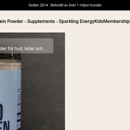
Sedan 2014 · Betrodd av över 1 miljon kunder
tein Powder
Supplements
Sparkling Energy
Kids
Membership
Topp 10 vetenskapligt bevisade fördelar med kollagenpeptider för hud, leder och mer
 POWDERS
VEGAN PROTEIN
Best Seller
Best 
Gräsbetat vassleprotein
Ärtprotei
Vassleisolat från
Jordnöts
gräsbetande djur
Fröprotei
Getproteinpulver från
Ekologisk
get
Proteindr
Micellärt kasein
Vegan vi
Mass Gainer
Proteinkaffe
Shop All V
Shop All Protein Powders