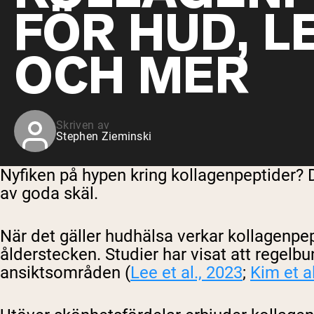
FÖR HUD, L
OCH MER
Skriven av
Stephen Zieminski
Nyfiken på hypen kring kollagenpeptider? 
av goda skäl.
När det gäller hudhälsa verkar kollagenpept
ålderstecken. Studier har visat att regelb
ansiktsområden (
Lee et al., 2023
;
Kim et a