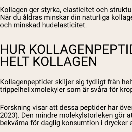
Kollagen ger styrka, elasticitet och strukt
När du åldras minskar din naturliga kollag
och minskad hudelasticitet.
HUR KOLLAGENPEPTID
HELT KOLLAGEN
Kollagenpeptider skiljer sig tydligt från h
trippelhelixmolekyler som är svåra för kro
Forskning visar att dessa peptider har öve
2023). Den mindre molekylstorleken gör att
bekväma för daglig konsumtion i drycker e