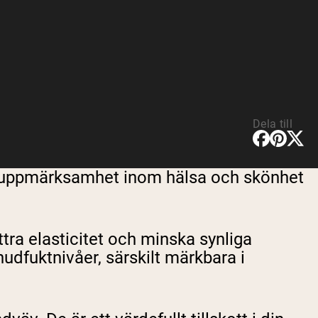
Dela till
tor uppmärksamhet inom hälsa och skönhet
ttra elasticitet och minska synliga
udfuktnivåer, särskilt märkbara i