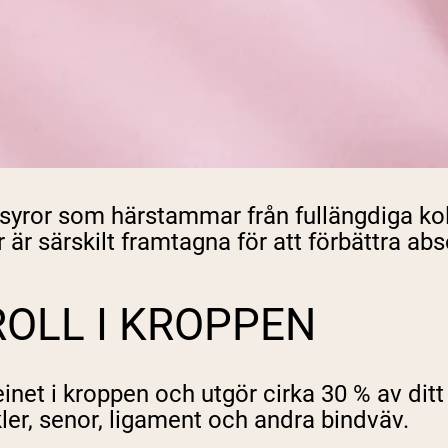
pping Country:
Language:
Handla Nu
nosyror som härstammar från fullängdiga 
 är särskilt framtagna för att förbättra abs
OLL I KROPPEN
et i kroppen och utgör cirka 30 % av ditt 
ler, senor, ligament och andra bindväv.