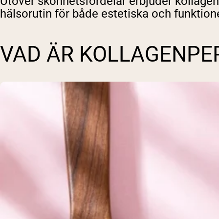
Utöver skönhetsfördelar erbjuder kollagenp
hälsorutin för både estetiska och funktionel
VAD ÄR KOLLAGENPE