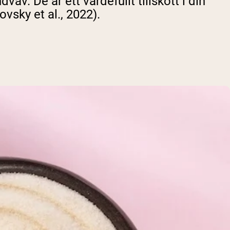
v. De är ett värdefullt tillskott i din
ovsky et al., 2022).