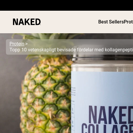
Best Sellers
Pro
Protein
PROTEIN
Populära söktermer
”Protein Powder“
”Overnight Oats“
”Vegan protein“
”Collagen“
”Micellar Casein“