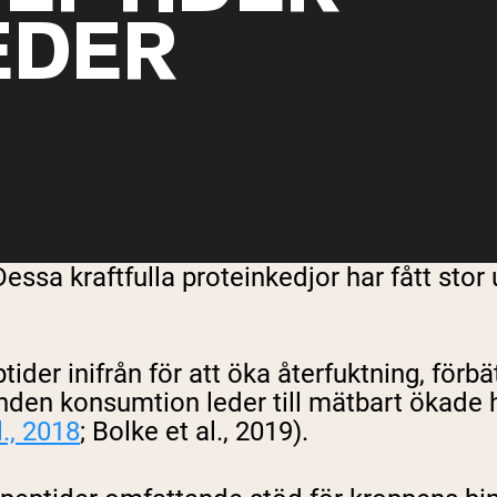
EDER
Dessa kraftfulla proteinkedjor har fått s
ider inifrån för att öka återfuktning, förbä
unden konsumtion leder till mätbart ökade h
l., 2018
; Bolke et al., 2019).