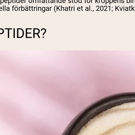
eptider omfattande stöd för kroppens bindvä
la förbättringar (Khatri et al., 2021; Kviatk
PTIDER?