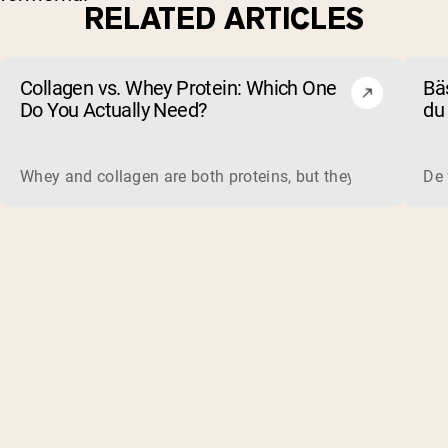
RELATED ARTICLES
Collagen vs. Whey Protein: Which One
Bäs
Do You Actually Need?
du 
un
Whey and collagen are both proteins, but they do different 
De 