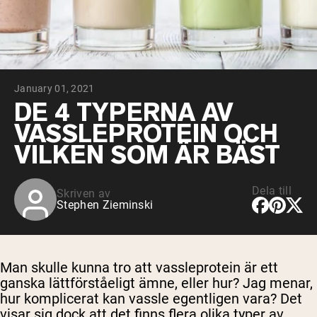
Micellärt kasein
Mass Gainer
Proteinkaffe
Shop All Protein Powders
January 01, 2021
VEGAN PROTEIN
Best Seller
DE 4 TYPERNA AV
Ärtprotein
VASSLEPROTEIN OCH
Jordnötssmör
Fröproteinpulver
VILKEN SOM ÄR BÄST
Ekologiskt risprotein
Proteindrinkar
Vegan viktökare
Dela till
Skriven av
Stephen Zieminski
Shop All Vegan Protein
Man skulle kunna tro att vassleprotein är ett
ganska lättförståeligt ämne, eller hur? Jag menar,
hur komplicerat kan vassle egentligen vara? Det
visar sig dock att det finns flera olika typer av