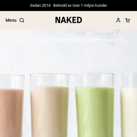
Sedan 2014 · Betrodd av över 1 miljon kunder
Menu
Protein
De 4 typerna av vassleprotein och vilken som är bäst
Populära söktermer
”Protein Powder“
”Overnight Oats“
”Vegan protein“
”Collagen“
”Micellar Casein“
PROTEIN POWDERS
Best Seller
Gräsbetat vassleprotein
Vassleisolat från gräsbetande djur
Getproteinpulver från get