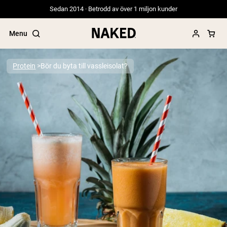
Sedan 2014 · Betrodd av över 1 miljon kunder
Menu
Protein
Bör du byta till vassleisolat?
Populära söktermer
”Protein Powder“
”Overnight Oats“
”Vegan protein“
”Collagen“
”Micellar Casein“
PROTEIN POWDERS
Best Seller
Gräsbetat vassleprotein
Vassleisolat från gräsbetande djur
Getproteinpulver från get