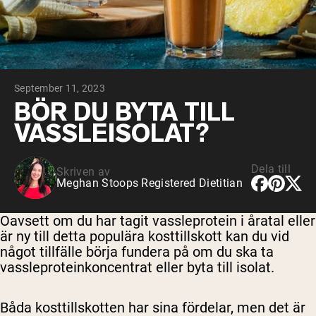
Micellärt kasein
Mass Gainer
Proteinkaffe
Shop All Protein Powders
September 11, 2023
VEGAN PROTEIN
Best Seller
BÖR DU BYTA TILL
Ärtprotein
VASSLEISOLAT?
Jordnötssmör
Fröproteinpulver
Ekologiskt risprotein
Proteindrinkar
Dela till
Skriven av
Vegan viktökare
Meghan Stoops Registered Dietitian
Shop All Vegan Protein
Oavsett om du har tagit vassleprotein i åratal eller
är ny till detta populära kosttillskott kan du vid
något tillfälle börja fundera på om du ska ta
vassleproteinkoncentrat eller byta till isolat.
Båda kosttillskotten har sina fördelar, men det är