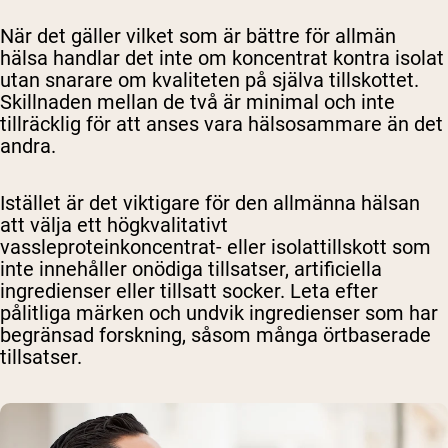
När det gäller vilket som är bättre för allmän
hälsa handlar det inte om koncentrat kontra isolat
utan snarare om kvaliteten på själva tillskottet.
Skillnaden mellan de två är minimal och inte
tillräcklig för att anses vara hälsosammare än det
andra.
Shipping Country:
Language:
Istället är det viktigare för den allmänna hälsan
att välja ett högkvalitativt
vassleproteinkoncentrat- eller isolattillskott som
inte innehåller onödiga tillsatser, artificiella
Handla Nu
ingredienser eller tillsatt socker. Leta efter
pålitliga märken och undvik ingredienser som har
begränsad forskning, såsom många örtbaserade
tillsatser.