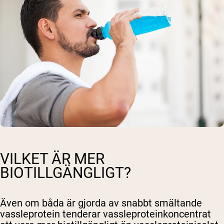
VILKET ÄR MER
BIOTILLGÄNGLIGT?
Även om båda är gjorda av snabbt smältande
vassleprotein tenderar vassleproteinkoncentrat