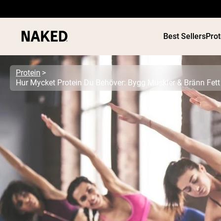
Best Sellers
Pro
Protein
PROTEIN
Populära söktermer
”Protein Powder“
”Overnight Oats“
”Vegan protein“
”Collagen“
”Micellar Casein“