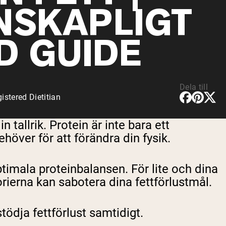
NSKAPLIGT
D GUIDE
Dela till
stered Dietitian
tallrik. Protein är inte bara ett
över för att förändra din fysik.
timala proteinbalansen. För lite och dina
rierna kan sabotera dina fettförlustmål.
tödja fettförlust samtidigt.