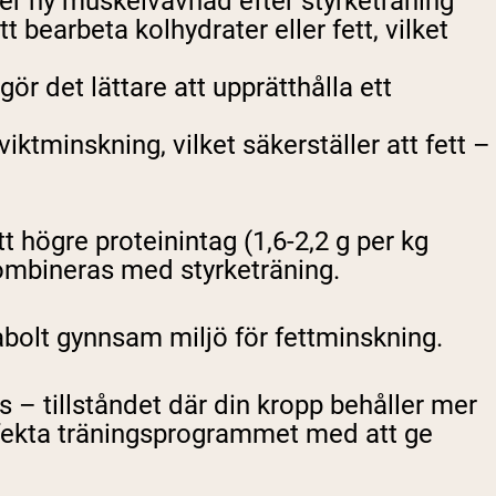
r ny muskelvävnad efter styrketräning
earbeta kolhydrater eller fett, vilket
r det lättare att upprätthålla ett
ktminskning, vilket säkerställer att fett –
tt högre proteinintag (1,6-2,2 g per kg
kombineras med styrketräning.
bolt gynnsam miljö för fettminskning.
 – tillståndet där din kropp behåller mer
erfekta träningsprogrammet med att ge