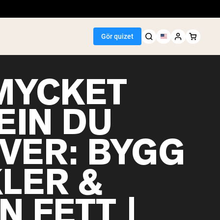
Gör quizet
MYCKET
EIN DU
Seller
VER: BYGG
n
smör
npulver
LER &
t risprotein
inkar
ktökare
 FETT |
egan Protein