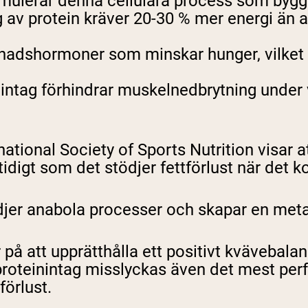
mulerar denna cellulära process som bygge
protein kräver 20-30 % mer energi än att b
pping Country:
Language:
tnadshormoner som minskar hunger, vilket gö
Handla Nu
intag förhindrar muskelnedbrytning under vi
national Society of Sports Nutrition visar a
idigt som det stödjer fettförlust när det 
djer anabola processer och skapar en meta
 att upprätthålla ett positivt kvävebalans
gt proteinintag misslyckas även det mest p
förlust.