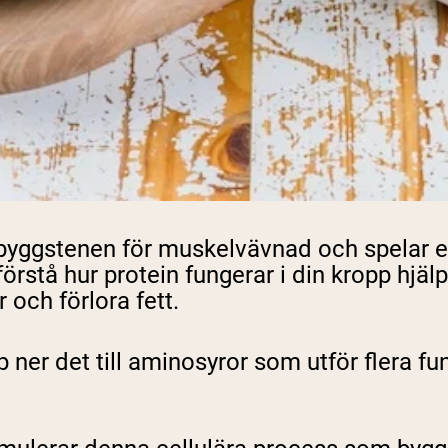
yggstenen för muskelvävnad och spelar en
å hur protein fungerar i din kropp hjälper t
 och förlora fett.
ner det till aminosyror som utför flera funk