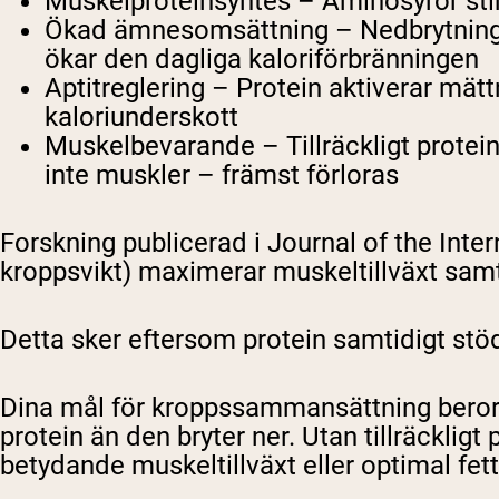
Muskelproteinsyntes – Aminosyror sti
Ökad ämnesomsättning – Nedbrytning av 
Shi
ökar den dagliga kaloriförbränningen
Aptitreglering – Protein aktiverar mät
kaloriunderskott
Muskelbevarande – Tillräckligt protein
inte muskler – främst förloras
Forskning publicerad i Journal of the Inter
kroppsvikt) maximerar muskeltillväxt samt
Detta sker eftersom protein samtidigt stö
Dina mål för kroppssammansättning beror på
protein än den bryter ner. Utan tillräckli
betydande muskeltillväxt eller optimal fett