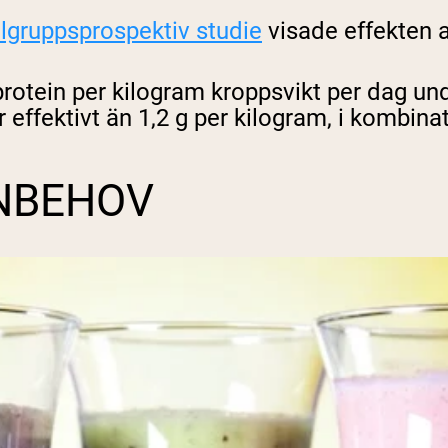
llgruppsprospektiv studie
visade effekten a
 protein per kilogram kroppsvikt per dag un
effektivt än 1,2 g per kilogram, i kombina
INBEHOV