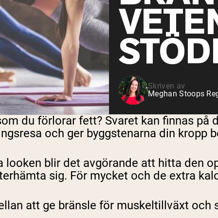
VETE
STÖD
Skriven av
Meghan Stoops Regi
 du förlorar fett? Svaret kan finnas på din 
ngsresa och ger byggstenarna din kropp beh
 looken blir det avgörande att hitta den op
terhämta sig. För mycket och de extra kalo
lan att ge bränsle för muskeltillväxt och s