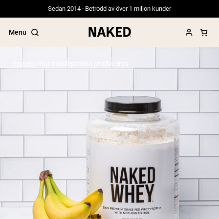
Sedan 2014 · Betrodd av över 1 miljon kunder
Menu
Protein
Hur vassleprotein produceras
Populära söktermer
”Protein Powder“
”Overnight Oats“
”Vegan protein“
”Collagen“
”Micellar Casein“
PROTEIN POWDERS
Best Seller
Gräsbetat vassleprotein
Vassleisolat från gräsbetande djur
Getproteinpulver från get