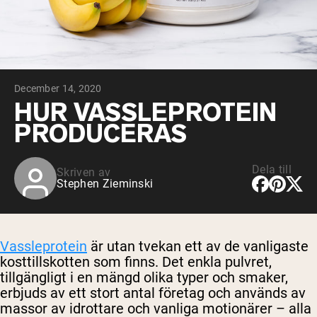
Micellärt kasein
Mass Gainer
Proteinkaffe
Shop All Protein Powders
December 14, 2020
VEGAN PROTEIN
Best Seller
HUR VASSLEPROTEIN
Ärtprotein
PRODUCERAS
Jordnötssmör
Fröproteinpulver
Ekologiskt risprotein
Proteindrinkar
Dela till
Skriven av
Vegan viktökare
Stephen Zieminski
Shop All Vegan Protein
Vassleprotein
är utan tvekan ett av de vanligaste
kosttillskotten som finns. Det enkla pulvret,
tillgängligt i en mängd olika typer och smaker,
erbjuds av ett stort antal företag och används av
massor av idrottare och vanliga motionärer – alla