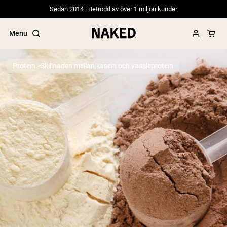
Sedan 2014 · Betrodd av över 1 miljon kunder
Menu
Protein
Skillnaden mellan kasein och vassleprotein
Populära söktermer
”Protein Powder“
”Overnight Oats“
”Vegan protein“
”Collagen“
”Micellar Casein“
PROTEIN POWDERS
Best Seller
Gräsbetat vassleprotein
Vassleisolat från gräsbetande djur
Getproteinpulver från get