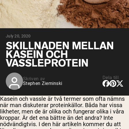
Micellärt kasein
Mass Gainer
Proteinkaffe
Shop All Protein Powders
July 20, 2020
VEGAN PROTEIN
Best Seller
SKILLNADEN MELLAN
Ärtprotein
KASEIN OCH
Jordnötssmör
Fröproteinpulver
VASSLEPROTEIN
Ekologiskt risprotein
Proteindrinkar
Vegan viktökare
Dela till
Skriven av
Stephen Zieminski
Shop All Vegan Protein
Kasein och vassle är två termer som ofta nämns
när man diskuterar proteinkällor. Båda har vissa
likheter, men de är olika och fungerar olika i våra
kroppar. Är det ena bättre än det andra? Inte
nödvändigtvis. I den här artikeln kommer du att