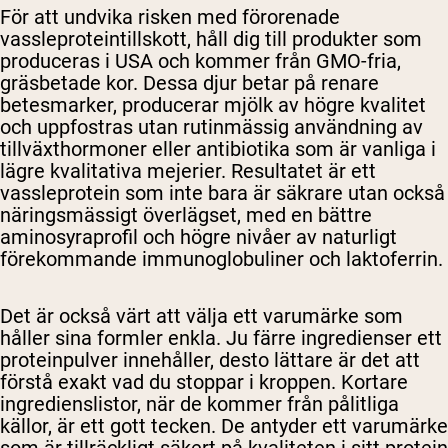
För att undvika risken med förorenade
vassleproteintillskott, håll dig till produkter som
produceras i USA och kommer från GMO-fria,
gräsbetade kor. Dessa djur betar på renare
betesmarker, producerar mjölk av högre kvalitet
och uppfostras utan rutinmässig användning av
tillväxthormoner eller antibiotika som är vanliga i
lägre kvalitativa mejerier. Resultatet är ett
vassleprotein som inte bara är säkrare utan också
näringsmässigt överlägset, med en bättre
aminosyraprofil och högre nivåer av naturligt
förekommande immunoglobuliner och laktoferrin.
Det är också värt att välja ett varumärke som
håller sina formler enkla. Ju färre ingredienser ett
proteinpulver innehåller, desto lättare är det att
förstå exakt vad du stoppar i kroppen. Kortare
ingredienslistor, när de kommer från pålitliga
källor, är ett gott tecken. De antyder ett varumärke
som är tillräckligt säkert på kvaliteten i sitt protein