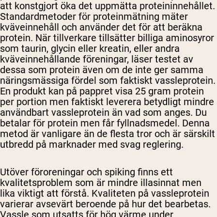
att konstgjort öka det uppmätta proteininnehållet.
Standardmetoder för proteinmätning mäter
kväveinnehåll och använder det för att beräkna
protein. När tillverkare tillsätter billiga aminosyror
som taurin, glycin eller kreatin, eller andra
kväveinnehållande föreningar, läser testet av
dessa som protein även om de inte ger samma
näringsmässiga fördel som faktiskt vassleprotein.
En produkt kan på pappret visa 25 gram protein
per portion men faktiskt leverera betydligt mindre
användbart vassleprotein än vad som anges. Du
betalar för protein men får fyllnadsmedel. Denna
metod är vanligare än de flesta tror och är särskilt
utbredd på marknader med svag reglering.
Utöver föroreningar och spiking finns ett
kvalitetsproblem som är mindre illasinnat men
lika viktigt att förstå. Kvaliteten på vassleprotein
varierar avsevärt beroende på hur det bearbetas.
Vassle som utsatts för hög värme under