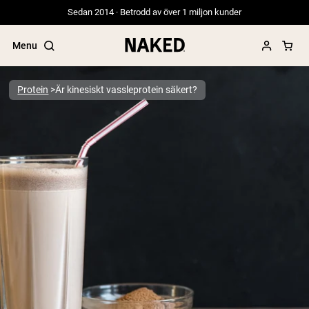
Sedan 2014 · Betrodd av över 1 miljon kunder
Menu
Protein
Är kinesiskt vassleprotein säkert?
Populära söktermer
”Protein Powder“
”Overnight Oats“
”Vegan protein“
”Collagen“
”Micellar Casein“
PROTEIN POWDERS
Best Seller
Gräsbetat vassleprotein
Vassleisolat från gräsbetande djur
Getproteinpulver från get