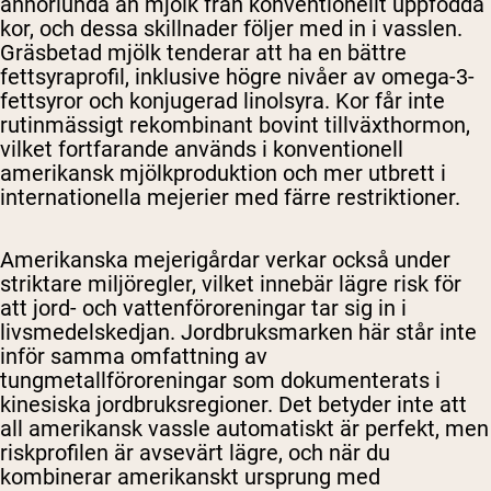
annorlunda än mjölk från konventionellt uppfödda
kor, och dessa skillnader följer med in i vasslen.
Gräsbetad mjölk tenderar att ha en bättre
fettsyraprofil, inklusive högre nivåer av omega-3-
fettsyror och konjugerad linolsyra. Kor får inte
rutinmässigt rekombinant bovint tillväxthormon,
vilket fortfarande används i konventionell
amerikansk mjölkproduktion och mer utbrett i
internationella mejerier med färre restriktioner.
Amerikanska mejerigårdar verkar också under
striktare miljöregler, vilket innebär lägre risk för
att jord- och vattenföroreningar tar sig in i
livsmedelskedjan. Jordbruksmarken här står inte
inför samma omfattning av
tungmetallföroreningar som dokumenterats i
kinesiska jordbruksregioner. Det betyder inte att
all amerikansk vassle automatiskt är perfekt, men
riskprofilen är avsevärt lägre, och när du
kombinerar amerikanskt ursprung med