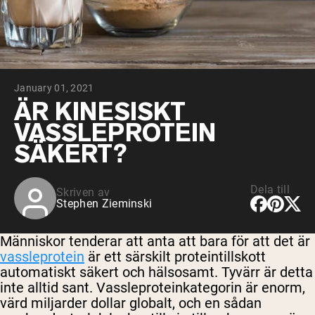
Micellärt kasein
Mass Gainer
Proteinkaffe
Shop All Protein Powders
January 01, 2021
VEGAN PROTEIN
Best Seller
ÄR KINESISKT
Ärtprotein
VASSLEPROTEIN
Jordnötssmör
Fröproteinpulver
SÄKERT?
Ekologiskt risprotein
Proteindrinkar
Vegan viktökare
Dela till
Skriven av
Stephen Zieminski
Shop All Vegan Protein
Människor tenderar att anta att bara för att det är
vassleprotein
är ett särskilt proteintillskott
automatiskt säkert och hälsosamt. Tyvärr är detta
inte alltid sant. Vassleproteinkategorin är enorm,
värd miljarder dollar globalt, och en sådan