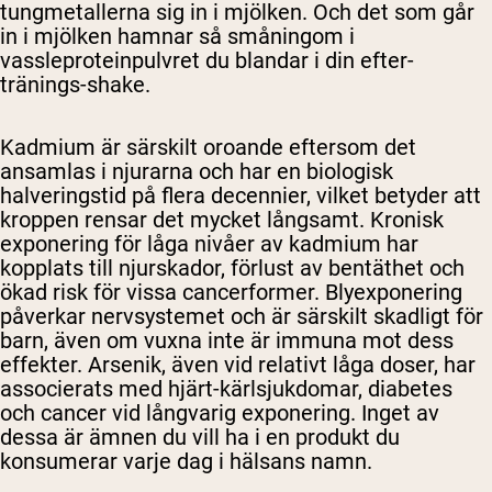
tungmetallerna sig in i mjölken. Och det som går
in i mjölken hamnar så småningom i
vassleproteinpulvret du blandar i din efter-
tränings-shake.
Kadmium är särskilt oroande eftersom det
ansamlas i njurarna och har en biologisk
halveringstid på flera decennier, vilket betyder att
kroppen rensar det mycket långsamt. Kronisk
exponering för låga nivåer av kadmium har
kopplats till njurskador, förlust av bentäthet och
ökad risk för vissa cancerformer. Blyexponering
påverkar nervsystemet och är särskilt skadligt för
barn, även om vuxna inte är immuna mot dess
effekter. Arsenik, även vid relativt låga doser, har
associerats med hjärt-kärlsjukdomar, diabetes
och cancer vid långvarig exponering. Inget av
dessa är ämnen du vill ha i en produkt du
konsumerar varje dag i hälsans namn.