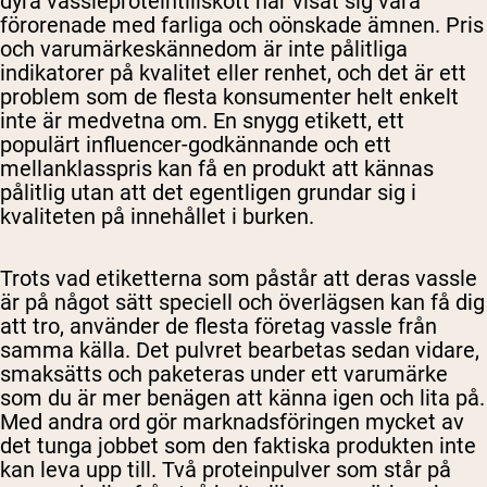
dyra vassleproteintillskott har visat sig vara
förorenade med farliga och oönskade ämnen. Pris
och varumärkeskännedom är inte pålitliga
indikatorer på kvalitet eller renhet, och det är ett
problem som de flesta konsumenter helt enkelt
inte är medvetna om. En snygg etikett, ett
populärt influencer-godkännande och ett
mellanklasspris kan få en produkt att kännas
pålitlig utan att det egentligen grundar sig i
kvaliteten på innehållet i burken.
Trots vad etiketterna som påstår att deras vassle
är på något sätt speciell och överlägsen kan få dig
att tro, använder de flesta företag vassle från
samma källa. Det pulvret bearbetas sedan vidare,
smaksätts och paketeras under ett varumärke
som du är mer benägen att känna igen och lita på.
Med andra ord gör marknadsföringen mycket av
det tunga jobbet som den faktiska produkten inte
kan leva upp till. Två proteinpulver som står på