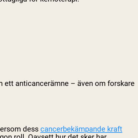
som ett anticancerämne – även om forskare
eftersom dess
cancerbekämpande kraft
on roll. Oavsett hur det sker har