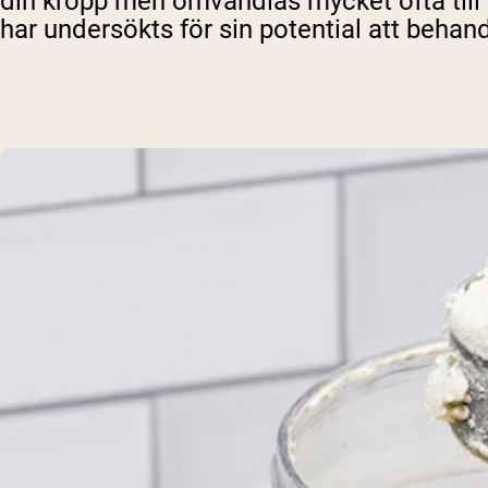
din kropp men omvandlas mycket ofta till e
har undersökts för sin potential att behandl