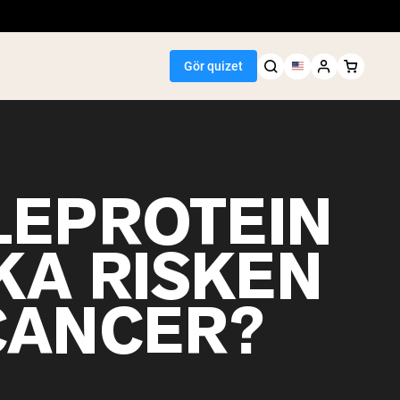
Gör quizet
LEPROTEIN
Seller
KA RISKEN
n
smör
npulver
CANCER?
t risprotein
inkar
ktökare
egan Protein