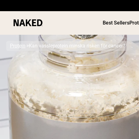
Best Sellers
Pro
Protein
Kan vassleprotein minska risken för cancer?
PROTEIN
Populära söktermer
”Protein Powder“
”Overnight Oats“
”Vegan protein“
”Collagen“
”Micellar Casein“