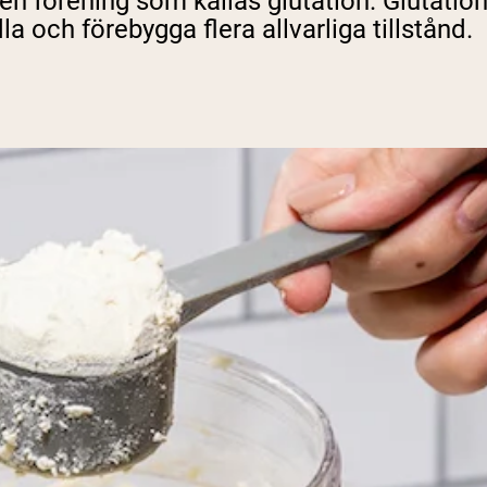
n förening som kallas glutation. Glutation 
a och förebygga flera allvarliga tillstånd.