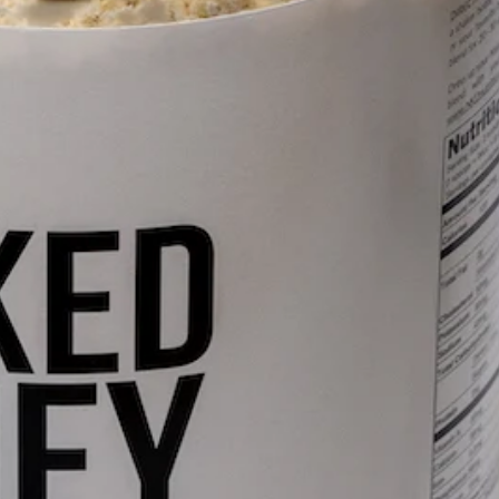
pping Country:
Language:
Handla Nu