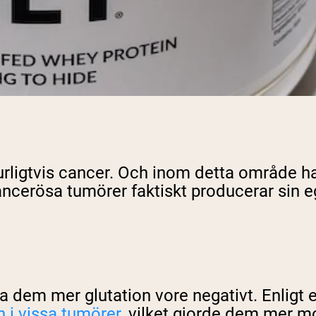
urligtvis cancer. Och inom detta område ha
cancerösa tumörer faktiskt producerar sin e
öra dem mer glutation vore negativt. Enligt
n i vissa tumörer
, vilket gjorde dem mer m