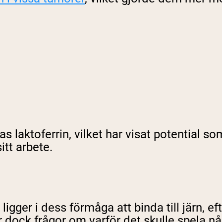
s laktoferrin, vilket har visat potential 
itt arbete.
 ligger i dess förmåga att binda till järn, 
 dock frågor om varför det skulle spela någ