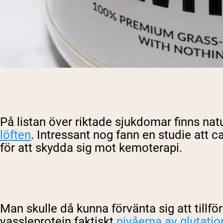
På listan över riktade sjukdomar finns nat
löften
. Intressant nog fann en studie att 
för att skydda sig mot kemoterapi.
Man skulle då kunna förvänta sig att tillf
vassleprotein faktiskt
nivåerna av glutatio