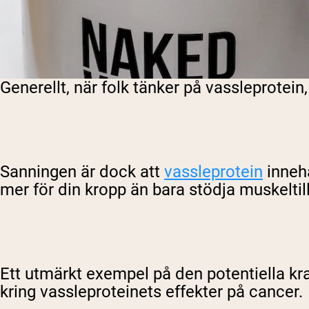
Generellt, när folk tänker på vassleprotei
Sanningen är dock att
vassleprotein
innehå
mer för din kropp än bara stödja muskeltil
Ett utmärkt exempel på den potentiella kr
kring vassleproteinets effekter på cancer.