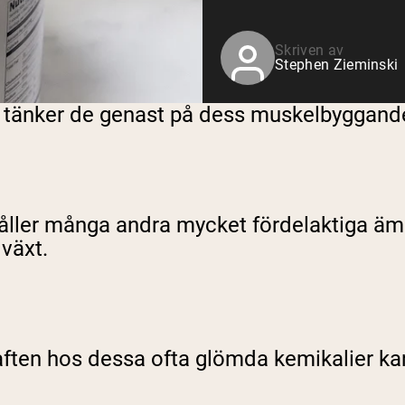
Skriven av
Stephen Zieminski
n, tänker de genast på dess muskelbyggande
ller många andra mycket fördelaktiga ämn
lväxt.
aften hos dessa ofta glömda kemikalier ka