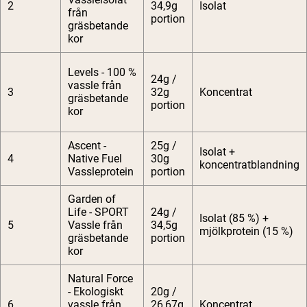
2
34,9g
Isolat
från
portion
gräsbetande
kor
Levels - 100 %
24g /
vassle från
3
32g
Koncentrat
gräsbetande
portion
kor
Ascent -
25g /
Isolat +
4
Native Fuel
30g
koncentratblandning
Vassleprotein
portion
Garden of
Life - SPORT
24g /
Isolat (85 %) +
5
Vassle från
34,5g
mjölkprotein (15 %)
gräsbetande
portion
kor
Natural Force
- Ekologiskt
20g /
6
vassle från
26,67g
Koncentrat