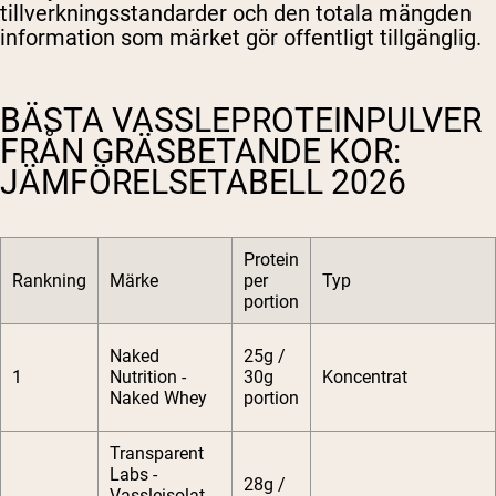
tillverkningsstandarder och den totala mängden
information som märket gör offentligt tillgänglig.
BÄSTA VASSLEPROTEINPULVER
FRÅN GRÄSBETANDE KOR:
JÄMFÖRELSETABELL 2026
Protein
Rankning
Märke
per
Typ
portion
Naked
25g /
1
Nutrition -
30g
Koncentrat
Naked Whey
portion
Transparent
Labs -
28g /
Vassleisolat