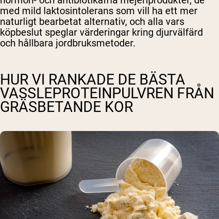
hormon- och antibiotikafria mejeriprodukter, de
med mild laktosintolerans som vill ha ett mer
naturligt bearbetat alternativ, och alla vars
köpbeslut speglar värderingar kring djurvälfärd
och hållbara jordbruksmetoder.
HUR VI RANKADE DE BÄSTA
VASSLEPROTEINPULVREN FRÅN
GRÄSBETANDE KOR