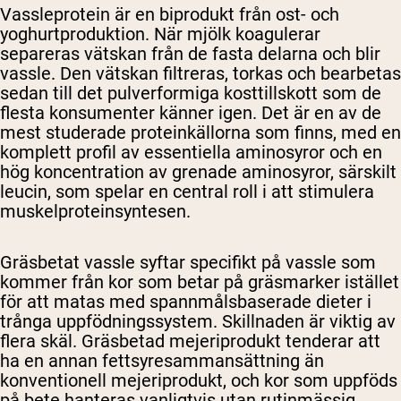
Vassleprotein är en biprodukt från ost- och
yoghurtproduktion. När mjölk koagulerar
separeras vätskan från de fasta delarna och blir
vassle. Den vätskan filtreras, torkas och bearbetas
sedan till det pulverformiga kosttillskott som de
flesta konsumenter känner igen. Det är en av de
mest studerade proteinkällorna som finns, med en
komplett profil av essentiella aminosyror och en
hög koncentration av grenade aminosyror, särskilt
leucin, som spelar en central roll i att stimulera
muskelproteinsyntesen.
Gräsbetat vassle syftar specifikt på vassle som
kommer från kor som betar på gräsmarker istället
för att matas med spannmålsbaserade dieter i
trånga uppfödningssystem. Skillnaden är viktig av
flera skäl. Gräsbetad mejeriprodukt tenderar att
ha en annan fettsyresammansättning än
konventionell mejeriprodukt, och kor som uppföds
på bete hanteras vanligtvis utan rutinmässig