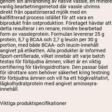
genom sin användning av native vassle, en mindre
vanlig bearbetningsmetod där vassle utvinns
direkt från opastöriserad mjölk med en
kallfiltrerad process istället för att vara en
biprodukt från ostproduktion. Företaget hävdar att
detta resulterar i en renare, mindre bearbetad
form av vassleprotein. Formulan levererar 25 g
protein, 5,7 g BCAA och 2,7 g leucin per 30 g
portion, med både BCAA- och leucin-innehåll
angivet på etiketten. Alla produkter är Informed
Sport-certifierade, vilket innebär att varje batch
testas för förbjudna ämnen, vilket är en viktig
certifiering för tävlingsidrottare. Den passar bäst
för idrottare som behöver säkerhet kring testning
för förbjudna ämnen och vill ha ett högkvalitativt,
lågkolhydratprotein med angivet aminosyra-
innehåll.
Viktiga produktspecifikationer