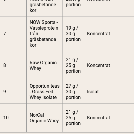
gräsbetande
portion
kor
NOW Sports -
Vassleprotein
19 g /
7
från
30 g
Koncentrat
gräsbetande
portion
kor
21 g /
Raw Organic
8
25 g
Koncentrat
Whey
portion
Opportuniteas
27 g /
9
- Grass-Fed
30 g
Isolat
Whey Isolate
portion
21 g /
NorCal
10
25 g
Koncentrat
Organic Whey
portion