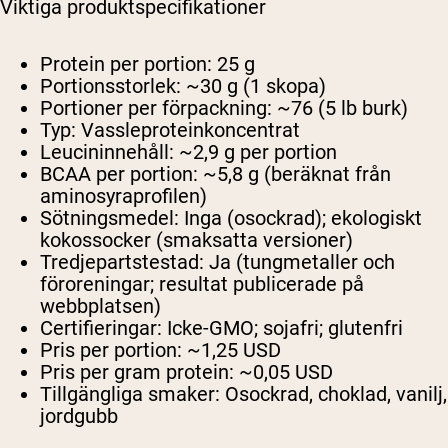
Viktiga produktspecifikationer
Protein per portion:
25 g
Portionsstorlek:
~30 g (1 skopa)
Portioner per förpackning:
~76 (5 lb burk)
Typ:
Vassleproteinkoncentrat
Leucininnehåll:
~2,9 g per portion
BCAA per portion:
~5,8 g (beräknat från
aminosyraprofilen)
Sötningsmedel:
Inga (osockrad); ekologiskt
kokossocker (smaksatta versioner)
Tredjepartstestad:
Ja (tungmetaller och
föroreningar; resultat publicerade på
webbplatsen)
Certifieringar:
Icke-GMO; sojafri; glutenfri
Pris per portion:
~1,25 USD
Pris per gram protein:
~0,05 USD
Tillgängliga smaker:
Osockrad, choklad, vanilj,
jordgubb