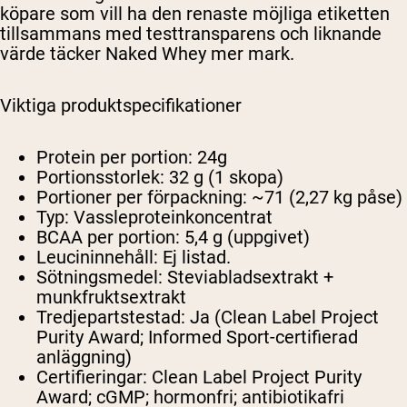
köpare som vill ha den renaste möjliga etiketten
tillsammans med testtransparens och liknande
värde täcker Naked Whey mer mark.
Viktiga produktspecifikationer
Protein per portion:
24g
Portionsstorlek:
32 g (1 skopa)
Portioner per förpackning:
~71 (2,27 kg påse)
Typ:
Vassleproteinkoncentrat
BCAA per portion:
5,4 g (uppgivet)
Leucininnehåll:
Ej listad.
Sötningsmedel:
Steviabladsextrakt +
munkfruktsextrakt
Tredjepartstestad:
Ja (Clean Label Project
Purity Award; Informed Sport-certifierad
anläggning)
Certifieringar:
Clean Label Project Purity
Award; cGMP; hormonfri; antibiotikafri