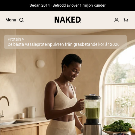
Sedan 2014 · Betrodd av över 1 miljon kunder
Menu
Protein
De bästa vassleproteinpulvren från gräsbetande kor år 2026
Populära söktermer
”Protein Powder“
”Overnight Oats“
”Vegan protein“
”Collagen“
”Micellar Casein“
PROTEIN POWDERS
Best Seller
Gräsbetat vassleprotein
Vassleisolat från gräsbetande djur
Getproteinpulver från get