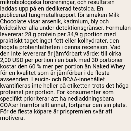
mikrobiologiska föroreningar, och resultaten
laddas upp på en dedikerad testsida. En
publicerad tungmetallrapport för smaken Milk
Chocolate visar arsenik, kadmium, bly och
kvicksilver alla under detektionsgränser. Formulan
levererar 28 g protein per 34,9 g portion med
praktiskt taget inget fett eller kolhydrater, den
högsta proteintätheten i denna recension. Vad
den inte levererar är jämförbart värde: till cirka
2,00 USD per portion i en burk med 30 portioner
kostar den 60 % mer per portion än Naked Whey
för en kvalitet som är jämförbar i de flesta
avseenden. Leucin- och BCAA-innehållet
kvantifieras inte heller på etiketten trots det höga
proteinet per portion. För konsumenter som
specifikt prioriterar att ha nedladdningsbara
COA:er framför allt annat, förtjänar den sin plats.
För de flesta köpare är prispremien svår att
motivera.