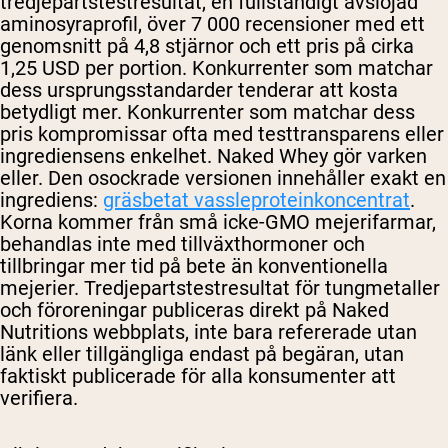
tredjepartstestresultat, en fullständigt avslöjad
aminosyraprofil, över 7 000 recensioner med ett
genomsnitt på 4,8 stjärnor och ett pris på cirka
1,25 USD per portion. Konkurrenter som matchar
dess ursprungsstandarder tenderar att kosta
betydligt mer. Konkurrenter som matchar dess
pris kompromissar ofta med testtransparens eller
ingrediensens enkelhet. Naked Whey gör varken
eller. Den osockrade versionen innehåller exakt en
ingrediens:
gräsbetat vassleproteinkoncentrat
.
Korna kommer från små icke-GMO mejerifarmar,
behandlas inte med tillväxthormoner och
tillbringar mer tid på bete än konventionella
mejerier. Tredjepartstestresultat för tungmetaller
och föroreningar publiceras direkt på Naked
Nutritions webbplats, inte bara refererade utan
länk eller tillgängliga endast på begäran, utan
faktiskt publicerade för alla konsumenter att
verifiera.