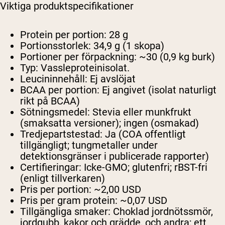
Viktiga produktspecifikationer
Protein per portion:
28 g
Portionsstorlek:
34,9 g (1 skopa)
Portioner per förpackning:
~30 (0,9 kg burk)
Typ:
Vassleproteinisolat.
Leucininnehåll:
Ej avslöjat
BCAA per portion:
Ej angivet (isolat naturligt
rikt på BCAA)
Sötningsmedel:
Stevia eller munkfrukt
(smaksatta versioner); ingen (osmakad)
Tredjepartstestad:
Ja (COA offentligt
tillgängligt; tungmetaller under
detektionsgränser i publicerade rapporter)
Certifieringar:
Icke-GMO; glutenfri; rBST-fri
(enligt tillverkaren)
Pris per portion:
~2,00 USD
Pris per gram protein:
~0,07 USD
Tillgängliga smaker:
Choklad jordnötssmör,
jordgubb, kakor och grädde, och andra; ett