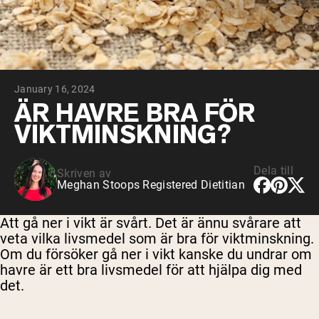
Micellärt kasein
Mass Gainer
Proteinkaffe
Shop All Protein Powders
January 16, 2024
VEGAN PROTEIN
Best Seller
ÄR HAVRE BRA FÖR
Ärtprotein
VIKTMINSKNING?
Jordnötssmör
Fröproteinpulver
Ekologiskt risprotein
Proteindrinkar
Dela till
Skriven av
Vegan viktökare
Meghan Stoops Registered Dietitian
Shop All Vegan Protein
Att gå ner i vikt är svårt. Det är ännu svårare att
veta vilka livsmedel som är bra för viktminskning.
Om du försöker gå ner i vikt kanske du undrar om
havre är ett bra livsmedel för att hjälpa dig med
det.