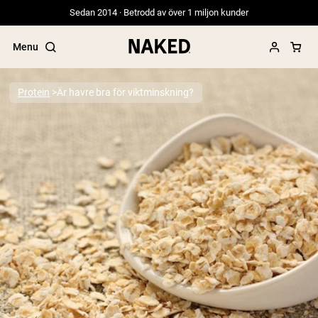
Sedan 2014 · Betrodd av över 1 miljon kunder
Menu
Protein
Är havre bra för viktminskning?
Populära söktermer
”Protein Powder“
”Overnight Oats“
”Vegan protein“
”Collagen“
”Micellar Casein“
PROTEIN POWDERS
Best Seller
Gräsbetat vassleprotein
Vassleisolat från gräsbetande djur
Getproteinpulver från get