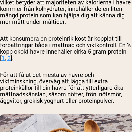
vilket betyder att majoriteten av kalorierna i havre
kommer från kolhydrater, innehåller de en liten
mängd protein som kan hjälpa dig att känna dig
mer mätt under måltider.
Att konsumera en proteinrik kost är kopplat till
förbättringar både i mättnad och viktkontroll. En ½
kopp okokt havre innehåller cirka 5 gram protein
[
1
,
2
].
För att få ut det mesta av havre och
viktminskning, överväg att lägga till extra
proteinkällor till din havre för att ytterligare öka
mättnadskänslan, såsom nötter, frön, nötsmör,
äggvitor, grekisk yoghurt eller proteinpulver.