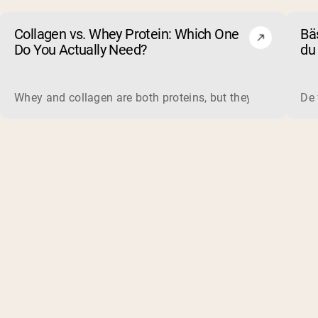
Collagen vs. Whey Protein: Which One
Bäs
Do You Actually Need?
du 
un
Whey and collagen are both proteins, but they do different 
De 