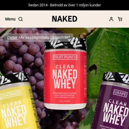
Sedan 2014 · Betrodd av över 1 miljon kunder
Menu
Dieter
Är vassleprotein glutenfritt?
Populära söktermer
”Protein Powder“
”Overnight Oats“
”Vegan protein“
”Collagen“
”Micellar Casein“
PROTEIN POWDERS
Best Seller
Gräsbetat vassleprotein
Vassleisolat från gräsbetande djur
Getproteinpulver från get