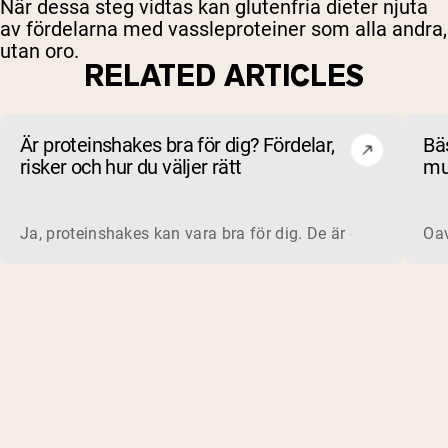
När dessa steg vidtas kan glutenfria dieter njuta
av fördelarna med vassleproteiner som alla andra,
utan oro.
RELATED ARTICLES
Är proteinshakes bra för dig? Fördelar,
Bä
risker och hur du väljer rätt
mu
oc
Ja, proteinshakes kan vara bra för dig. De är ett snabbt, be
Oav