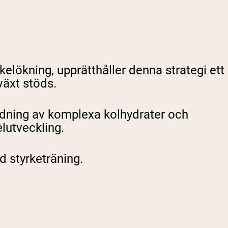
kelökning, upprätthåller denna strategi ett
lväxt stöds.
andning av komplexa kolhydrater och
elutveckling.
d styrketräning.