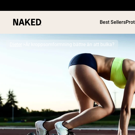
Best Sellers
Pro
Dieter
Är kroppsomformning bättre än att bulka?
PROTEIN
Populära söktermer
”Protein Powder“
”Overnight Oats“
”Vegan protein“
”Collagen“
”Micellar Casein“