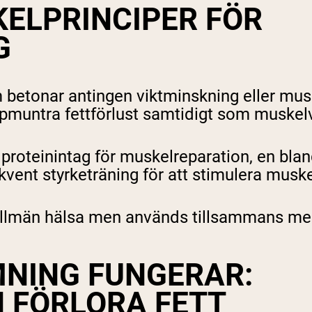
KELPRINCIPER FÖR
pping Country:
Language:
G
Handla Nu
om betonar antingen viktminskning eller mus
 uppmuntra fettförlust samtidigt som muske
t proteinintag för muskelreparation, en bl
vent styrketräning för att stimulera musk
h allmän hälsa men används tillsammans me
NING FUNGERAR:
 FÖRLORA FETT