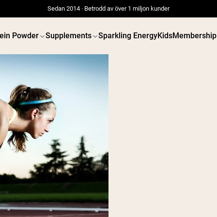
Sedan 2014 · Betrodd av över 1 miljon kunder
tein Powder
Supplements
Sparkling Energy
Kids
Membership
 POWDERS
VEGAN PROTEIN
Best Seller
Best 
Gräsbetat vassleprotein
Ärtprotei
Vassleisolat från
Jordnöts
gräsbetande djur
Fröprotei
Getproteinpulver från
Ekologisk
get
Proteindr
Micellärt kasein
Vegan vi
Mass Gainer
Proteinkaffe
Shop All V
Shop All Protein Powders