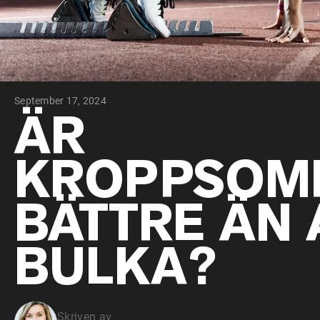
September 17, 2024
ÄR
KROPPSOM
BÄTTRE ÄN 
BULKA?
Skriven av