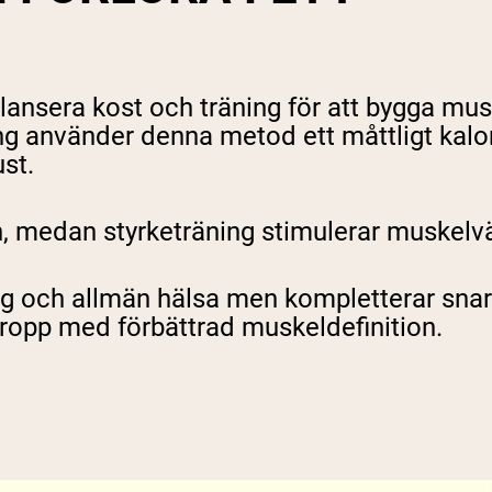
sera kost och träning för att bygga muskle
tting använder denna metod ett måttligt kalo
ust.
, medan styrketräning stimulerar muskelvä
ing och allmän hälsa men kompletterar snar
 kropp med förbättrad muskeldefinition.