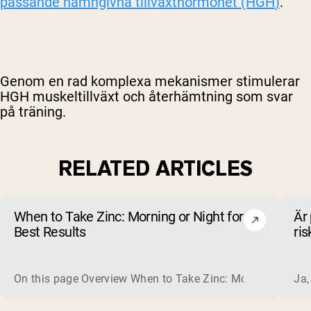
passande namngivna tillväxthormonet (HGH
)
.
Genom en rad komplexa mekanismer stimulerar
HGH muskeltillväxt och återhämtning som svar
på träning.
RELATED ARTICLES
When to Take Zinc: Morning or Night for
Är 
Best Results
ris
On this page Overview When to Take Zinc: Morning or Nigh
Ja,