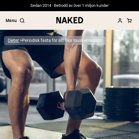
Sedan 2014 · Betrodd av över 1 miljon kunder
Menu
Dieter
Periodisk fasta för att öka muskelmassan
Populära söktermer
”Protein Powder“
”Overnight Oats“
”Vegan protein“
”Collagen“
”Micellar Casein“
PROTEIN POWDERS
Best Seller
Gräsbetat vassleprotein
Vassleisolat från gräsbetande djur
Getproteinpulver från get