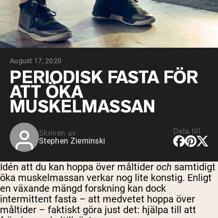
Micellärt kasein
Mass Gainer
Proteinkaffe
Shop All Protein Powders
August 17, 2020
VEGAN PROTEIN
Best Seller
PERIODISK FASTA FÖR
Ärtprotein
ATT ÖKA
Jordnötssmör
Fröproteinpulver
MUSKELMASSAN
Ekologiskt risprotein
Proteindrinkar
Vegan viktökare
Dela till
Skriven av
Stephen Zieminski
Shop All Vegan Protein
Idén att du kan hoppa över måltider
och
samtidigt
öka muskelmassan verkar nog lite konstig. Enligt
en växande mängd forskning kan dock
intermittent fasta – att medvetet hoppa över
måltider – faktiskt göra just det: hjälpa till att