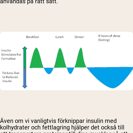
användas på rätt sätt.
Även om vi vanligtvis förknippar insulin med
kolhydrater och fettlagring hjälper det också till