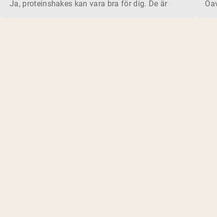
Ja, proteinshakes kan vara bra för dig. De är ett snabbt, be
Oav