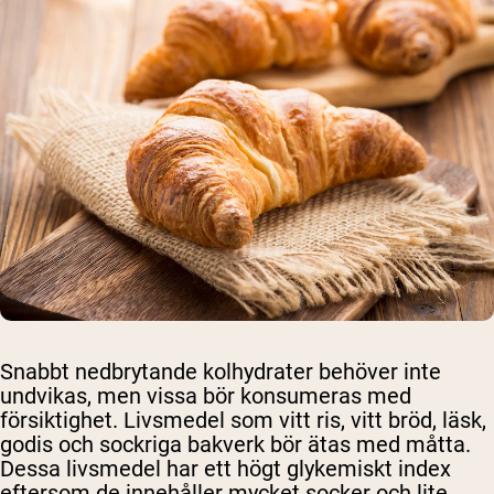
Snabbt nedbrytande kolhydrater behöver inte
undvikas, men vissa bör konsumeras med
försiktighet. Livsmedel som vitt ris, vitt bröd, läsk,
godis och sockriga bakverk bör ätas med måtta.
Dessa livsmedel har ett högt glykemiskt index
eftersom de innehåller mycket socker och lite