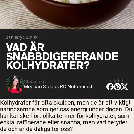
Micellärt kasein
Mass Gainer
Proteinkaffe
Shop All Protein Powders
January 30, 2023
VEGAN PROTEIN
Best Seller
VAD ÄR
Ärtprotein
SNABBDIGERERANDE
Jordnötssmör
Fröproteinpulver
KOLHYDRATER?
Ekologiskt risprotein
Proteindrinkar
Vegan viktökare
Dela till
Skriven av
Meghan Stoops RD Nutritionist
Shop All Vegan Protein
Kolhydrater får ofta skulden, men de är ett viktigt
näringsämne som ger oss energi under dagen. Du
har kanske hört olika termer för kolhydrater, som
enkla, raffinerade eller snabba, men vad betyder
de och är de dåliga för oss?