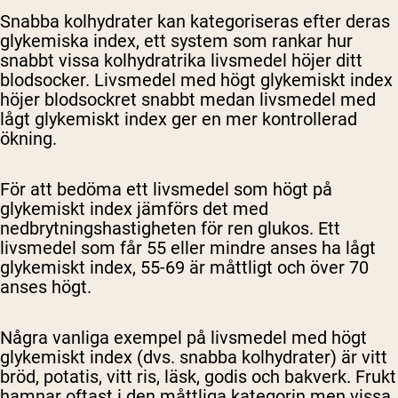
Snabba kolhydrater kan kategoriseras efter deras
glykemiska index, ett system som rankar hur
snabbt vissa kolhydratrika livsmedel höjer ditt
blodsocker. Livsmedel med högt glykemiskt index
höjer blodsockret snabbt medan livsmedel med
lågt glykemiskt index ger en mer kontrollerad
ökning.
För att bedöma ett livsmedel som högt på
glykemiskt index jämförs det med
nedbrytningshastigheten för ren glukos. Ett
livsmedel som får 55 eller mindre anses ha lågt
glykemiskt index, 55-69 är måttligt och över 70
anses högt.
Några vanliga exempel på livsmedel med högt
glykemiskt index (dvs. snabba kolhydrater) är vitt
bröd, potatis, vitt ris, läsk, godis och bakverk. Frukt
hamnar oftast i den måttliga kategorin men vissa,