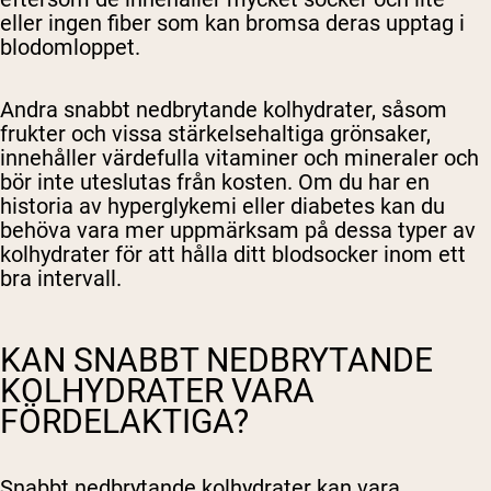
eller ingen fiber som kan bromsa deras upptag i
blodomloppet.
Shipping Country:
Language:
Andra snabbt nedbrytande kolhydrater, såsom
frukter och vissa stärkelsehaltiga grönsaker,
Handla Nu
innehåller värdefulla vitaminer och mineraler och
bör inte uteslutas från kosten. Om du har en
historia av hyperglykemi eller diabetes kan du
behöva vara mer uppmärksam på dessa typer av
kolhydrater för att hålla ditt blodsocker inom ett
bra intervall.
KAN SNABBT NEDBRYTANDE
KOLHYDRATER VARA
FÖRDELAKTIGA?
Snabbt nedbrytande kolhydrater kan vara