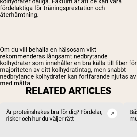
kolhydrater dåliga. Faktum är att de kan vara
fördelaktiga för träningsprestation och
återhämtning.
Om du vill behålla en hälsosam vikt
rekommenderas långsamt nedbrytande
kolhydrater som innehåller en bra källa till fiber för
majoriteten av ditt kolhydratintag, men snabbt
nedbrytande kolhydrater kan fortfarande njutas av
med måtta.
RELATED ARTICLES
Är proteinshakes bra för dig? Fördelar,
Bä
risker och hur du väljer rätt
mu
oc