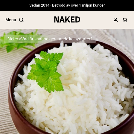
Sedan 2014 · Betrodd av över 1 miljon kunder
Menu
Dieter
Vad är snabbdigererande kolhydrater?
Populära söktermer
”Protein Powder“
”Overnight Oats“
”Vegan protein“
”Collagen“
”Micellar Casein“
PROTEIN POWDERS
Best Seller
Gräsbetat vassleprotein
Vassleisolat från gräsbetande djur
Getproteinpulver från get