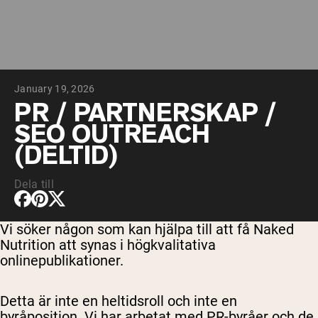
Micellärt kasein
Mass Gainer
Proteinkaffe
Shop All Protein Powders
January 19, 2026
VEGAN PROTEIN
Best Seller
PR / PARTNERSKAP /
Ärtprotein
SEO OUTREACH
Jordnötssmör
Fröproteinpulver
(DELTID)
Ekologiskt risprotein
Proteindrinkar
Vegan viktökare
Dela till
Shop All Vegan Protein
Vi söker någon som kan hjälpa till att få Naked
Nutrition att synas i högkvalitativa
onlinepublikationer.
Detta är inte en heltidsroll och inte en
byråposition. Vi har arbetat med PR-byråer och de