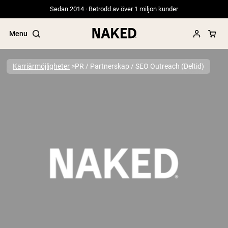
Sedan 2014 · Betrodd av över 1 miljon kunder
Menu
Karriärmöjligheter
PR / Partnerskap / SEO Outreach (Deltid)
Populära söktermer
”Protein Powder“
”Overnight Oats“
”Vegan protein“
”Collagen“
”Micellar Casein“
PROTEIN POWDERS
Best Seller
Gräsbetat vassleprotein
Vassleisolat från gräsbetande djur
Getproteinpulver från get