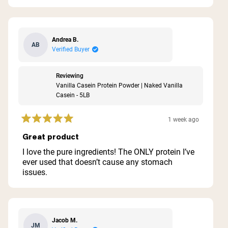
stars
Andrea B.
AB
Verified Buyer
Reviewing
Vanilla Casein Protein Powder | Naked Vanilla
Casein - 5LB
1 week ago
Rated
5
Great product
out
of
I love the pure ingredients! The ONLY protein I’ve
5
ever used that doesn’t cause any stomach
stars
issues.
Jacob M.
JM