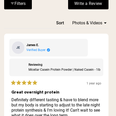
Some experience initial digestive adjustment but find it
Filters
Write a Review
(Opens in a n
gentler than other proteins over time.
Loading...
Sort
James E.
JE
Verified Buyer
Reviewing
Micellar Casein Protein Powder | Naked Casein - 1lb
1 year ago
Rated
5
Great overnight protein
out
of
Definitely different tasting & have to blend more
5
but my body is starting to adjust to the late night
stars
protein synthesis & I'm loving it! Can't wait to see
what it does over the long term