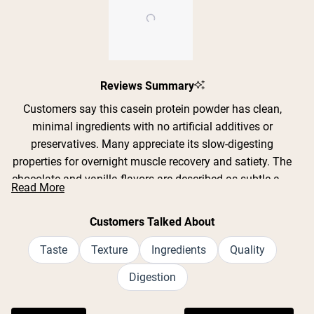
Slide
Reviews Summary
1
selected
Customers say this casein protein powder has clean,
minimal ingredients with no artificial additives or
preservatives. Many appreciate its slow-digesting
properties for overnight muscle recovery and satiety. The
chocolate and vanilla flavors are described as subtle and
Read More
not overly sweet, while the unflavored version is nearly
tasteless. Common feedback includes mixing
Customers Talked About
challenges, with most recommending a blender over
shaker bottles for best results. Users report the texture
Taste
Texture
Ingredients
Quality
can be chalky or gritty, which is typical for casein. Many
Digestion
find it keeps them full longer than whey protein and
works well in smoothies, coffee, and baking recipes.