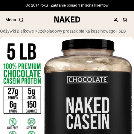
Od 2014 roku · Zaufanie ponad 1 miliona klientów
Menu
Odżywki Białkowe
Czekoladowy proszek białka kazeinowego - 5LB
Popularne wyszukiwania
”Protein Powder“
”Overnight Oats“
”Vegan protein“
”Collagen“
”Micellar Casein“
ODŻYWKI BIAŁKOWE
Bestsellery
Serwatka z mleka krów karmionych
trawą
Izolat serwatki z mleka krów