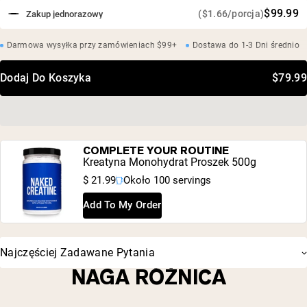
$99.99
($1.66/porcja)
Zakup jednorazowy
Darmowa wysyłka przy zamówieniach $99+
Dostawa do 1-3 Dni średnio
Dodaj Do Koszyka
$79.99
COMPLETE YOUR ROUTINE
Kreatyna Monohydrat Proszek 500g
$ 21.99
Około 100 servings
Add To My Order
Najczęściej Zadawane Pytania
NAGA RÓŻNICA