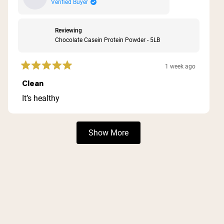
Verified Buyer
Reviewing
Chocolate Casein Protein Powder - 5LB
1 week ago
Rated
5
Clean
out
of
It’s healthy
5
stars
Loading...
Show More