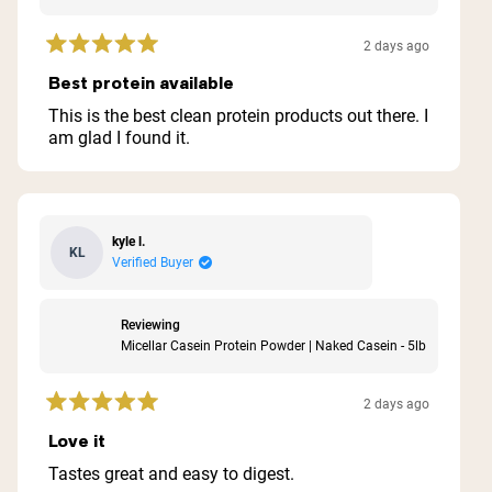
2 days ago
Rated
5
Best protein available
out
of
This is the best clean protein products out there. I
5
am glad I found it.
stars
kyle l.
KL
Verified Buyer
Reviewing
Micellar Casein Protein Powder | Naked Casein - 5lb
2 days ago
Rated
5
Love it
out
of
Tastes great and easy to digest.
5