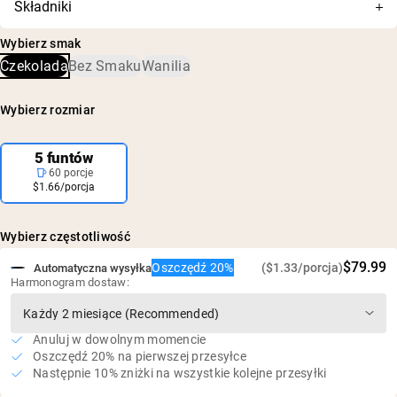
Składniki
Wyłącznie pozyskiwana z amerykańskich gospodarstw
skład został dokładnie przetestowany pod kątem
Kazeina micelarna, organiczne kakao w proszku i cukier
dokładności i czystości oraz potwierdzono brak
27 g białka i 5,5 g BCAA w porcji
Wybierz smak
kokosowy
szkodliwych poziomów zanieczyszczeń, w tym metali
Wykonana z odtłuszczonego mleka bez rBGH
Czekolada
Bez Smaku
Wanilia
ciężkich i pestycydów.
Przetwarzana na zimno bez użycia rozpuszczalników
Przetwarzanie bez kwasów i wybielaczy
Wybierz rozmiar
5 funtów
60 porcje
$1.66/porcja
Wybierz częstotliwość
$79.99
Oszczędź 20%
($1.33/porcja)
Automatyczna wysyłka
Harmonogram dostaw:
Anuluj w dowolnym momencie
Oszczędź 20% na pierwszej przesyłce
Następnie 10% zniżki na wszystkie kolejne przesyłki