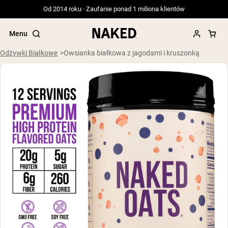
Od 2014 roku · Zaufanie ponad 1 miliona klientów
Menu
Odżywki Białkowe
Owsianka białkowa z jagodami i kruszonką
Popularne wyszukiwania
”Protein Powder“
”Overnight Oats“
”Vegan protein“
”Collagen“
”Micellar Casein“
ODŻYWKI BIAŁKOWE
Bestsellery
Serwatka z mleka krów karmionych
trawą
Izolat serwatki z mleka krów