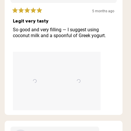
5 months ago
Rated
5
Legit very tasty
out
of
So good and very filling — I suggest using
5
coconut milk and a spoonful of Greek yogurt.
stars