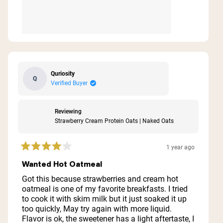
Quriosity
Q
Verified Buyer
Reviewing
Strawberry Cream Protein Oats | Naked Oats
1 year ago
Rated
4
Wanted Hot Oatmeal
out
of
Got this because strawberries and cream hot
5
oatmeal is one of my favorite breakfasts. I tried
stars
to cook it with skim milk but it just soaked it up
too quickly, May try again with more liquid.
Flavor is ok, the sweetener has a light aftertaste, I