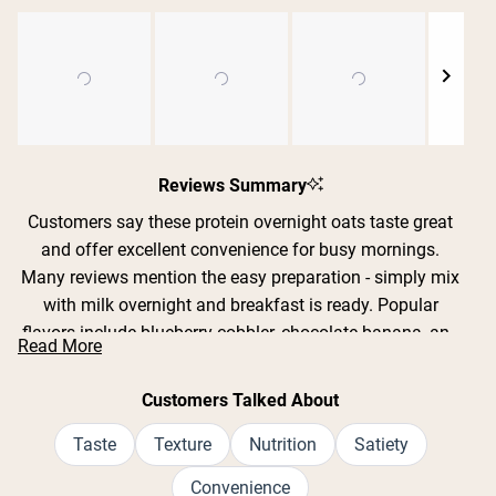
Slide
1
Reviews Summary
selected
Customers say these protein overnight oats taste great
and offer excellent convenience for busy mornings.
Many reviews mention the easy preparation - simply mix
with milk overnight and breakfast is ready. Popular
Shipping Country:
Language:
flavors include blueberry cobbler, chocolate banana, and
Read More
strawberry cream, with users appreciating the real fruit
pieces. Common feedback includes praise for the filling
Customers Talked About
Kup Teraz
nature and high protein content that keeps people
satisfied for hours. While most love the taste, some note
Taste
Texture
Nutrition
Satiety
concerns about artificial sweetener aftertaste and
Convenience