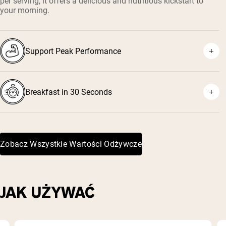
per serving, it offers a delicious and nutritious kickstart to
your morning.
Support Peak Performance
Breakfast in 30 Seconds
Zobacz Wszystkie Wartości Odżywcze
JAK UŻYWAĆ