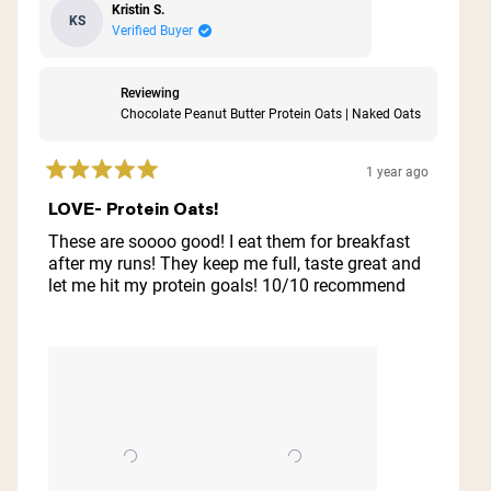
Kristin S.
KS
Verified Buyer
Reviewing
Chocolate Peanut Butter Protein Oats | Naked Oats
1 year ago
Rated
5
LOVE- Protein Oats!
out
of
These are soooo good! I eat them for breakfast
5
after my runs! They keep me full, taste great and
stars
let me hit my protein goals! 10/10 recommend