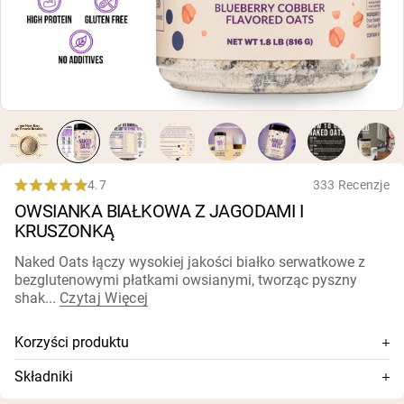
karmionych trawą
Białko kozie w proszku
Kazeina micelarna
Gainer masy
Kawa białkowa
Shop All Odżywki Białkowe
WEGAŃSKIE ODŻYWKI
Bestsellery
BIAŁKOWE
Białko grochu
4.7
333 Recenzje
Rated
Masło orzechowe
OWSIANKA BIAŁKOWA Z JAGODAMI I
4.7
Proszek białkowy z nasion
out
KRUSZONKĄ
Organiczny białko ryżowe
of
Shake'i białkowe
5
Wegański gainer masy
Naked Oats łączy wysokiej jakości białko serwatkowe z
stars
bezglutenowymi płatkami owsianymi, tworząc pyszny
shak...
Czytaj Więcej
Shop All Wegańskie Odżywki Białkowe
Korzyści produktu
Płatki owsiane bezglutenowe + wysokiej jakości białko
Składniki
serwatkowe
Płatki owsiane bezglutenowe, koncentrat białka