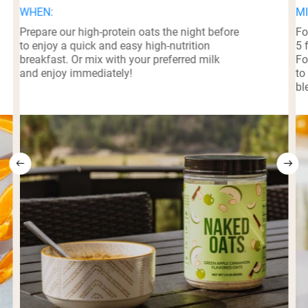
WHEN:
MI
Prepare our high-protein oats the night before
Fo
to enjoy a quick and easy high-nutrition
5 
breakfast. Or mix with your preferred milk
Fo
and enjoy immediately!
to
bl