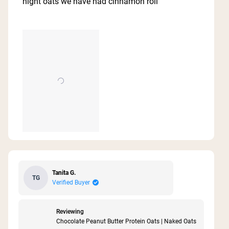
night oats we have had cinnamon roll
stars
Tanita G.
TG
Verified Buyer
Reviewing
Chocolate Peanut Butter Protein Oats | Naked Oats