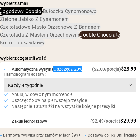
Minimalnie przetworzone płatki owsiane
Wybierz smak
serwatkowego, liofilizowane jagody, organiczne białko
Jagodowy Cobbler
Bułeczka Cynamonowa
chia, naturalne aromaty, sól morska, fermentowany cukier
Wysoka zawartość białka, błonnika i niska zawartość
trzcinowy (Reb-M)
cukru
Zielone Jabłko Z Cynamonem
Wspiera chudą masę mięśniową, stały poziom energii i
Czekoladowe Masło Orzechowe Z Bananem
optymalne trawienie
Czekolada Z Masłem Orzechowym
Double Chocolate
Czas przygotowania 30 sekund i smak, który uzależnia
Krem Truskawkowy
Bez soi, bez GMO, bez dodatków
Wybierz częstotliwość
$23.99
Oszczędź 20%
($2.00/porcja)
Automatyczna wysyłka
Harmonogram dostaw:
Anuluj w dowolnym momencie
Oszczędź 20% na pierwszej przesyłce
Następnie 10% zniżki na wszystkie kolejne przesyłki
$29.99
($2.49/porcja)
Zakup jednorazowy
Darmowa wysyłka przy zamówieniach $99+
Dostawa do 1-3 Dni średnio