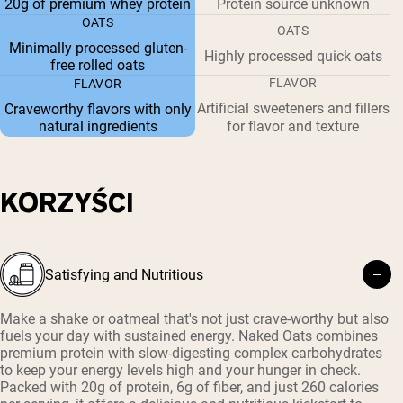
20g of premium whey protein
Protein source unknown
OATS
OATS
Minimally processed gluten-
Highly processed quick oats
free rolled oats
FLAVOR
FLAVOR
Artificial sweeteners and fillers
Craveworthy flavors with only
natural ingredients
for flavor and texture
KORZYŚCI
Satisfying and Nutritious
Make a shake or oatmeal that's not just crave-worthy but also
fuels your day with sustained energy. Naked Oats combines
premium protein with slow-digesting complex carbohydrates
to keep your energy levels high and your hunger in check.
Packed with 20g of protein, 6g of fiber, and just 260 calories