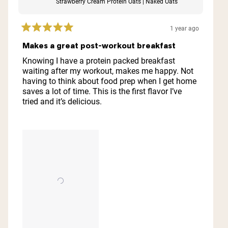
Strawberry Cream Protein Oats | Naked Oats
1 year ago
Rated
5
Makes a great post-workout breakfast
out
of
Knowing I have a protein packed breakfast
5
waiting after my workout, makes me happy. Not
stars
having to think about food prep when I get home
saves a lot of time. This is the first flavor I’ve
tried and it’s delicious.