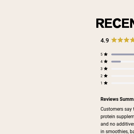
RECE
4.9
Rated
4.9
Total
Total
Total
Total
Total
5
out
Rated out of 5 star
5
4
3
2
1
4
of
star
star
star
star
star
Rated out of 5 star
5
reviews:
reviews:
reviews:
reviews:
reviews:
3
Rated out of 5 star
100
17
0
0
0
stars
2
Rated out of 5 star
1
Rated out of 5 star
Reviews Summ
Customers say th
protein supplem
and no additives
in smoothies, b