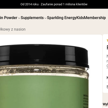
Od 2014 roku · Zaufanie ponad 1 miliona klientów
ein Powder
Supplements
Sparkling Energy
Kids
Membership
ałkowy z nasion
4
 BIAŁKOWE
WEGAŃSKIE
Bestsellery
s
ODŻYWKI BIAŁKO
Serwatka z mleka krów
karmionych trawą
Białko grochu
Izolat serwatki z mleka
Masło orzechowe
krów karmionych trawą
Proszek białkowy 
Białko kozie w proszku
Organiczny białko
Kazeina micelarna
Shake'i białkowe
Gainer masy
Wegański gainer 
Kawa białkowa
Shop All Wegańskie 
Shop All Odżywki Białkowe
Wyb