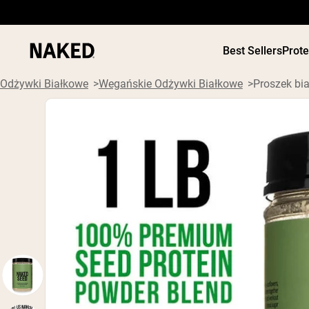
Best Sellers
Prot
Odżywki Białkowe
Wegańskie Odżywki Białkowe
Proszek bi
ODŻYWKI
Popularne wyszukiwania
”Protein Powder“
”Overnight Oats“
”Vegan protein“
”Collagen“
”Micellar Casein“