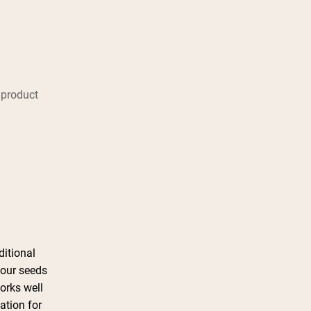
 product
ditional
four seeds
works well
ation for