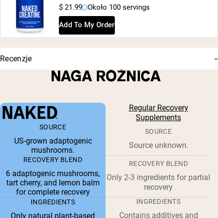
$ 21.99
Około 100 servings
Add To My Order
Recenzje
NAGA RÓŻNICA
Regular Recovery
Supplements
SOURCE
SOURCE
US-grown adaptogenic
Source unknown.
mushrooms.
RECOVERY BLEND
RECOVERY BLEND
6 adaptogenic mushrooms,
Only 2-3 ingredients for partial
tart cherry, and lemon balm
recovery
for complete recovery
INGREDIENTS
INGREDIENTS
Contains additives and
Only natural plant-based