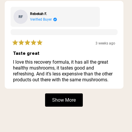
Rebekah F.
RF
Verified Buyer
3 weeks ago
Rated
5
Taste great
out
of
I love this recovery formula, it has all the great
5
healthy mushrooms, it tastes good and
stars
refreshing. And it’s less expensive than the other
products out there with the same mushrooms.
Loading...
Show More