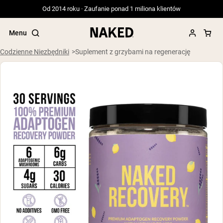
Od 2014 roku · Zaufanie ponad 1 miliona klientów
Menu
Codzienne Niezbędniki
Suplement z grzybami na regenerację
Popularne wyszukiwania
”Protein Powder“
”Overnight Oats“
”Vegan protein“
”Collagen“
”Micellar Casein“
ODŻYWKI BIAŁKOWE
Bestsellery
Serwatka z mleka krów karmionych
trawą
Izolat serwatki z mleka krów