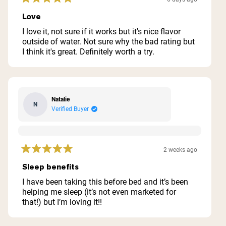
Rated
5
Love
out
of
I love it, not sure if it works but it's nice flavor
5
outside of water. Not sure why the bad rating but
stars
I think it's great. Definitely worth a try.
Natalie
N
Verified Buyer
2 weeks ago
Rated
5
Sleep benefits
out
of
I have been taking this before bed and it’s been
5
helping me sleep (it’s not even marketed for
stars
that!) but I’m loving it!!