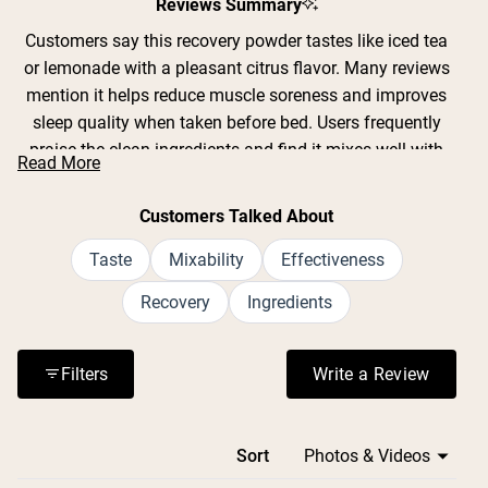
1
Reviews Summary
selected
Customers say this recovery powder tastes like iced tea
or lemonade with a pleasant citrus flavor. Many reviews
mention it helps reduce muscle soreness and improves
sleep quality when taken before bed. Users frequently
praise the clean ingredients and find it mixes well with
Read More
water, though some note it doesn't dissolve completely.
Common feedback includes faster recovery times and
Customers Talked About
feeling more rested in the morning. While most
customers report positive effects on workout recovery
Taste
Mixability
Effectiveness
and relaxation, a few mention they haven't noticed
Recovery
Ingredients
significant differences yet. The powder is often described
as tart and refreshing.
Filters
Write a Review
(Opens in a n
Loading...
Sort