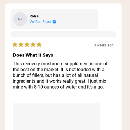
Ron F.
RF
Verified Buyer
3 weeks ago
Rated
5
Does What It Says
out
of
This recovery mushroom supplement is one of
5
the best on the market. It is not loaded with a
stars
bunch of fillers, but has a lot of all natural
ingredients and it works really great. I just mix
mine with 8-10 ounces of water and it’s a go.