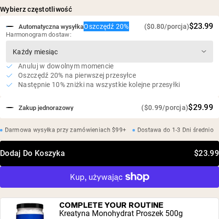
oraz wspomagające regenerację mięśni*
(Lentinula Edodes), Lion’s Mane (Hericium Erinaceus),
Wybierz częstotliwość
Turkey Tail (Trametes Versicolor) (jako PeakO2®), Wiśnia
Ekstrakt z melisy wspierający redukcję stresu i sen
$23.99
Tart (jako VitaCherry®), Ekstrakt z melisy (jako Cyracos®).
Oszczędź 20%
($0.80/porcja)
Automatyczna wysyłka
poprzez wywoływanie relaksu*
Harmonogram dostaw:
Inne składniki: cukier kokosowy, naturalne aromaty
Delikatny smak lawendy z cytryną
roślinne, kwas cytrynowy, ekstrakt z owocu mnicha
Wegański, bezglutenowy, bez soi, bez GMO
Bez sztucznych słodzików, aromatów i barwników
Anuluj w dowolnym momencie
Oszczędź 20% na pierwszej przesyłce
Następnie 10% zniżki na wszystkie kolejne przesyłki
$29.99
($0.99/porcja)
Zakup jednorazowy
Darmowa wysyłka przy zamówieniach $99+
Dostawa do 1-3 Dni średnio
Dodaj Do Koszyka
$23.99
COMPLETE YOUR ROUTINE
Kreatyna Monohydrat Proszek 500g