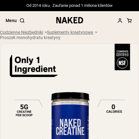
Od 2014 roku · Zaufanie ponad 1 miliona klientów
Menu
Codzienne Niezbędniki
Suplementy kreatynowe
Proszek monohydratu kreatyny
Popularne wyszukiwania
”Protein Powder“
”Overnight Oats“
”Vegan protein“
”Collagen“
”Micellar Casein“
ODŻYWKI BIAŁKOWE
Bestsellery
Serwatka z mleka krów karmionych
trawą
Izolat serwatki z mleka krów