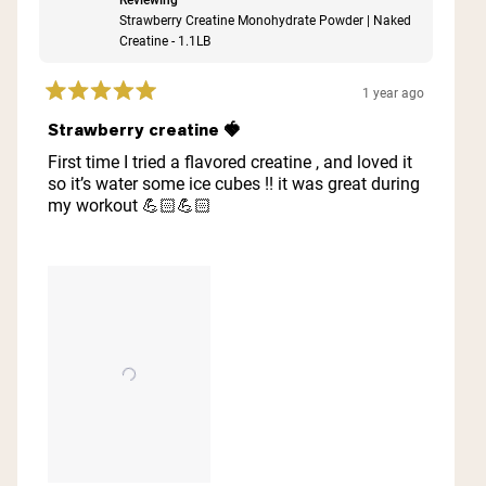
Strawberry Creatine Monohydrate Powder | Naked
Creatine - 1.1LB
1 year ago
Rated
5
Strawberry creatine 🍓
out
of
First time I tried a flavored creatine , and loved it
5
so it’s water some ice cubes !! it was great during
stars
my workout 💪🏻💪🏻