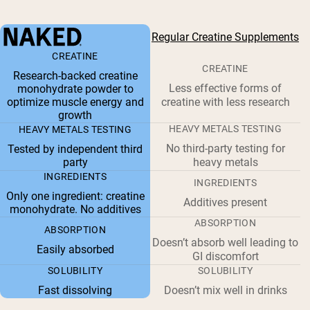
Regular Creatine Supplements
CREATINE
CREATINE
Research-backed creatine
Less effective forms of
monohydrate powder to
optimize muscle energy and
creatine with less research
growth
HEAVY METALS TESTING
HEAVY METALS TESTING
No third-party testing for
Tested by independent third
party
heavy metals
INGREDIENTS
INGREDIENTS
Only one ingredient: creatine
Additives present
monohydrate. No additives
ABSORPTION
ABSORPTION
Doesn’t absorb well leading to
Easily absorbed
GI discomfort
SOLUBILITY
SOLUBILITY
Fast dissolving
Doesn’t mix well in drinks