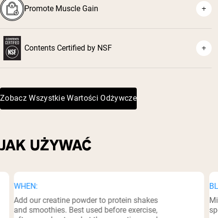
⁴
Promote Muscle Gain
⁵
Contents Certified by NSF
⁶
Zobacz Wszystkie Wartości Odżywcze
JAK UŻYWAĆ
WHEN:
BL
Add our creatine powder to protein shakes
Mi
and smoothies. Best used before exercise,
sp