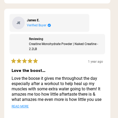
James E.
JE
Verified Buyer
Reviewing
Creatine Monohydrate Powder | Naked Creatine -
2.2LB
1 year ago
Rated
5
Love the boost...
out
of
Love the boose it gives me throughout the day
5
especially after a workout to help heal up my
stars
muscles with some extra water going to them! It
amazes me too how little aftertaste there is &
what amazes me even more is how little you use
& how far it goes ..I'm thinking I might have this
Read
READ MORE
1 container for a year lol
more