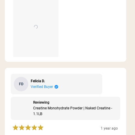
Felicia D.
FD
Verified Buyer
Reviewing
Creatine Monohydrate Powder | Naked Creatine -
1.1LB
1 year ago
Rated