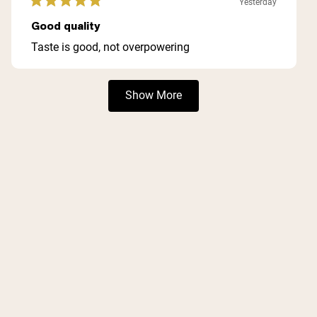
Yesterday
Rated
5
Good quality
out
of
Taste is good, not overpowering
5
stars
Loading...
Show More