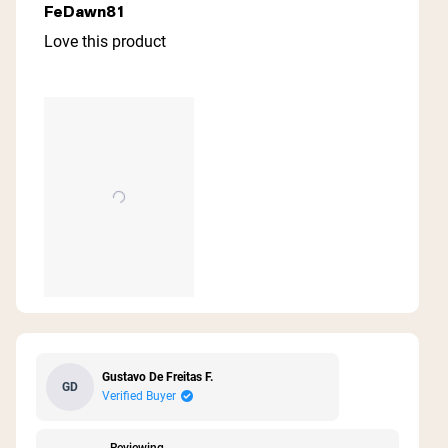
5
FeDawn81
out
of
Love this product
5
stars
Gustavo De Freitas F.
GD
Verified Buyer
Reviewing