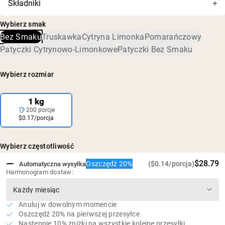
Składniki
szybko wchłaniany
skład został dokładnie przetestowany pod kątem
Monohydrat kreatyny
dokładności i czystości oraz potwierdzono brak
5 g kreatyny w porcji
Wybierz smak
szkodliwych poziomów zanieczyszczeń, w tym metali
Bez sztucznych słodzików, aromatów ani barwników
Bez Smaku
Truskawka
Cytryna Limonka
Pomarańczowy
ciężkich i pestycydów.
Wegański, bezglutenowy i bez GMO
Patyczki Cytrynowo-Limonkowe
Patyczki Bez Smaku
Zero cukru
Wybierz rozmiar
1 kg
200 porcje
$0.17/porcja
Wybierz częstotliwość
$28.79
Oszczędź 20%
($0.14/porcja)
Automatyczna wysyłka
Harmonogram dostaw:
Anuluj w dowolnym momencie
Oszczędź 20% na pierwszej przesyłce
Następnie 10% zniżki na wszystkie kolejne przesyłki