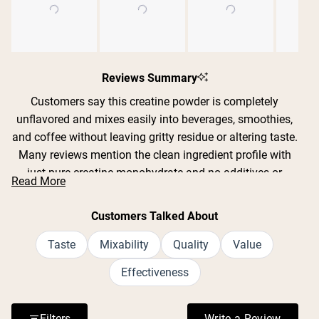
Slide
1
Reviews Summary
selected
Customers say this creatine powder is completely
unflavored and mixes easily into beverages, smoothies,
and coffee without leaving gritty residue or altering taste.
Many reviews mention the clean ingredient profile with
just pure creatine monohydrate and no additives or
Read More
fillers. Users report improved strength, endurance, and
recovery during workouts, with some noting better sleep
Customers Talked About
quality and mental clarity. The powder dissolves well in
both cold and warm liquids, though some find it mixes
Taste
Mixability
Quality
Value
best with warm water or a frother. Reviews consistently
Effectiveness
praise the value for money and lack of digestive issues
or bloating.
Filters
Write a Review