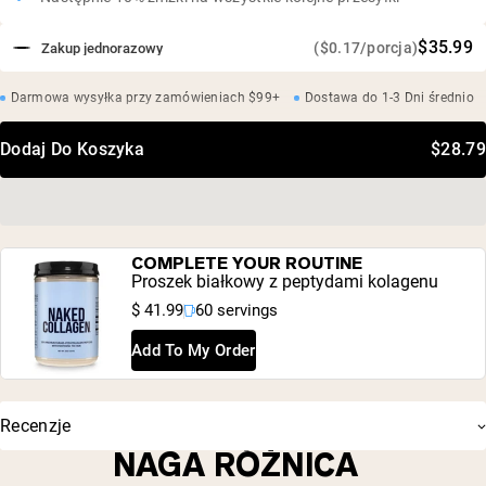
$35.99
($0.17/porcja)
Zakup jednorazowy
Darmowa wysyłka przy zamówieniach $99+
Dostawa do 1-3 Dni średnio
Dodaj Do Koszyka
$28.79
COMPLETE YOUR ROUTINE
Proszek białkowy z peptydami kolagenu
$ 41.99
60 servings
Add To My Order
Recenzje
NAGA RÓŻNICA