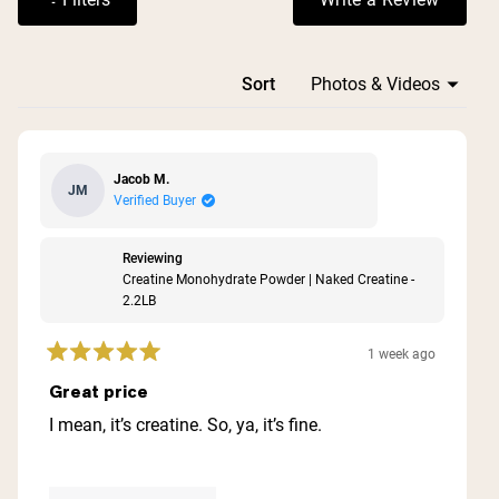
(Opens in a n
Loading...
Sort
Jacob M.
JM
Verified Buyer
Reviewing
Creatine Monohydrate Powder | Naked Creatine -
2.2LB
1 week ago
Rated
5
Great price
out
of
I mean, it’s creatine. So, ya, it’s fine.
5
stars