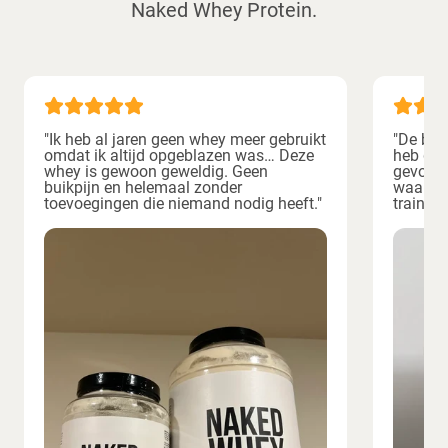
Naked Whey Protein.
"Ik heb al jaren geen whey meer gebruikt
"De best
omdat ik altijd opgeblazen was… Deze
heb gep
whey is gewoon geweldig. Geen
gevoel 
buikpijn en helemaal zonder
waardoo
toevoegingen die niemand nodig heeft."
training