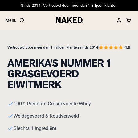
Sinds 2014 · Vertrouwd door meer dan 1 miljoen klanten
Menu
4.8
Vertrouwd door meer dan 1 miljoen klanten sinds 2014
AMERIKA'S NUMMER 1
Populaire Zoektermen
GRASGEVOERD
”Protein Powder“
”Overnight Oats“
EIWITMERK
”Vegan protein“
”Collagen“
”Micellar Casein“
100% Premium Grasgevoerde Whey
PROTEIN POWDERS
Best Seller
Weidegevoerd & Koudverwerkt
Weidegevoerde Whey
Slechts 1 ingrediënt
Weidegevoerde Whey Isolaat
Geitenproteïnepoeder