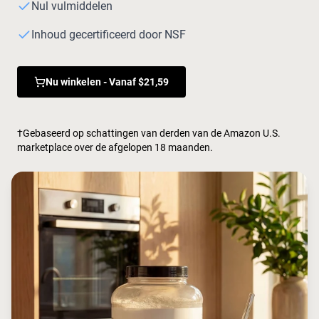
Micellaire caseïne
Nul vulmiddelen
Mass Gainer
Eiwitkoffie
Inhoud gecertificeerd door NSF
Shop All Protein Powders
Nu winkelen - Vanaf $21,59
VEGAN PROTEIN
Best Seller
Erwteneiwit
Pindakaas
†Gebaseerd op schattingen van derden van de Amazon U.S.
Zadenproteïnepoeder
marketplace over de afgelopen 18 maanden.
Biologisch Rijstproteïne
Eiwitshakes
Vegan Gewichtstoename
Shop All Vegan Protein