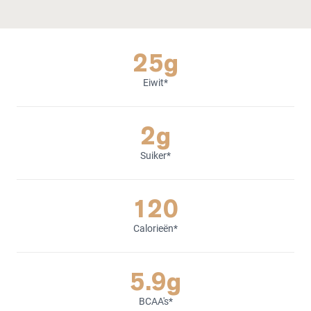
25g
Eiwit*
2g
Suiker*
120
Calorieën*
5.9g
BCAA's*