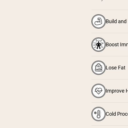
Build and
Boost Im
Lose Fat
Improve H
Cold Pro