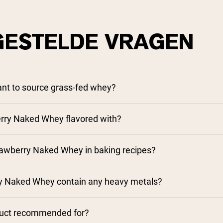
GESTELDE VRAGEN
tant to source grass-fed whey?
rry Naked Whey flavored with?
awberry Naked Whey in baking recipes?
y Naked Whey contain any heavy metals?
duct recommended for?