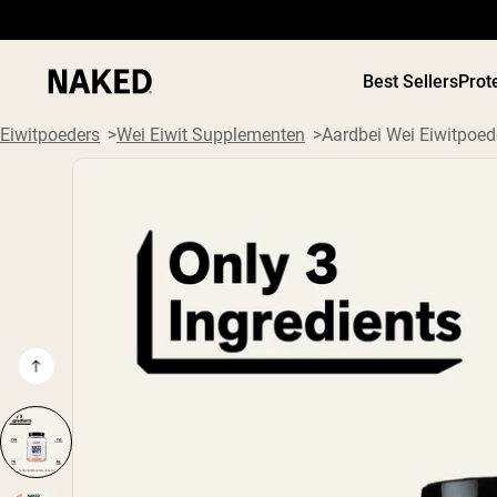
Best Sellers
Prot
Eiwitpoeders
Wei Eiwit Supplementen
Aardbei Wei Eiwitpoed
PROTEIN
Populaire Zoektermen
”Protein Powder“
”Overnight Oats“
”Vegan protein“
”Collagen“
”Micellar Casein“