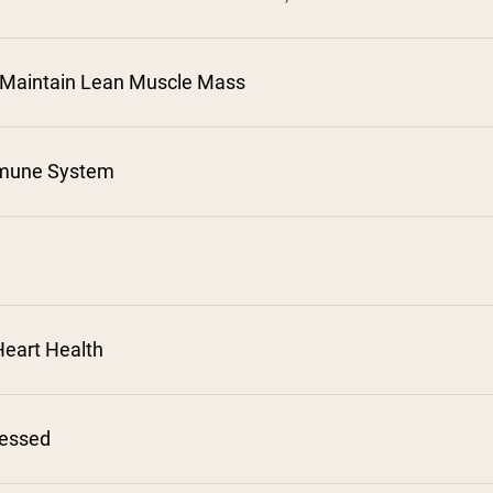
 Maintain Lean Muscle Mass
mune System
²
³
⁴
⁵
eart Health
⁷
cessed