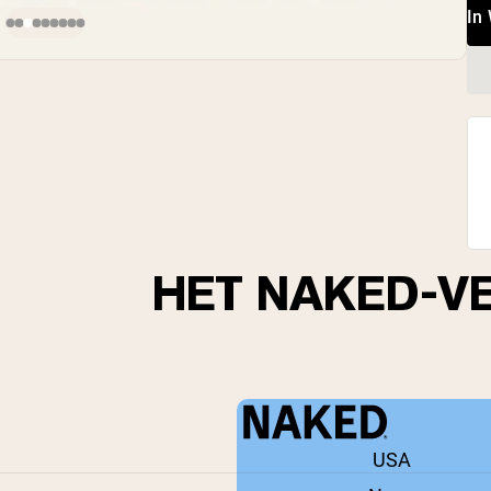
In
HET NAKED-V
USA