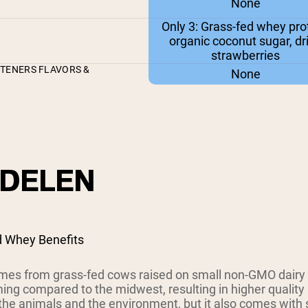
None
Only 3: Grass-fed whey prot
organic coconut sugar, dr
strawberries
ETENERS FLAVORS &
None
DELEN
d Whey Benefits
es from grass-fed cows raised on small non-GMO dairy
ing compared to the midwest, resulting in higher quality 
the animals and the environment, but it also comes with s