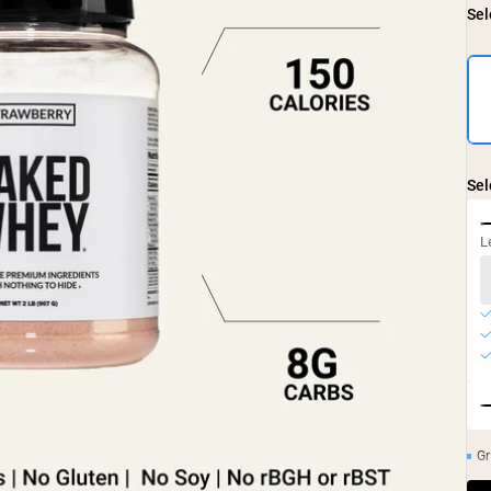
Sel
Sel
L
Gr