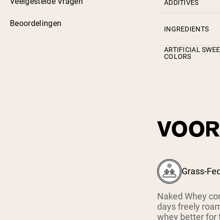
Veelgestelde Vragen
ADDITIVES
Beoordelingen
INGREDIENTS
ARTIFICIAL SWE
COLORS
VOOR
Grass-Fe
Naked Whey com
days freely roam
whey better for 