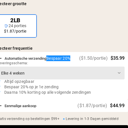
ecteer grootte
Geen rBGH of rBST
Glutenvrij, sojavrij, GMO-vrij
2LB
Geen kunstmatige zoetstoffen, smaken of kleurstoffen
24 porties
$1.87/portie
ecteer frequentie
($1.50/portie)
$35.99
Bespaar 20%
Automatische verzending
everingsschema:
Altijd opzegbaar
Bespaar 20% op je 1e zending
Daarna 10% korting op alle volgende zendingen
($1.87/portie)
$44.99
Eenmalige aankoop
atis verzending op bestellingen $99+
Levering in 1-3 Dagen gemiddeld