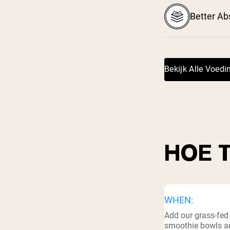
Shi
Better Ab
Bekijk Alle Voed
HOE 
WHEN:
Add our grass-fed
smoothie bowls an