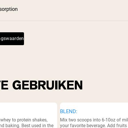
pping Country:
Language:
sorption
Nu Kopen
⁸
ingswaarden
TE GEBRUIKEN
BLEND:
 whey to protein shakes,
Mix two scoops into 6-10oz of mil
d baking. Best used in the
your favorite beverage. Add fruits