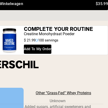
 Winkelwagen
$35.99
COMPLETE YOUR ROUTINE
Creatine Monohydraat Poeder
$ 21.99
100 servings
Add To My Order
ERSCHIL
Other “Grass-Fed” Whey Proteins
Unknown
Added sugars, artificial sweeteners and